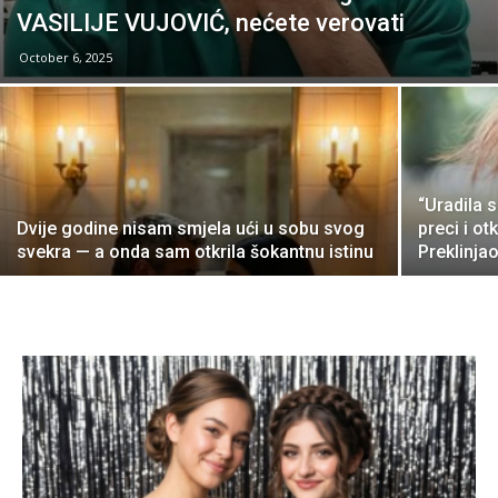
VASILIJE VUJOVIĆ, nećete verovati
October 6, 2025
“Uradila 
Dvije godine nisam smjela ući u sobu svog
preci i ot
svekra — a onda sam otkrila šokantnu istinu
Preklinjao