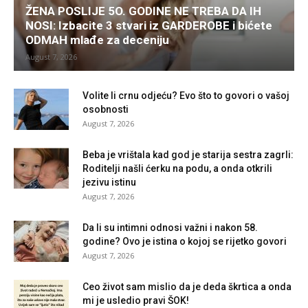
ŽENA POSLIJE 5O. GODINE NE TREBA DA IH
NOSI: Izbacite 3 stvari iz GARDEROBE i bićete
ODMAH mlađe za deceniju
August 7, 2026
Volite li crnu odjeću? Evo što to govori o vašoj
osobnosti
August 7, 2026
Beba je vrištala kad god je starija sestra zagrli:
Roditelji našli ćerku na podu, a onda otkrili
jezivu istinu
August 7, 2026
Da li su intimni odnosi važni i nakon 58.
godine? Ovo je istina o kojoj se rijetko govori
August 7, 2026
Ceo život sam mislio da je deda škrtica a onda
mi je usledio pravi ŠOK!