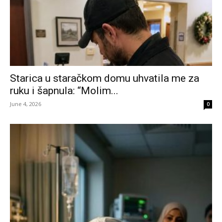
Starica u staračkom domu uhvatila me za
ruku i šapnula: “Molim...
June 4, 2026
0