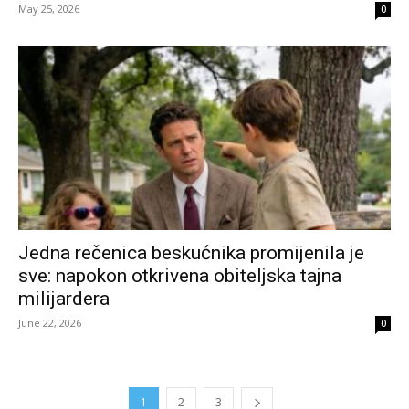
May 25, 2026
0
Jedna rečenica beskućnika promijenila je
sve: napokon otkrivena obiteljska tajna
milijardera
June 22, 2026
0
1
2
3