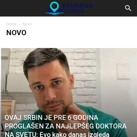
Home
Novo
NOVO
OVAJ SRBIN JE PRE 6 GODINA
PROGLAŠEN ZA NAJLEPŠEG DOKTORA
NA SVETU: Evo kako danas izgleda