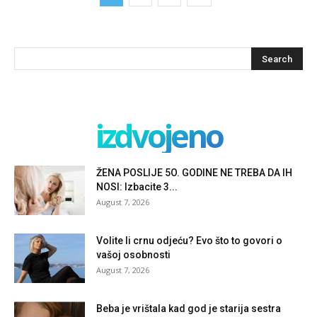
izdvojeno
ŽENA POSLIJE 5O. GODINE NE TREBA DA IH
NOSI: Izbacite 3...
August 7, 2026
Volite li crnu odjeću? Evo što to govori o
vašoj osobnosti
August 7, 2026
Beba je vrištala kad god je starija sestra