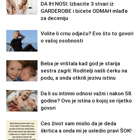
DA IH NOSI: Izbacite 3 stvari iz
GARDEROBE i bićete ODMAH mlađe
za deceniju
Volite li crnu odjeću? Evo što to govori
o vašoj osobnosti
Beba je vrištala kad god je starija
sestra zagrli: Roditelji našli ćerku na
podu, a onda otkrili jezivu istinu
Da li su intimni odnosi važni i nakon 58.
godine? Ovo je istina o kojoj se rijetko
govori
Ceo život sam mislio da je deda
škrtica a onda mi je usledio pravi ŠOK!