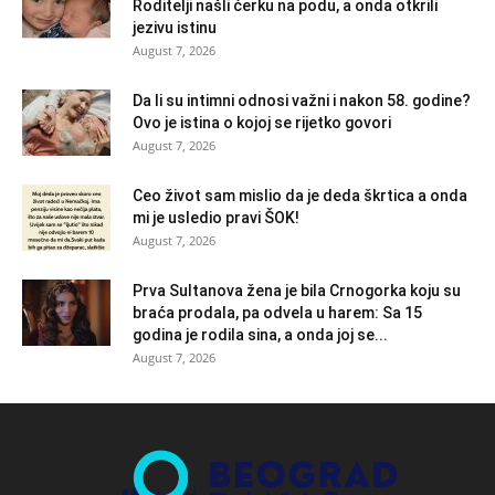
Roditelji našli ćerku na podu, a onda otkrili
jezivu istinu
August 7, 2026
Da li su intimni odnosi važni i nakon 58. godine?
Ovo je istina o kojoj se rijetko govori
August 7, 2026
Ceo život sam mislio da je deda škrtica a onda
mi je usledio pravi ŠOK!
August 7, 2026
Prva Sultanova žena je bila Crnogorka koju su
braća prodala, pa odvela u harem: Sa 15
godina je rodila sina, a onda joj se...
August 7, 2026