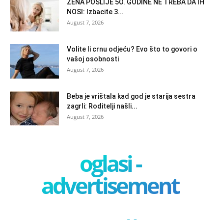
ŽENA POSLIJE 5O. GODINE NE TREBA DA IH
NOSI: Izbacite 3...
August 7, 2026
Volite li crnu odjeću? Evo što to govori o
vašoj osobnosti
August 7, 2026
Beba je vrištala kad god je starija sestra
zagrli: Roditelji našli...
August 7, 2026
oglasi -
advertisement