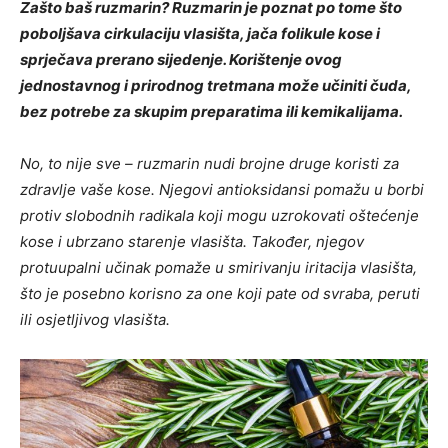
Zašto baš ruzmarin? Ruzmarin je poznat po tome što
poboljšava cirkulaciju vlasišta, jača folikule kose i
sprječava prerano sijedenje. Korištenje ovog
jednostavnog i prirodnog tretmana može učiniti čuda,
bez potrebe za skupim preparatima ili kemikalijama.
No, to nije sve – ruzmarin nudi brojne druge koristi za
zdravlje vaše kose. Njegovi antioksidansi pomažu u borbi
protiv slobodnih radikala koji mogu uzrokovati oštećenje
kose i ubrzano starenje vlasišta. Također, njegov
protuupalni učinak pomaže u smirivanju iritacija vlasišta,
što je posebno korisno za one koji pate od svraba, peruti
ili osjetljivog vlasišta.