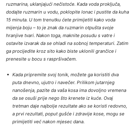
ruzmarina, uklanjajući nečistoće. Kada voda proključa,
dodajte ruzmarin u vodu, poklopite lonac i pustite da kuha
15 minuta. U tom trenutku ćete primijetiti kako voda
mijenja boju – to je znak da ruzmarin otpušta svoje
hranjive tvari. Nakon toga, maknite posudu s vatre i
ostavite izvarak da se ohladi na sobnoj temperaturi. Zatim
ga procijedite kroz sito kako biste uklonili grančice i
prenesite u bocu s raspršivačem.
Kada pripremite svoj tonik, možete ga koristiti dva
puta dnevno, ujutro i navečer. Prilikom jutarnjeg
nanošenja, pazite da vaša kosa ima dovoljno vremena
da se osuši prije nego što krenete iz kuće. Ovaj
tretman daje najbolje rezultate ako se koristi redovno,
a prvi rezultati, poput gušće i zdravije kose, mogu se
primijetiti već nakon mjesec dana.