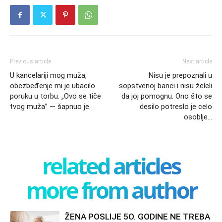
Previous article
Next article
U kancelariji mog muža,
Nisu je prepoznali u
obezbeđenje mi je ubacilo
sopstvenoj banci i nisu želeli
poruku u torbu. „Ovo se tiče
da joj pomognu. Ono što se
tvog muža” — šapnuo je.
desilo potreslo je celo
osoblje…
related articles
more from author
ŽENA POSLIJE 5O. GODINE NE TREBA