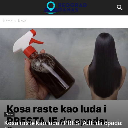
Home
Novo
Novo
Kosa raste kao luda i PRESTAJE da opada: