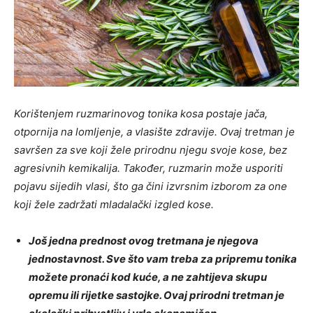
Korištenjem ruzmarinovog tonika kosa postaje jača,
otpornija na lomljenje, a vlasište zdravije. Ovaj tretman je
savršen za sve koji žele prirodnu njegu svoje kose, bez
agresivnih kemikalija. Također, ruzmarin može usporiti
pojavu sijedih vlasi, što ga čini izvrsnim izborom za one
koji žele zadržati mladalački izgled kose.
Još jedna prednost ovog tretmana je njegova
jednostavnost. Sve što vam treba za pripremu tonika
možete pronaći kod kuće, a ne zahtijeva skupu
opremu ili rijetke sastojke. Ovaj prirodni tretman je