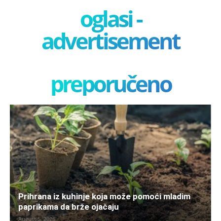
oglasi -
advertisement
preporučeno
Prihrana iz kuhinje koja može pomoći mladim
paprikama da brže ojačaju
August 5, 2026