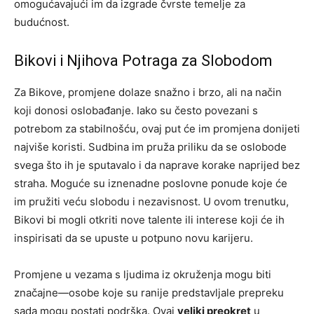
omogućavajući im da izgrade čvrste temelje za
budućnost.
Bikovi i Njihova Potraga za Slobodom
Za Bikove, promjene dolaze snažno i brzo, ali na način
koji donosi oslobađanje. Iako su često povezani s
potrebom za stabilnošću, ovaj put će im promjena donijeti
najviše koristi. Sudbina im pruža priliku da se oslobode
svega što ih je sputavalo i da naprave korake naprijed bez
straha.
Moguće su iznenadne poslovne ponude koje će
im pružiti veću slobodu i nezavisnost. U ovom trenutku,
Bikovi bi mogli otkriti nove talente ili interese koji će ih
inspirisati da se upuste u potpuno novu karijeru.
Promjene u vezama s ljudima iz okruženja mogu biti
značajne—osobe koje su ranije predstavljale prepreku
sada mogu postati podrška. Ovaj
veliki preokret
u