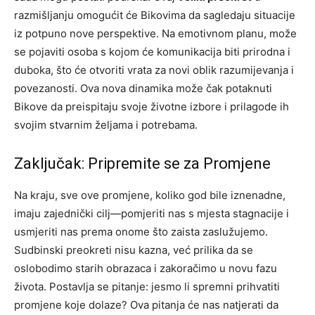
razmišljanju omogućit će Bikovima da sagledaju situacije
iz potpuno nove perspektive. Na emotivnom planu, može
se pojaviti osoba s kojom će komunikacija biti prirodna i
duboka, što će otvoriti vrata za novi oblik razumijevanja i
povezanosti. Ova nova dinamika može čak potaknuti
Bikove da preispitaju svoje životne izbore i prilagode ih
svojim stvarnim željama i potrebama.
Zaključak: Pripremite se za Promjene
Na kraju, sve ove promjene, koliko god bile iznenadne,
imaju zajednički cilj—pomjeriti nas s mjesta stagnacije i
usmjeriti nas prema onome što zaista zaslužujemo.
Sudbinski preokreti nisu kazna, već prilika da se
oslobodimo starih obrazaca i zakoračimo u novu fazu
života.
Postavlja se pitanje: jesmo li spremni prihvatiti
promjene koje dolaze? Ova pitanja će nas natjerati da