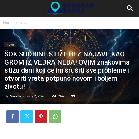
Home
Novo
Novo
ŠOK SUDBINE STIŽE BEZ NAJAVE KAO
GROM IZ VEDRA NEBA! OVIM znakovima
stižu dani koji će im srušiti sve probleme i
otvoriti vrata potpuno novom i boljem
životu!
By
Sanela
-
May 2, 2026
264
0