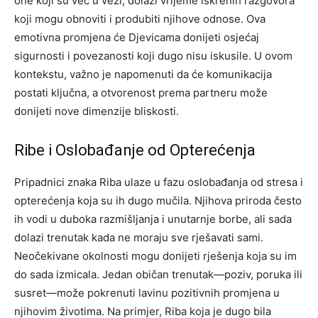
one koji su već u vezi, dolazi vrijeme iskrenih razgovora
koji mogu obnoviti i produbiti njihove odnose. Ova
emotivna promjena će Djevicama donijeti osjećaj
sigurnosti i povezanosti koji dugo nisu iskusile. U ovom
kontekstu, važno je napomenuti da će komunikacija
postati ključna, a otvorenost prema partneru može
donijeti nove dimenzije bliskosti.
Ribe i Oslobađanje od Opterećenja
Pripadnici znaka Riba ulaze u fazu oslobađanja od stresa i
opterećenja koja su ih dugo mučila. Njihova priroda često
ih vodi u duboka razmišljanja i unutarnje borbe, ali sada
dolazi trenutak kada ne moraju sve rješavati sami.
Neočekivane okolnosti mogu donijeti rješenja koja su im
do sada izmicala.
Jedan običan trenutak—poziv, poruka ili
susret—može pokrenuti lavinu pozitivnih promjena u
njihovim životima. Na primjer, Riba koja je dugo bila