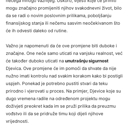
nečega mnogo važnijeg. Uskoro, vijesti koje će primiti
mogu značajno promijeniti njihov svakodnevni život, bilo
da se radi o novim poslovnim prilikama, poboljšanju
finansijskog stanja ili nečemu sasvim neočekivanom što
će ih odvesti daleko od rutine.
Važno je napomenuti da će ove promjene biti duboke i
značajne. One neće samo uticati na vanjsku realnost, već
će također duboko uticati na
unutrašnju sigurnost
Djevica. Ove promjene će im pomoći da shvate da nije
nužno imati kontrolu nad svakim korakom kako bi postigli
uspjeh. Ponekad je potrebno pustiti stvari da teku
prirodno i vjerovati u proces. Na primjer, Djevice koje su
dugo vremena radile na određenom projektu mogu
doživjeti preokret kada im se pruži prilika da preuzmu
vođstvo ili da se pridruže timu koji dijeli njihove
vrijednosti.