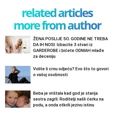
related articles
more from author
ŽENA POSLIJE 5O. GODINE NE TREBA
DA IH NOSI: Izbacite 3 stvari iz
GARDEROBE i bićete ODMAH mlađe
za deceniju
Volite li crnu odjeću? Evo što to govori
o vašoj osobnosti
Beba je vrištala kad god je starija
sestra zagrli: Roditelji našli ćerku na
podu, a onda otkrili jezivu istinu