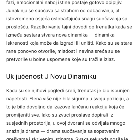
fazi, emocionalni naboj istine postaje gotovo opipljiv.
Junakinja se suočava sa strahom od odbacivanja, ali
istovremeno osjeća oslobađajuću snagu suočavanja sa
prošlošću. Razotkrivanje tajni dovodi do trenutka kada se
između sestara stvara nova dinamika — dinamika
iskrenosti koja može da izgradi ili uništi.
Kako su se stare
rane ponovno otvorile, mladost i nevina sreća su se
pretvorile u bolne uspomene koje su tražile izlaz.
Uključenost U Novu Dinamiku
Kada su se njihovi pogledi sreli, trenutak je bio ispunjen
napetosti. Elena više nije bila sigurna u svoju poziciju, a
to je bilo dovoljno da izazove lančanu reakciju koja će
promijeniti sve.
Iako su zvuci proslave dopirali iz
susjednih prostorija, u ovoj dvorani se odvijala mnogo
snažnija drama — drama suočavanja sa sopstvenim
greškama i skrivenim istinama. Svaka sekunda nosila je