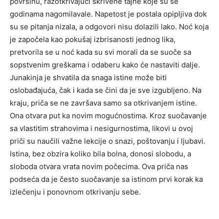
površinu, razotkrivajući skrivene tajne koje su se
godinama nagomilavale. Napetost je postala opipljiva dok
su se pitanja nizala, a odgovori nisu dolazili lako.
Noć koja
je započela kao pokušaj izbrisanosti jednog lika,
pretvorila se u noć kada su svi morali da se suoče sa
sopstvenim greškama i odaberu kako će nastaviti dalje.
Junakinja je shvatila da snaga istine može biti
oslobađajuća, čak i kada se čini da je sve izgubljeno.
Na
kraju, priča se ne završava samo sa otkrivanjem istine.
Ona otvara put ka novim mogućnostima. Kroz suočavanje
sa vlastitim strahovima i nesigurnostima, likovi u ovoj
priči su naučili važne lekcije o snazi, poštovanju i ljubavi.
Istina, bez obzira koliko bila bolna, donosi slobodu, a
sloboda otvara vrata novim počecima.
Ova priča nas
podseća da je često suočavanje sa istinom prvi korak ka
izlečenju i ponovnom otkrivanju sebe.