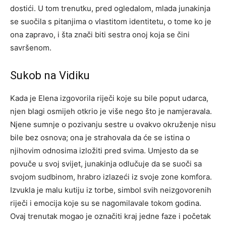
dostići. U tom trenutku, pred ogledalom, mlada junakinja
se suočila s pitanjima o vlastitom identitetu, o tome ko je
ona zapravo, i šta znači biti sestra onoj koja se čini
savršenom.
Sukob na Vidiku
Kada je Elena izgovorila riječi koje su bile poput udarca,
njen blagi osmijeh otkrio je više nego što je namjeravala.
Njene sumnje o pozivanju sestre u ovakvo okruženje nisu
bile bez osnova; ona je strahovala da će se istina o
njihovim odnosima izložiti pred svima. Umjesto da se
povuče u svoj svijet, junakinja odlučuje da se suoči sa
svojom sudbinom, hrabro izlazeći iz svoje zone komfora.
Izvukla je malu kutiju iz torbe, simbol svih neizgovorenih
riječi i emocija koje su se nagomilavale tokom godina.
Ovaj trenutak mogao je označiti kraj jedne faze i početak