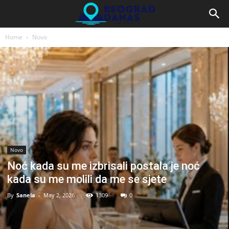
Home
Novo
Novo
Noć kada su me izbrisali postala je noć
kada su me molili da me se sjete
By
Sanela
-
May 2, 2026
1309
0