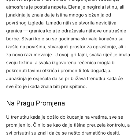
atmosfera je postala napeta. Elena je negirala istinu, ali
junakinja je znala da je istina mnogo složenija od
površnog izgleda.
Između njih se stvorila nevidljiva
granica — granica koja je odražavala njihove unutrašnje
borbe. Stvari koje su se godinama skrivale konačno su
izašle na površinu, stvarajući prostor za opraštanje, ali i
za novo razumevanje.
U ovoj igri tajni, svaka riječ je imala
svoju težinu, a svaka izgovorena rečenica mogla bi
pokrenuti lavinu otkrića i promeniti tok događaja.
Junakinja je osjećala da se približava trenutku kada će
sve što je ikada znala biti preispitano.
Na Pragu Promjena
U trenutku kada je došlo do kucanja na vratima, sve se
promijenilo. Činilo se kao da je tišina preuzela kontrolu, a
svi prisutni su znali da će se nešto dramatično desiti.