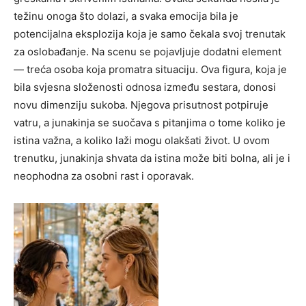
težinu onoga što dolazi, a svaka emocija bila je
potencijalna eksplozija koja je samo čekala svoj trenutak
za oslobađanje.
Na scenu se pojavljuje dodatni element
— treća osoba koja promatra situaciju. Ova figura, koja je
bila svjesna složenosti odnosa između sestara, donosi
novu dimenziju sukoba. Njegova prisutnost potpiruje
vatru, a junakinja se suočava s pitanjima o tome koliko je
istina važna, a koliko laži mogu olakšati život.
U ovom
trenutku, junakinja shvata da istina može biti bolna, ali je i
neophodna za osobni rast i oporavak.