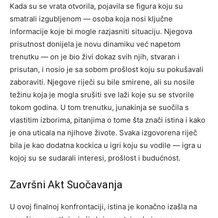
Kada su se vrata otvorila, pojavila se figura koju su
smatrali izgubljenom — osoba koja nosi ključne
informacije koje bi mogle razjasniti situaciju.
Njegova
prisutnost donijela je novu dinamiku već napetom
trenutku — on je bio živi dokaz svih njih, stvaran i
prisutan, i nosio je sa sobom prošlost koju su pokušavali
zaboraviti.
Njegove riječi su bile smirene, ali su nosile
težinu koja je mogla srušiti sve laži koje su se stvorile
tokom godina. U tom trenutku, junakinja se suočila s
vlastitim izborima, pitanjima o tome šta znači istina i kako
je ona uticala na njihove živote.
Svaka izgovorena riječ
bila je kao dodatna kockica u igri koju su vodile — igra u
kojoj su se sudarali interesi, prošlost i budućnost.
Završni Akt Suočavanja
U ovoj finalnoj konfrontaciji, istina je konačno izašla na