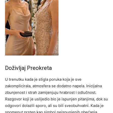
Doživljaj Preokreta
U trenutku kada je stigla poruka koja je sve
zakomplicirala, atmosfera se dodatno napela. Inicijalna
zbunjenost i strah zamijenjuju hrabrost i odlučnost.
Razgovor koji je uslijedio bio je ispunjen pitanjima, dok su
odgovori dolazili sporo, ali su bili sveobuhvatni.
Kada je
spomenut prsten kao simbol neispunjenih obećanja,