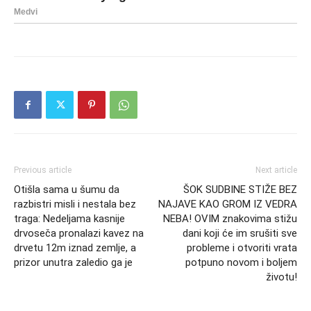
Previous article
Next article
Otišla sama u šumu da
ŠOK SUDBINE STIŽE BEZ
razbistri misli i nestala bez
NAJAVE KAO GROM IZ VEDRA
traga: Nedeljama kasnije
NEBA! OVIM znakovima stižu
drvoseča pronalazi kavez na
dani koji će im srušiti sve
drvetu 12m iznad zemlje, a
probleme i otvoriti vrata
prizor unutra zaledio ga je
potpuno novom i boljem
životu!