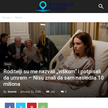
Home
Novo
Novo
Roditelji su me nazvali „viškom“ i potpisali
da umrem – Nisu znali da sam nasledila 10
miliona
By
Sanela
-
January 22, 2026
242
0