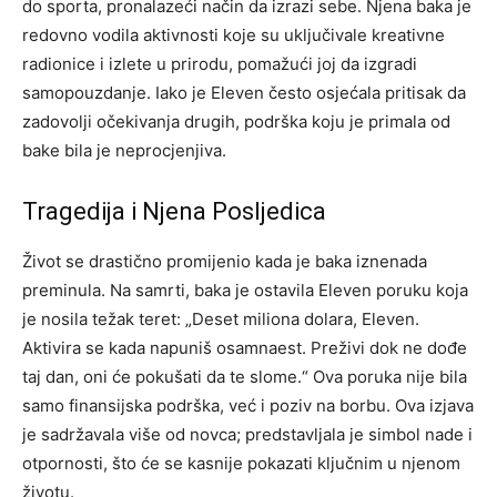
do sporta, pronalazeći način da izrazi sebe. Njena baka je
redovno vodila aktivnosti koje su uključivale kreativne
radionice i izlete u prirodu, pomažući joj da izgradi
samopouzdanje. Iako je Eleven često osjećala pritisak da
zadovolji očekivanja drugih, podrška koju je primala od
bake bila je neprocjenjiva.
Tragedija i Njena Posljedica
Život se drastično promijenio kada je baka iznenada
preminula. Na samrti, baka je ostavila Eleven poruku koja
je nosila težak teret: „Deset miliona dolara, Eleven.
Aktivira se kada napuniš osamnaest. Preživi dok ne dođe
taj dan, oni će pokušati da te slome.“ Ova poruka nije bila
samo finansijska podrška, već i poziv na borbu. Ova izjava
je sadržavala više od novca; predstavljala je simbol nade i
otpornosti, što će se kasnije pokazati ključnim u njenom
životu.