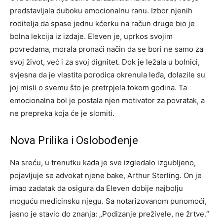
predstavljala duboku emocionalnu ranu. Izbor njenih
roditelja da spase jednu kćerku na račun druge bio je
bolna lekcija iz izdaje. Eleven je, uprkos svojim
povredama, morala pronaći način da se bori ne samo za
svoj život, već i za svoj dignitet. Dok je ležala u bolnici,
svjesna da je vlastita porodica okrenula leđa, dolazile su
joj misli o svemu što je pretrpjela tokom godina. Ta
emocionalna bol je postala njen motivator za povratak, a
ne prepreka koja će je slomiti.
Nova Prilika i Oslobođenje
Na sreću, u trenutku kada je sve izgledalo izgubljeno,
pojavljuje se advokat njene bake, Arthur Sterling. On je
imao zadatak da osigura da Eleven dobije najbolju
moguću medicinsku njegu.
Sa notarizovanom punomoći,
jasno je stavio do znanja: „Podizanje preživele, ne žrtve.“