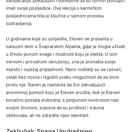
saosjećanja, pokazujući roditeljima da su njihovi postupci
imali svoje posljedice.
Ova lekcija o karmičkim
posljednicama bila je ključna u njenom procesu
ozdravljenja.
U godinama koje su uslijedile, Eleven se preselila u
luksuzni dom u Švajcarskim Alpama, gdje je mogla uživati
u životu punom snage i mudrosti koju je stekla. U tom
mirnom i prirodnom okruženju, ona je pronašla svoje
mjesto i osjećaj pripadnosti. Njeni roditelji su se razveli,
ostali bez novca i izgubili svaku mogućnost da se bore
protiv nje. Raven je nastavila da živi zahvaljujući
anonimnoj pomoći koju je Eleven pružila, dok je Eleven
konačno postala slobodna, s potpunom kontrolom nad
svojim životom, svjesna da su prošlost i trauma
oblikovale, ali ne odredile njen identitet.
Zaključak: Snaga Unutrašnjeg