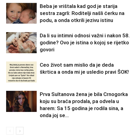
Beba je vrištala kad god je starija
sestra zagrli: Roditelji našli ćerku na
podu, a onda otkrili jezivu istinu
Da li su intimni odnosi važni i nakon 58.
godine? Ovo je istina o kojoj se rijetko
govori
Ceo život sam mislio da je deda
škrtica a onda mi je usledio pravi ŠOK!
Prva Sultanova žena je bila Crnogorka
koju su braća prodala, pa odvela u
harem: Sa 15 godina je rodila sina, a
onda joj se...