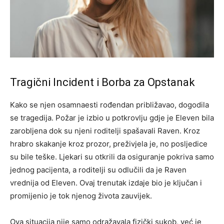
Tragični Incident i Borba za Opstanak
Kako se njen osamnaesti rođendan približavao, dogodila
se tragedija. Požar je izbio u potkrovlju gdje je Eleven bila
zarobljena dok su njeni roditelji spašavali Raven. Kroz
hrabro skakanje kroz prozor, preživjela je, no posljedice
su bile teške.
Ljekari su otkrili da osiguranje pokriva samo
jednog pacijenta, a roditelji su odlučili da je Raven
vrednija od Eleven. Ovaj trenutak izdaje bio je ključan i
promijenio je tok njenog života zauvijek.
Ova situacija nije samo odražavala fizički sukob, već je