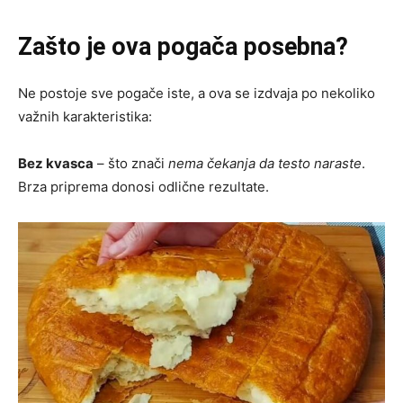
Zašto je ova pogača posebna?
Ne postoje sve pogače iste, a ova se izdvaja po nekoliko
važnih karakteristika:
Bez kvasca
– što znači
nema čekanja da testo naraste
.
Brza priprema donosi odlične rezultate.