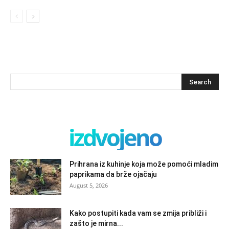
izdvojeno
Prihrana iz kuhinje koja može pomoći mladim
paprikama da brže ojačaju
August 5, 2026
Kako postupiti kada vam se zmija približi i
zašto je mirna...