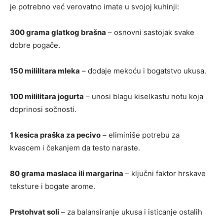
je potrebno već verovatno imate u svojoj kuhinji:
300 grama glatkog brašna
– osnovni sastojak svake
dobre pogače.
150 mililitara mleka
– dodaje mekoću i bogatstvo ukusa.
100 mililitara jogurta
– unosi blagu kiselkastu notu koja
doprinosi sočnosti.
1 kesica praška za pecivo
– eliminiše potrebu za
kvascem i čekanjem da testo naraste.
80 grama maslaca ili margarina
– ključni faktor hrskave
teksture i bogate arome.
Prstohvat soli
– za balansiranje ukusa i isticanje ostalih