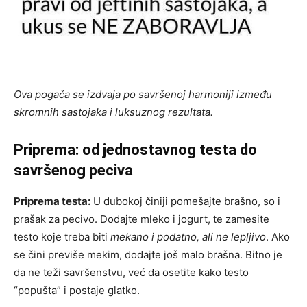
Ova pogača se izdvaja po savršenoj harmoniji između
skromnih sastojaka i luksuznog rezultata.
Priprema: od jednostavnog testa do
savršenog peciva
Priprema testa:
U dubokoj činiji pomešajte brašno, so i
prašak za pecivo. Dodajte mleko i jogurt, te zamesite
testo koje treba biti
mekano i podatno, ali ne lepljivo
. Ako
se čini previše mekim, dodajte još malo brašna. Bitno je
da ne teži savršenstvu, već da osetite kako testo
“popušta” i postaje glatko.