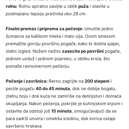
rolnu
. Rolnu spiralno savijte u oblik
puža
i stavite u
podmazanu tepsiju prečnika oko 28 cm
.
Finalni premaz i priprema za pečenje:
Umutite jedno
žumance sa kašikom mleka i malo ulja. Ovom smesom
premažite gornju površinu pogače
, kako bi dobila sjajan,
zlatni izgled. Nožem nežno
zasecite po površini
pogače,
jednom uzduž i jednom popreko, u obliku krsta, što
pomaže ravnomernom pečenju.
Pečenje i završnica:
Rernu zagrijte na
200 stepeni
i
pecite pogaču
40 do 45 minuta
, dok ne dobije bogatu,
zlatnu boju i dok kuća ne zamiriše na detinjstvo i domaća
okupljanja. Nakon pečenja,
pokrijte je kuhinjskom krpom
i
ostavite da odstoji još
15 minuta
, omogućavajući da se
para zadrži unutra i omekša sredinu, dok korica ostaje
savršeno hrskava.