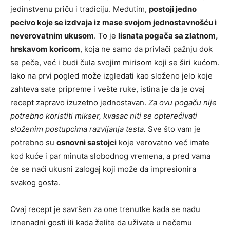
jedinstvenu priču i tradiciju. Međutim,
postoji jedno
pecivo koje se izdvaja iz mase svojom jednostavnošću i
neverovatnim ukusom
. To je
lisnata pogača sa zlatnom,
hrskavom koricom
, koja ne samo da privlači pažnju dok
se peče, već i budi čula svojim mirisom koji se širi kućom.
Iako na prvi pogled može izgledati kao složeno jelo koje
zahteva sate pripreme i vešte ruke, istina je da je ovaj
recept zapravo izuzetno jednostavan.
Za ovu pogaču nije
potrebno koristiti mikser, kvasac niti se opterećivati
složenim postupcima razvijanja testa.
Sve što vam je
potrebno su
osnovni sastojci
koje verovatno već imate
kod kuće i par minuta slobodnog vremena, a pred vama
će se naći ukusni zalogaj koji može da impresionira
svakog gosta.
Ovaj recept je savršen za one trenutke kada se nađu
iznenadni gosti ili kada želite da uživate u nečemu