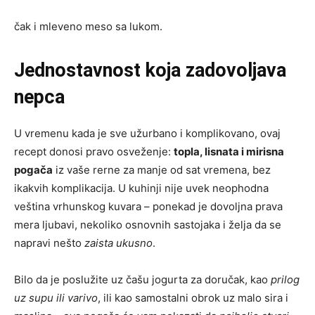
čak i mleveno meso sa lukom.
Jednostavnost koja zadovoljava
nepca
U vremenu kada je sve užurbano i komplikovano, ovaj
recept donosi pravo osveženje:
topla, lisnata i mirisna
pogača
iz vaše rerne za manje od sat vremena, bez
ikakvih komplikacija. U kuhinji nije uvek neophodna
veština vrhunskog kuvara – ponekad je dovoljna prava
mera ljubavi, nekoliko osnovnih sastojaka i želja da se
napravi nešto
zaista ukusno
.
Bilo da je poslužite uz čašu jogurta za doručak, kao
prilog
uz supu ili varivo
, ili kao samostalni obrok uz malo sira i