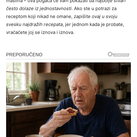
maslina – ova pogača će vam pokazati da
najbolje stvari
često dolaze iz jednostavnosti
. Ako ste u potrazi za
receptom koji nikad ne omane,
zapišite ovaj u svoju
svesku najdražih recepata
, jer jednom kada je probate,
vraćaćete joj se iznova i iznova.