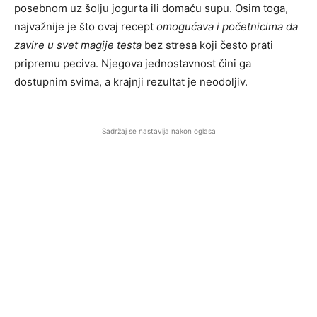
posebnom uz šolju jogurta ili domaću supu. Osim toga,
najvažnije je što ovaj recept
omogućava i početnicima da
zavire u svet magije testa
bez stresa koji često prati
pripremu peciva. Njegova jednostavnost čini ga
dostupnim svima, a krajnji rezultat je neodoljiv.
Sadržaj se nastavlja nakon oglasa