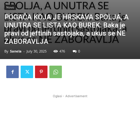
Novo
POGAČA KOJA JE HRSKAVA SPOLJA, A
UNUTRA SE LISTA KAO BUREK: Baka je
pravi od jeftinih sastojaka, a ukus se NE
ZABORAVLJA
By
Sanela
-
July 30, 2025
476
0
Oglasi - Advertisement