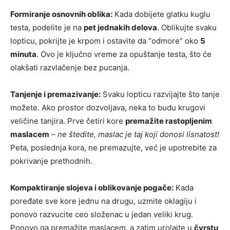
Formiranje osnovnih oblika:
Kada dobijete glatku kuglu
testa, podelite je na
pet jednakih delova
. Oblikujte svaku
lopticu, pokrijte je krpom i ostavite da “odmore” oko
5
minuta
. Ovo je ključno vreme za opuštanje testa, što će
olakšati razvlačenje bez pucanja.
Tanjenje i premazivanje:
Svaku lopticu razvijajte što tanje
možete. Ako prostor dozvoljava, neka to budu krugovi
veličine tanjira. Prve četiri kore
premažite rastopljenim
maslacem
–
ne štedite, maslac je taj koji donosi lisnatost!
Peta, poslednja kora, ne premazujte, već je upotrebite za
pokrivanje prethodnih.
Kompaktiranje slojeva i oblikovanje pogače:
Kada
poređate sve kore jednu na drugu, uzmite oklagiju i
ponovo razvucite ceo složenac u jedan veliki krug.
Ponovo ga premažite maslacem, a zatim urolajte u
čvrstu