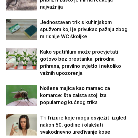
najvažnija
Jednostavan trik s kuhinjskom
spužvom koji je privukao pažnju zbog
mirisnije WC školjke
Kako spatifilum može procvjetati
gotovo bez prestanka: prirodna
prihrana, pravilno svjetlo i nekoliko
važnih upozorenja
Nošena majica kao mamac za
komarce: šta zaista stoji iza
popularnog kućnog trika
Tri frizure koje mogu osvježiti izgled
nakon 50. godine i olakšati
svakodnevno uređivanje kose