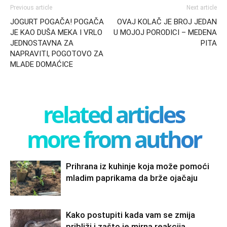
Previous article
Next article
JOGURT POGAČA! POGAČA
OVAJ KOLAČ JE BROJ JEDAN
JE KAO DUŠA MEKA I VRLO
U MOJOJ PORODICI – MEDENA
JEDNOSTAVNA ZA
PITA
NAPRAVITI, POGOTOVO ZA
MLADE DOMAĆICE
related articles
more from author
Prihrana iz kuhinje koja može pomoći
mladim paprikama da brže ojačaju
Kako postupiti kada vam se zmija
približi i zašto je mirna reakcija