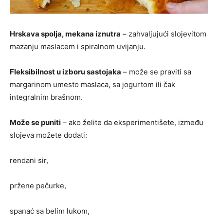
Hrskava spolja, mekana iznutra
– zahvaljujući slojevitom
mazanju maslacem i spiralnom uvijanju.
Fleksibilnost u izboru sastojaka
– može se praviti sa
margarinom umesto maslaca, sa jogurtom ili čak
integralnim brašnom.
Može se puniti
– ako želite da eksperimentišete, između
slojeva možete dodati:
rendani sir,
pržene pečurke,
spanać sa belim lukom,