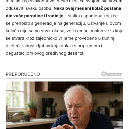
idealan kao svakodnevni desert koji će svojom slatkoćom
oduševiti svaku osobu.
Neka ovaj medeni kolač postane
dio vaše porodice i tradicije
– slatka uspomena koja će
se prenositi s generacije na generaciju. Uživanje u ovom
kolaču nije samo stvar okusa, već i emocionalna veza koja
se stvara kroz zajedničko vrijeme provedeno u kuhinji,
dijeleći radost i ljubav koja dolazi s pripremom i
degustacijom ovog predivnog deserta.