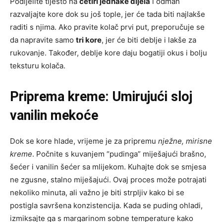
Podijelite tijesto na
četiri jednake dijela
i odmah
razvaljajte kore dok su još tople, jer će tada biti najlakše
raditi s njima. Ako pravite kolač prvi put, preporučuje se
da napravite samo
tri kore
, jer će biti deblje i lakše za
rukovanje. Također, deblje kore daju bogatiji okus i bolju
teksturu kolača.
Priprema kreme: Umirujući sloj
vanilin mekoće
Dok se kore hlade, vrijeme je za pripremu
nježne, mirisne
kreme
. Počnite s kuvanjem “pudinga” miješajući brašno,
šećer i vanilin šećer sa mlijekom. Kuhajte dok se smjesa
ne zgusne, stalno miješajući. Ovaj proces može potrajati
nekoliko minuta, ali važno je biti strpljiv kako bi se
postigla savršena konzistencija. Kada se puding ohladi,
izmiksajte ga s margarinom sobne temperature kako