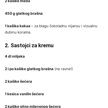
2 kašike meda
450 g glatkog brašna
1 kašika kakaa
– za blagu čokoladnu nijansu i vizualnu
dubinu korama.
2. Sastojci za kremu
4 dl mlijeka
2 i po kašike glatkog brašna
(ne ravne!)
2 kašike šećera
1 kesica vanilin šećera
2 kašike sitno mljevenog šećera