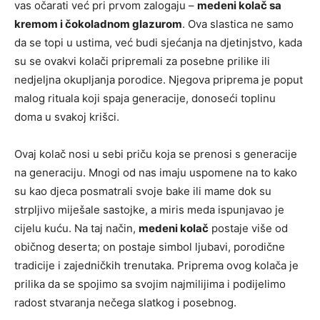
vas očarati već pri prvom zalogaju –
medeni kolač sa
kremom i čokoladnom glazurom
. Ova slastica ne samo
da se topi u ustima, već budi sjećanja na djetinjstvo, kada
su se ovakvi kolači pripremali za posebne prilike ili
nedjeljna okupljanja porodice. Njegova priprema je poput
malog rituala koji spaja generacije, donoseći toplinu
doma u svakoj krišci.
Ovaj kolač nosi u sebi priču koja se prenosi s generacije
na generaciju. Mnogi od nas imaju uspomene na to kako
su kao djeca posmatrali svoje bake ili mame dok su
strpljivo miješale sastojke, a miris meda ispunjavao je
cijelu kuću. Na taj način,
medeni kolač
postaje više od
običnog deserta; on postaje simbol ljubavi, porodične
tradicije i zajedničkih trenutaka. Priprema ovog kolača je
prilika da se spojimo sa svojim najmilijima i podijelimo
radost stvaranja nečega slatkog i posebnog.