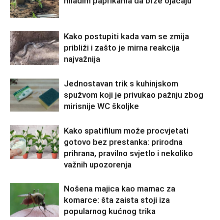
mladim paprikama da brže ojačaju
Kako postupiti kada vam se zmija
približi i zašto je mirna reakcija
najvažnija
Jednostavan trik s kuhinjskom
spužvom koji je privukao pažnju zbog
mirisnije WC školjke
Kako spatifilum može procvjetati
gotovo bez prestanka: prirodna
prihrana, pravilno svjetlo i nekoliko
važnih upozorenja
Nošena majica kao mamac za
komarce: šta zaista stoji iza
popularnog kućnog trika