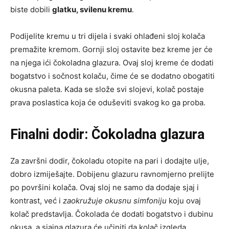
biste dobili
glatku, svilenu kremu
.
Podijelite kremu u tri dijela i svaki ohlađeni sloj kolača
premažite kremom. Gornji sloj ostavite bez kreme jer će
na njega ići čokoladna glazura. Ovaj sloj kreme će dodati
bogatstvo i sočnost kolaču, čime će se dodatno obogatiti
okusna paleta. Kada se slože svi slojevi, kolač postaje
prava poslastica koja će oduševiti svakog ko ga proba.
Finalni dodir: Čokoladna glazura
Za završni dodir, čokoladu otopite na pari i dodajte ulje,
dobro izmiješajte. Dobijenu glazuru ravnomjerno prelijte
po površini kolača. Ovaj sloj ne samo da dodaje sjaj i
kontrast, već i
zaokružuje okusnu simfoniju
koju ovaj
kolač predstavlja. Čokolada će dodati bogatstvo i dubinu
okusa, a sjajna glazura će učiniti da kolač izgleda