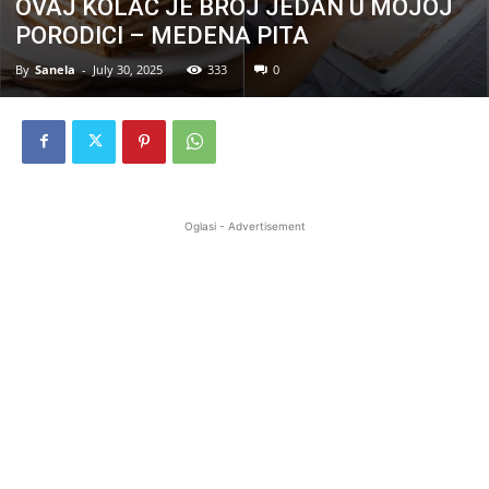
OVAJ KOLAČ JE BROJ JEDAN U MOJOJ
PORODICI – MEDENA PITA
By
Sanela
-
July 30, 2025
333
0
Oglasi - Advertisement