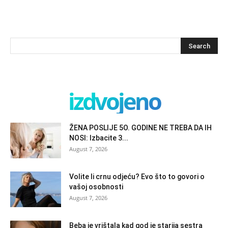
izdvojeno
ŽENA POSLIJE 5O. GODINE NE TREBA DA IH
NOSI: Izbacite 3...
August 7, 2026
Volite li crnu odjeću? Evo što to govori o
vašoj osobnosti
August 7, 2026
Beba je vrištala kad god je starija sestra