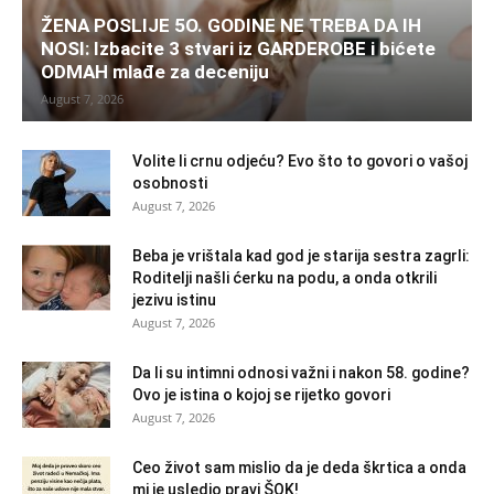
ŽENA POSLIJE 5O. GODINE NE TREBA DA IH
NOSI: Izbacite 3 stvari iz GARDEROBE i bićete
ODMAH mlađe za deceniju
August 7, 2026
Volite li crnu odjeću? Evo što to govori o vašoj
osobnosti
August 7, 2026
Beba je vrištala kad god je starija sestra zagrli:
Roditelji našli ćerku na podu, a onda otkrili
jezivu istinu
August 7, 2026
Da li su intimni odnosi važni i nakon 58. godine?
Ovo je istina o kojoj se rijetko govori
August 7, 2026
Ceo život sam mislio da je deda škrtica a onda
mi je usledio pravi ŠOK!