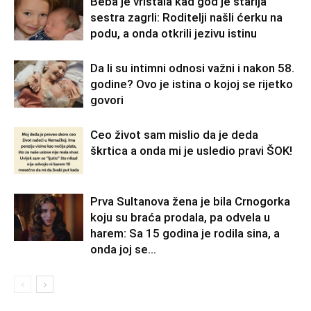
Beba je vrištala kad god je starija
sestra zagrli: Roditelji našli ćerku na
podu, a onda otkrili jezivu istinu
Da li su intimni odnosi važni i nakon 58.
godine? Ovo je istina o kojoj se rijetko
govori
Ceo život sam mislio da je deda
škrtica a onda mi je usledio pravi ŠOK!
Prva Sultanova žena je bila Crnogorka
koju su braća prodala, pa odvela u
harem: Sa 15 godina je rodila sina, a
onda joj se...