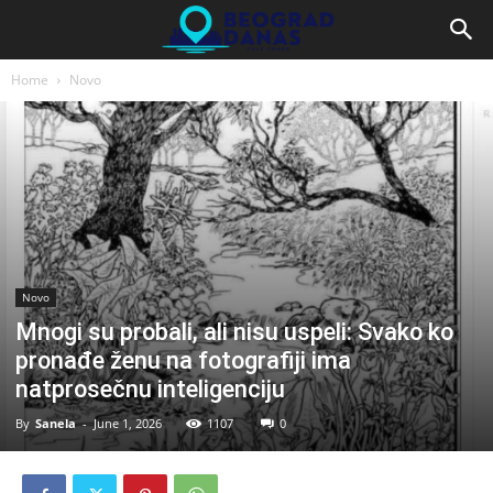
Home
Novo
Novo
Mnogi su probali, ali nisu uspeli: Svako ko
pronađe ženu na fotografiji ima
natprosečnu inteligenciju
By
Sanela
-
June 1, 2026
1107
0