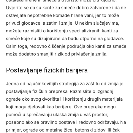
Uvjerite se da su kante za smeće dobro zatvorene i da ne
ostavljate nepotrebne komade hrane vani, jer to može
privući glodavce, a zatim i zmije. U nekim slučajevima,
možete razmisliti o korištenju specijaliziranih kanti za
smeće koje su dizajnirane da budu otporne na glodavce.
Osim toga, redovno čišćenje područja oko kanti za smeće
može dodatno smanjiti rizik od privlačenja zmija.
Postavljanje fizičkih barijera
Jedna od najučinkovitijih strategija za zaštitu od zmija je
postavljanje fizičkih prepreka. Razmislite o izgradnji
ograde oko svog dvorišta ili korištenju drugih materijala
koji mogu djelovati kao barijere. Ove prepreke mogu
pomoći u sprečavanju ulaska zmija u vaš prostor,
posebno ako se pravilno postave i redovno održavaju.
Na
primjer, ograde od metalne žice, betonski zidovi ili čak