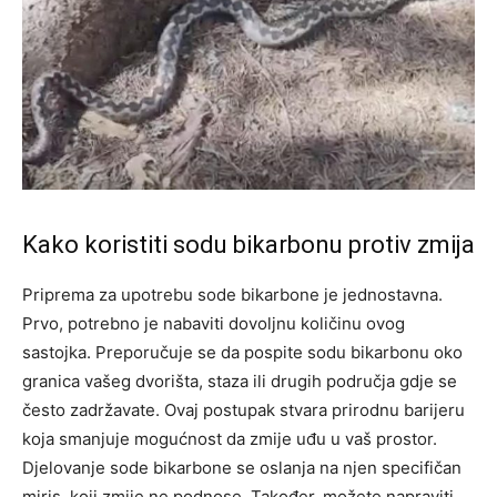
Kako koristiti sodu bikarbonu protiv zmija
Priprema za upotrebu sode bikarbone je jednostavna.
Prvo, potrebno je nabaviti dovoljnu količinu ovog
sastojka. Preporučuje se da pospite sodu bikarbonu oko
granica vašeg dvorišta, staza ili drugih područja gdje se
često zadržavate. Ovaj postupak stvara prirodnu barijeru
koja smanjuje mogućnost da zmije uđu u vaš prostor.
Djelovanje sode bikarbone se oslanja na njen specifičan
miris, koji zmije ne podnose. Također, možete napraviti