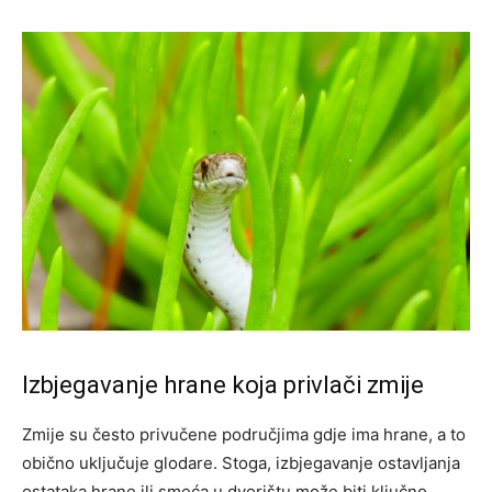
Izbjegavanje hrane koja privlači zmije
Zmije su često privučene područjima gdje ima hrane, a to
obično uključuje glodare. Stoga, izbjegavanje ostavljanja
ostataka hrane ili smeća u dvorištu može biti ključno.