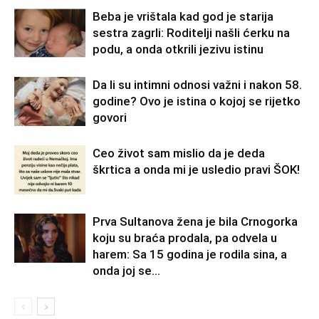
Beba je vrištala kad god je starija
sestra zagrli: Roditelji našli ćerku na
podu, a onda otkrili jezivu istinu
Da li su intimni odnosi važni i nakon 58.
godine? Ovo je istina o kojoj se rijetko
govori
Ceo život sam mislio da je deda
škrtica a onda mi je usledio pravi ŠOK!
Prva Sultanova žena je bila Crnogorka
koju su braća prodala, pa odvela u
harem: Sa 15 godina je rodila sina, a
onda joj se...