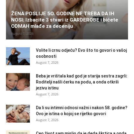
ŽENA POSLIJE 5O. GODINE NE TREBA DA IH
NOSI: Izbacite 3 stvari iz GARDEROBE i bićete
ODMAH mlađe za deceniju
August 7, 2026
Volite li crnu odjeću? Evo što to govori o vašoj
osobnosti
August 7, 2026
Beba je vrištala kad god je starija sestra zagrli:
Roditelji našli ćerku na podu, a onda otkrili
jezivu istinu
August 7, 2026
Da li su intimni odnosi važni i nakon 58. godine?
Ovo je istina o kojoj se rijetko govori
August 7, 2026
Ceo život sam mislio da je deda škrtica a onda