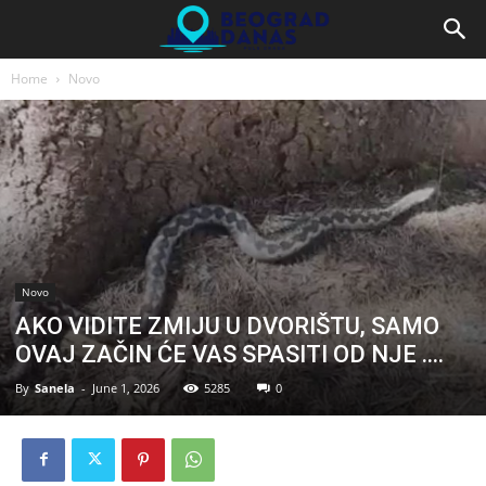
Home
Novo
Novo
AKO VIDITE ZMIJU U DVORIŠTU, SAMO
OVAJ ZAČIN ĆE VAS SPASITI OD NJE ….
By
Sanela
-
June 1, 2026
5285
0