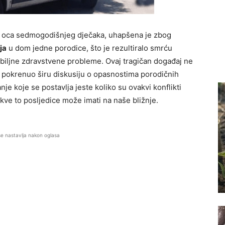
a oca sedmogodišnjeg dječaka, uhapšena je zbog
ja
u dom jedne porodice, što je rezultiralo smrću
zbiljne zdravstvene probleme. Ovaj tragičan događaj ne
e pokrenuo širu diskusiju o opasnostima porodičnih
nje koje se postavlja jeste koliko su ovakvi konflikti
kve to posljedice može imati na naše bližnje.
se nastavlja nakon oglasa