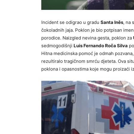
Incident se odigrao u gradu
Santa Inês
, na 
čokoladnih jaja. Poklon je bio potpisan ime
porodice. Naizgled nevina gesta, poklon za
sedmogodišnji
Luis Fernando Roča Silva
poj
Hitna medicinska pomoć je odmah pozvana, al
rezultiralo tragičnom smrću djeteta. Ova situ
poklona i opasnostima koje mogu proizaći i