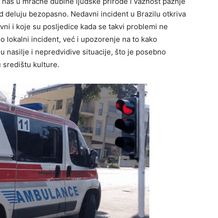
i nas u mračne dubine ljudske prirode i važnost pažnje
d deluju bezopasno. Nedavni incident u Brazilu otkriva
ivni i koje su posljedice kada se takvi problemi ne
 lokalni incident, već i upozorenje na to kako
 nasilje i nepredvidive situacije, što je posebno
središtu kulture.