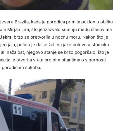
sjeveru Brazila, kada je porodica primila poklon u obliku
nom Mirjan Lira, što je izazvalo sumnju među članovima
Uskrs
, brzo se pretvorila u noćnu moru. Nakon što je
eo jaja, počeo je da se žali na jake bolove u stomaku.
i nažalost, njegovo stanje se brzo pogoršalo, što je
acija je otvorila vrata brojnim pitanjima o sigurnosti
z porodičnih sukoba.