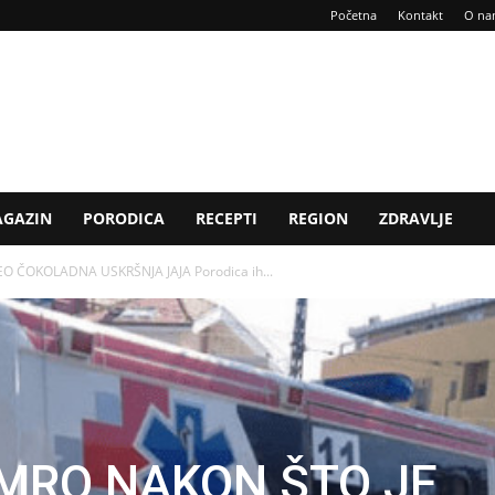
Početna
Kontakt
O na
GAZIN
PORODICA
RECEPTI
REGION
ZDRAVLJE
O ČOKOLADNA USKRŠNJA JAJA Porodica ih...
UMRO NAKON ŠTO JE