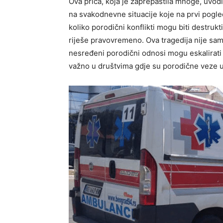
Ova priča, koja je zaprepastila mnoge, uvod
na svakodnevne situacije koje na prvi pogle
koliko porodični konflikti mogu biti destrukt
riješe pravovremeno. Ova tragedija nije samo
nesređeni porodični odnosi mogu eskalirati u
važno u društvima gdje su porodične veze u 