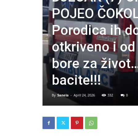
POJEO ČOKO
Porodica ih do
otkriveno i od
bore za život
bacite!!!
By
Sanela
-
April 24, 2026
332
0