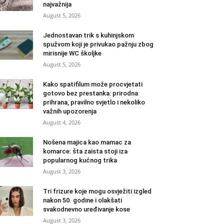
najvažnija
August 5, 2026
Jednostavan trik s kuhinjskom
spužvom koji je privukao pažnju zbog
mirisnije WC školjke
August 5, 2026
Kako spatifilum može procvjetati
gotovo bez prestanka: prirodna
prihrana, pravilno svjetlo i nekoliko
važnih upozorenja
August 4, 2026
Nošena majica kao mamac za
komarce: šta zaista stoji iza
popularnog kućnog trika
August 3, 2026
Tri frizure koje mogu osvježiti izgled
nakon 50. godine i olakšati
svakodnevno uređivanje kose
August 3, 2026