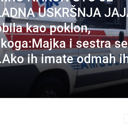
LADNA USKRŠNJA JAJ
bila kao poklon,
 koga:Majka i sestra se
…Ako ih imate odmah i