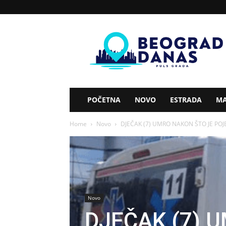
Beograd
Danas
POČETNA
NOVO
ESTRADA
MA
Home
Novo
DJEČAK (7) UMRO NAKON ŠTO JE POJE
Novo
DJEČAK (7) 