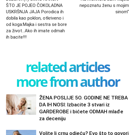
ŠTO JE POJEO ČOKOLADNA
nepoznatu ženu s mojim
USKRŠNJA JAJA Porodica ih
sinom”
dobila kao poklon, otkriveno i
od koga:Majka i sestra se bore
za život…Ako ih imate odmah
ih bacite!!!
related articles
more from author
ŽENA POSLIJE 5O. GODINE NE TREBA
DA IH NOSI: Izbacite 3 stvari iz
GARDEROBE i bićete ODMAH mlađe
za deceniju
Volite li crnu odjeću? Evo što to govori