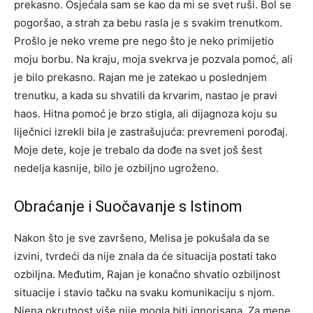
prekasno. Osjećala sam se kao da mi se svet ruši. Bol se
pogoršao, a strah za bebu rasla je s svakim trenutkom.
Prošlo je neko vreme pre nego što je neko primijetio
moju borbu.
Na kraju, moja svekrva je pozvala pomoć, ali
je bilo prekasno. Rajan me je zatekao u poslednjem
trenutku, a kada su shvatili da krvarim, nastao je pravi
haos. Hitna pomoć je brzo stigla, ali dijagnoza koju su
liječnici izrekli bila je zastrašujuća: prevremeni porođaj.
Moje dete, koje je trebalo da dođe na svet još šest
nedelja kasnije, bilo je ozbiljno ugroženo.
Obraćanje i Suočavanje s Istinom
Nakon što je sve završeno, Melisa je pokušala da se
izvini, tvrdeći da nije znala da će situacija postati tako
ozbiljna. Međutim, Rajan je konačno shvatio ozbiljnost
situacije i stavio tačku na svaku komunikaciju s njom.
Njena okrutnost više nije mogla biti ignorisana.
Za mene