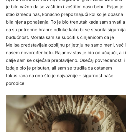
je bilo važno da se zaštitim i zaštitim našu bebu. Rajan je
stao između nas, konačno prepoznajući koliko je opasna
bila njena ponašanja. To je bio trenutak kada sam shvatila
da su potrebne hrabre odluke kako bi se stvorila sigurnija
budućnost.
Morala sam se suočiti s činjenicom da je
Melisa predstavljala ozbiljnu prijetnju ne samo meni, već i
našem novorođenčetu. Rajanov stav je bio odlučujući, ali i
dalje sam se osjećala preplavljeno.
Osećaj povređenosti i
izdaje bio je prisutan, ali sam se trudila da ostanem
fokusirana na ono što je najvažnije – sigurnost naše
porodice.