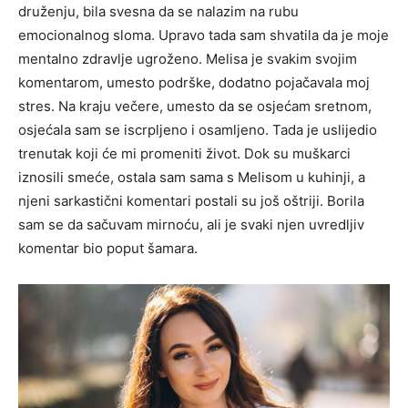
druženju, bila svesna da se nalazim na rubu
emocionalnog sloma.
Upravo tada sam shvatila da je moje
mentalno zdravlje ugroženo. Melisa je svakim svojim
komentarom, umesto podrške, dodatno pojačavala moj
stres. Na kraju večere, umesto da se osjećam sretnom,
osjećala sam se iscrpljeno i osamljeno. Tada je uslijedio
trenutak koji će mi promeniti život.
Dok su muškarci
iznosili smeće, ostala sam sama s Melisom u kuhinji, a
njeni sarkastični komentari postali su još oštriji. Borila
sam se da sačuvam mirnoću, ali je svaki njen uvredljiv
komentar bio poput šamara.