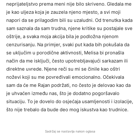
neprijateljstvo prema meni nije bilo skriveno. Gledala me
je kao uljeza koja je zauzela njeno mjesto, a svi moji
napori da se prilagodim bili su uzaludni. Od trenutka kada
sam saznala da sam trudna, njene kritike su postajale sve
oštrije, a svaka moja akcija bila je podložna njenom
cenzurisanju. Na primjer, svaki put kada bih pokušala da
se uključim u porodične aktivnosti, Melisa bi pronašla
način da me isključi, često upotrebljavajući sarkazam ili
direktne uvrede. Njene reči su mi se činile kao oštri
noževi koji su me povređivali emocionalno. Očekivala
sam da će me Rajan podržati, no često je delovao kao da
je uhvaćen između nas, što je dodatno pogoršavalo
situaciju. To je dovelo do osjećaja usamljenosti i izolacije,
što nije trebalo da bude deo mog iskustva kao trudnice.
Sadržaj se nastavlja nakon oglasa