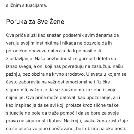
sličnim situacijama.
Poruka za Sve Žene
Ova priča služi kao snažan podsetnik svim ženama da
veruju svojim instinktima i nikada ne dozvole da ih
porodične obaveze nateraju da trpe nasilje ili
zlostavljanje. Naša bezbednost i sigurnost deteta su
iznad svega, a oni koji nas povređuju ne zaslužuju našu
pažnju, bez obzira na krvno srodstvo.
U svetu u kojem se
često zaboravlja na važnost emocionalne i fizičke
sigurnosti, važno je da se zauzmemo za sebe i svoje
najmilije.
Ova priča može delovati kao upozorenje, ali i
kao inspiracija da se svi koji prolaze kroz slične teške
situacije ne boje da traže pomoć i da se bore za svoje
pravo na sigurnost i ljubav. Na kraju, svaka žena zaslužuje
da se oseća voljeno i poštovano, bez obzira na okolnosti.