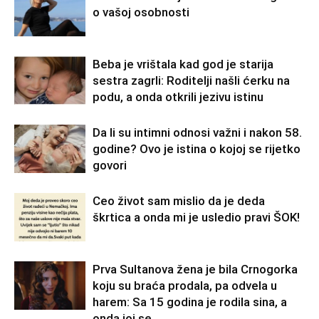
o vašoj osobnosti
Beba je vrištala kad god je starija
sestra zagrli: Roditelji našli ćerku na
podu, a onda otkrili jezivu istinu
Da li su intimni odnosi važni i nakon 58.
godine? Ovo je istina o kojoj se rijetko
govori
Ceo život sam mislio da je deda
škrtica a onda mi je usledio pravi ŠOK!
Prva Sultanova žena je bila Crnogorka
koju su braća prodala, pa odvela u
harem: Sa 15 godina je rodila sina, a
onda joj se...