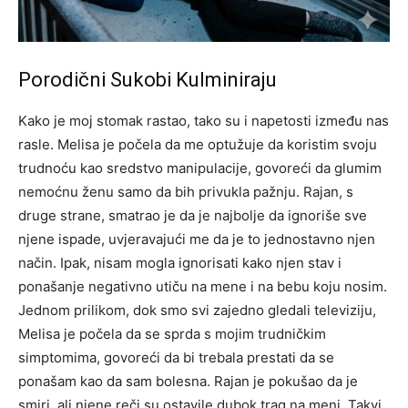
Porodični Sukobi Kulminiraju
Kako je moj stomak rastao, tako su i napetosti između nas
rasle. Melisa je počela da me optužuje da koristim svoju
trudnoću kao sredstvo manipulacije, govoreći da glumim
nemoćnu ženu samo da bih privukla pažnju.
Rajan, s
druge strane, smatrao je da je najbolje da ignoriše sve
njene ispade, uvjeravajući me da je to jednostavno njen
način. Ipak, nisam mogla ignorisati kako njen stav i
ponašanje negativno utiču na mene i na bebu koju nosim.
Jednom prilikom, dok smo svi zajedno gledali televiziju,
Melisa je počela da se sprda s mojim trudničkim
simptomima, govoreći da bi trebala prestati da se
ponašam kao da sam bolesna. Rajan je pokušao da je
smiri, ali njene reči su ostavile dubok trag na meni.
Takvi