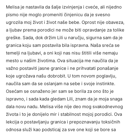
Melisa je nastavila da šalje izvinjenja i cveće, ali nijedno
pismo nije moglo promeniti činjenicu da je svesno
ugrozila moj život i život naše bebe. Oprost nije obaveza,
a ljubav prema porodici ne može biti opravdanje za tolike
greške.
Sada, dok držim Lili u naručju, sigurna sam da je
granica koju sam postavila bila ispravna. Naša sreća se
temelji na ljubavi, a oni koji nas nisu štitili više nemaju
mesto u našim životima.
Ova situacija me naučila da je
važno postaviti jasne granice i ne prihvatati ponašanje
koje ugrožava našu dobrobit.
U tom novom poglavlju,
naučila sam da se oslanjam na sebe i svoje instinkte.
Osećam se osnaženo jer sam se borila za ono što je
ispravno, i sada kada gledam Lili, znam da je moja snaga
dala novu nadu.
Melisa više nije deo mog svakodnevnog
života i to je donijelo mir i stabilnost mojoj porodici. Ova
lekcija o postavljanju granica i prepoznavanju toksičnih
odnosa služi kao podsticaj za sve one koji se bore sa