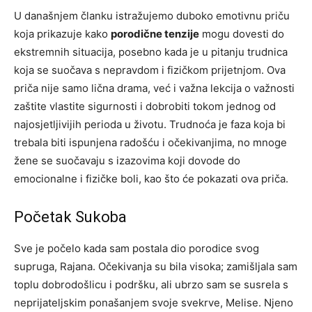
U današnjem članku istražujemo duboko emotivnu priču
koja prikazuje kako
porodične tenzije
mogu dovesti do
ekstremnih situacija, posebno kada je u pitanju trudnica
koja se suočava s nepravdom i fizičkom prijetnjom. Ova
priča nije samo lična drama, već i važna lekcija o važnosti
zaštite vlastite sigurnosti i dobrobiti tokom jednog od
najosjetljivijih perioda u životu. Trudnoća je faza koja bi
trebala biti ispunjena radošću i očekivanjima, no mnoge
žene se suočavaju s izazovima koji dovode do
emocionalne i fizičke boli, kao što će pokazati ova priča.
Početak Sukoba
Sve je počelo kada sam postala dio porodice svog
supruga, Rajana. Očekivanja su bila visoka; zamišljala sam
toplu dobrodošlicu i podršku, ali ubrzo sam se susrela s
neprijateljskim ponašanjem svoje svekrve, Melise. Njeno