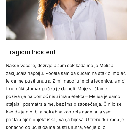
Tragični Incident
Nakon večere, doživjela sam šok kada me je Melisa
zaključala napolju. Počela sam da kucam na staklo, moleći
je da me pusti unutra. Zimi, napolju je bila ledenica, a moj
trudnički stomak počeo je da boli.
Moje vrištanje i
pozivanje na pomoć nisu imala efekta – Melisa je samo
stajala i posmatrala me, bez imalo saosećanja. Činilo se
kao da je njoj bila potrebna kontrola nade, a ja sam
postala njen objekt iskaljivanja bijesa.
U trenutku kada je
konačno odlučila da me pusti unutra, već je bilo