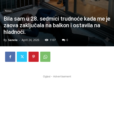
Novo
Bila sam u 28. sedmici trudnoće kada me je
zaova zaključala na balkon i ostavila na
hladnoći.
By
Sanela
-
April 24, 2026
1107
0
Oglasi - Advertisement