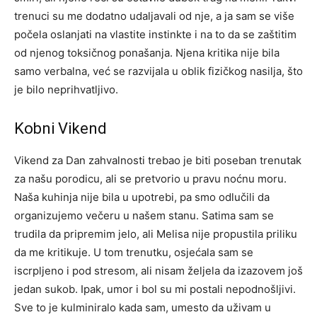
trenuci su me dodatno udaljavali od nje, a ja sam se više
počela oslanjati na vlastite instinkte i na to da se zaštitim
od njenog toksičnog ponašanja. Njena kritika nije bila
samo verbalna, već se razvijala u oblik fizičkog nasilja, što
je bilo neprihvatljivo.
Kobni Vikend
Vikend za Dan zahvalnosti trebao je biti poseban trenutak
za našu porodicu, ali se pretvorio u pravu noćnu moru.
Naša kuhinja nije bila u upotrebi, pa smo odlučili da
organizujemo večeru u našem stanu. Satima sam se
trudila da pripremim jelo, ali Melisa nije propustila priliku
da me kritikuje.
U tom trenutku, osjećala sam se
iscrpljeno i pod stresom, ali nisam željela da izazovem još
jedan sukob. Ipak, umor i bol su mi postali nepodnošljivi.
Sve to je kulminiralo kada sam, umesto da uživam u