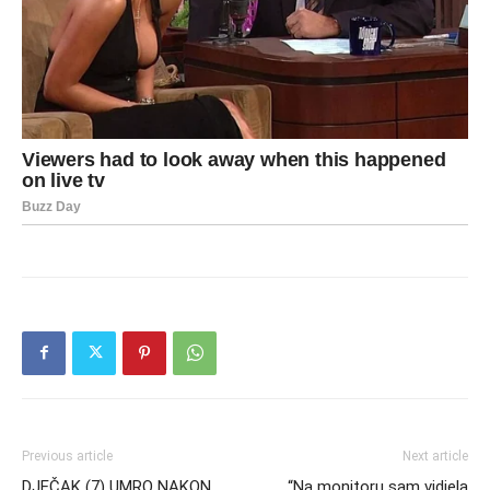
Previous article
Next article
DJEČAK (7) UMRO NAKON
“Na monitoru sam vidjela