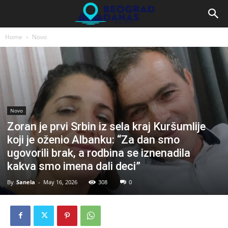
Home
Novo
Novo
Zoran je prvi Srbin iz sela kraj Kuršumlije
koji je oženio Albanku: “Za dan smo
ugovorili brak, a rodbina se iznenadila
kakva smo imena dali deci”
By
Sanela
-
May 16, 2026
308
0