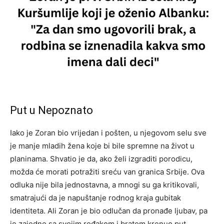
Put u Nepoznato
Iako je Zoran bio vrijedan i pošten, u njegovom selu sve
je manje mladih žena koje bi bile spremne na život u
planinama. Shvatio je da, ako želi izgraditi porodicu,
možda će morati potražiti sreću van granica Srbije. Ova
odluka nije bila jednostavna, a mnogi su ga kritikovali,
smatrajući da je napuštanje rodnog kraja gubitak
identiteta. Ali Zoran je bio odlučan da pronađe ljubav, pa
je zajedno sa svojim rođakom i bratom krenuo put