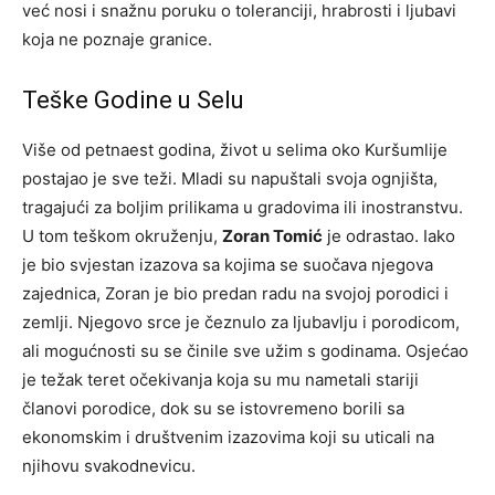
već nosi i snažnu poruku o toleranciji, hrabrosti i ljubavi
koja ne poznaje granice.
Teške Godine u Selu
Više od petnaest godina, život u selima oko Kuršumlije
postajao je sve teži. Mladi su napuštali svoja ognjišta,
tragajući za boljim prilikama u gradovima ili inostranstvu.
U tom teškom okruženju,
Zoran Tomić
je odrastao. Iako
je bio svjestan izazova sa kojima se suočava njegova
zajednica, Zoran je bio predan radu na svojoj porodici i
zemlji. Njegovo srce je čeznulo za ljubavlju i porodicom,
ali mogućnosti su se činile sve užim s godinama. Osjećao
je težak teret očekivanja koja su mu nametali stariji
članovi porodice, dok su se istovremeno borili sa
ekonomskim i društvenim izazovima koji su uticali na
njihovu svakodnevicu.