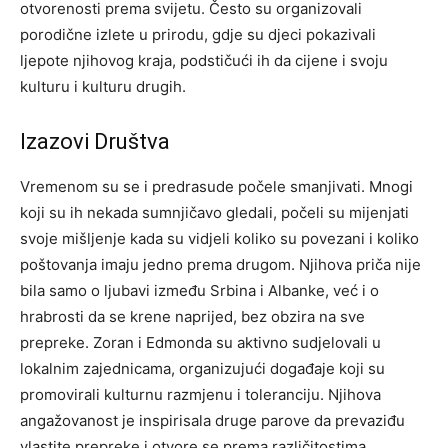
otvorenosti prema svijetu.
Često su organizovali
porodične izlete u prirodu, gdje su djeci pokazivali
ljepote njihovog kraja, podstičući ih da cijene i svoju
kulturu i kulturu drugih.
Izazovi Društva
Vremenom su se i predrasude počele smanjivati. Mnogi
koji su ih nekada sumnjičavo gledali, počeli su mijenjati
svoje mišljenje kada su vidjeli koliko su povezani i koliko
poštovanja imaju jedno prema drugom.
Njihova priča nije
bila samo o ljubavi između Srbina i Albanke, već i o
hrabrosti da se krene naprijed, bez obzira na sve
prepreke. Zoran i Edmonda su aktivno sudjelovali u
lokalnim zajednicama, organizujući događaje koji su
promovirali kulturnu razmjenu i toleranciju.
Njihova
angažovanost je inspirisala druge parove da prevaziđu
vlastite prepreke i otvore se prema različitostima,