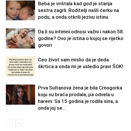
Beba je vrištala kad god je starija
sestra zagrli: Roditelji našli ćerku na
podu, a onda otkrili jezivu istinu
Da li su intimni odnosi važni i nakon 58.
godine? Ovo je istina o kojoj se rijetko
govori
Ceo život sam mislio da je deda
škrtica a onda mi je usledio pravi ŠOK!
Prva Sultanova žena je bila Crnogorka
koju su braća prodala, pa odvela u
harem: Sa 15 godina je rodila sina, a
onda joj se...