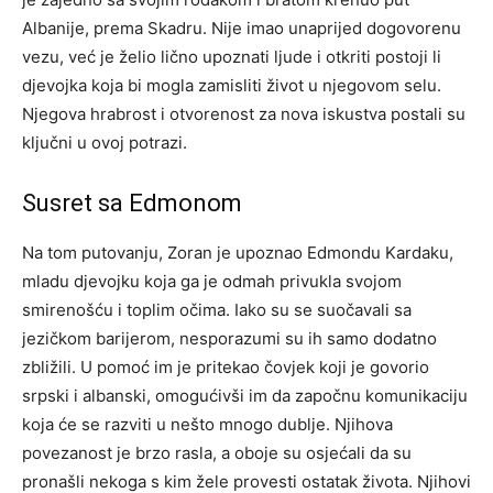
Albanije, prema Skadru. Nije imao unaprijed dogovorenu
vezu, već je želio lično upoznati ljude i otkriti postoji li
djevojka koja bi mogla zamisliti život u njegovom selu.
Njegova hrabrost i otvorenost za nova iskustva postali su
ključni u ovoj potrazi.
Susret sa Edmonom
Na tom putovanju, Zoran je upoznao Edmondu Kardaku,
mladu djevojku koja ga je odmah privukla svojom
smirenošću i toplim očima. Iako su se suočavali sa
jezičkom barijerom, nesporazumi su ih samo dodatno
zbližili.
U pomoć im je pritekao čovjek koji je govorio
srpski i albanski, omogućivši im da započnu komunikaciju
koja će se razviti u nešto mnogo dublje. Njihova
povezanost je brzo rasla, a oboje su osjećali da su
pronašli nekoga s kim žele provesti ostatak života.
Njihovi