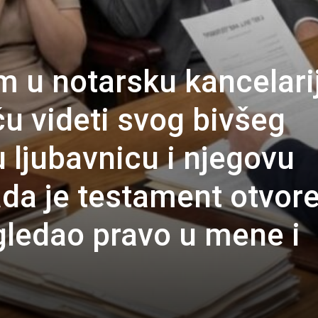
m u notarsku kancelari
ću videti svog bivšeg
 ljubavnicu i njegovu
ada je testament otvore
gledao pravo u mene i