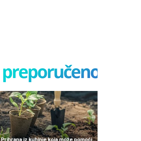
preporučeno
Prihrana iz kuhinje koja može pomoći