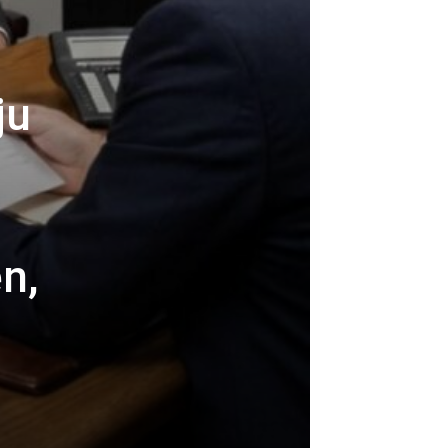
ju
n,