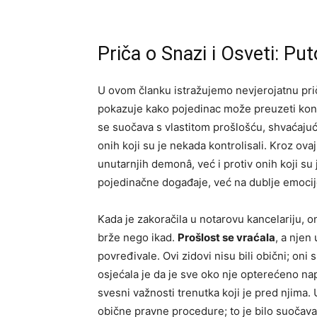
Priča o Snazi i Osveti: Pu
U ovom članku istražujemo nevjerojatnu pr
pokazuje kako pojedinac može preuzeti kont
se suočava s vlastitom prošlošću, shvaćajuć
onih koji su je nekada kontrolisali. Kroz ova
unutarnjih demonâ, već i protiv onih koji su 
pojedinačne događaje, već na dublje emocije
Kada je zakoračila u notarovu kancelariju, on
brže nego ikad.
Prošlost se vraćala
, a njen
povređivale. Ovi zidovi nisu bili obični; oni 
osjećala je da je sve oko nje opterećeno nap
svesni važnosti trenutka koji je pred njima. 
obične pravne procedure; to je bilo suočava