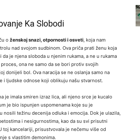
tovanje Ka Slobodi
iču o
ženskoj snazi, otpornosti i osveti
, koja nam
rolu nad svojom sudbinom. Ova priča prati ženu koja
i da je njena sloboda u njenim rukama, a ne u rukama
j proces, ona ne samo da se bori protiv svojih
joj donijeli bol. Ova naracija se ne oslanja samo na
 i ljudske odnose koji oblikuju našu stvarnost.
a je imala smiren izraz lica, ali njeno srce je kucalo
 um je bio ispunjen uspomenama koje su je
su nosili težinu decenija odluka i emocija. Dok je ulazila,
etostima i nesigurnostima, kao da su svi prisutni
U toj kancelariji, prisustvovala je nečemu više od
nje s vlastitim demonima.