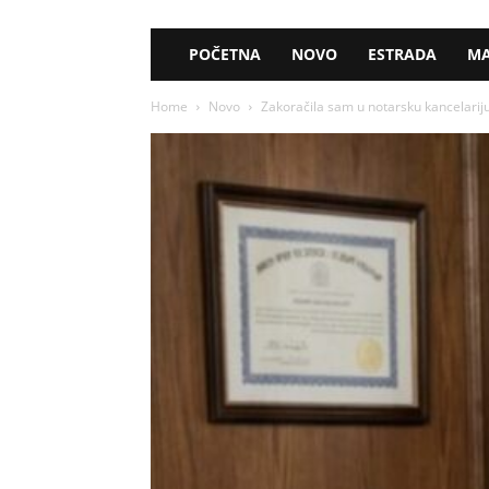
POČETNA
NOVO
ESTRADA
MA
Home
Novo
Zakoračila sam u notarsku kancelariju