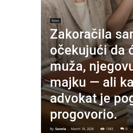
Novo
Zakoračila sa
očekujući da 
muža, njegovu
majku — ali k
advokat je po
progovorio.
By
Sanela
-
March 18, 2026
1343
0