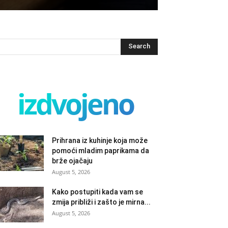
izdvojeno
Prihrana iz kuhinje koja može
pomoći mladim paprikama da
brže ojačaju
August 5, 2026
Kako postupiti kada vam se
zmija približi i zašto je mirna...
August 5, 2026