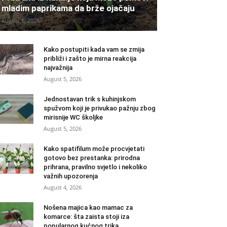
mladim paprikama da brže ojačaju
August 5, 2026
Kako postupiti kada vam se zmija
približi i zašto je mirna reakcija
najvažnija
August 5, 2026
Jednostavan trik s kuhinjskom
spužvom koji je privukao pažnju zbog
mirisnije WC školjke
August 5, 2026
Kako spatifilum može procvjetati
gotovo bez prestanka: prirodna
prihrana, pravilno svjetlo i nekoliko
važnih upozorenja
August 4, 2026
Nošena majica kao mamac za
komarce: šta zaista stoji iza
popularnog kućnog trika