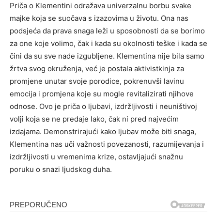
Priča o Klementini odražava univerzalnu borbu svake
majke koja se suočava s izazovima u životu. Ona nas
podsjeća da prava snaga leži u sposobnosti da se borimo
za one koje volimo, čak i kada su okolnosti teške i kada se
čini da su sve nade izgubljene. Klementina nije bila samo
žrtva svog okruženja, već je postala aktivistkinja za
promjene unutar svoje porodice, pokrenuvši lavinu
emocija i promjena koje su mogle revitalizirati njihove
odnose. Ovo je priča o ljubavi, izdržljivosti i neuništivoj
volji koja se ne predaje lako, čak ni pred najvećim
izdajama. Demonstrirajući kako ljubav može biti snaga,
Klementina nas uči važnosti povezanosti, razumijevanja i
izdržljivosti u vremenima krize, ostavljajući snažnu
poruku o snazi ljudskog duha.