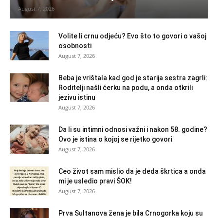
August 7, 2026
Volite li crnu odjeću? Evo što to govori o vašoj
osobnosti
August 7, 2026
Beba je vrištala kad god je starija sestra zagrli:
Roditelji našli ćerku na podu, a onda otkrili
jezivu istinu
August 7, 2026
Da li su intimni odnosi važni i nakon 58. godine?
Ovo je istina o kojoj se rijetko govori
August 7, 2026
Ceo život sam mislio da je deda škrtica a onda
mi je usledio pravi ŠOK!
August 7, 2026
Prva Sultanova žena je bila Crnogorka koju su