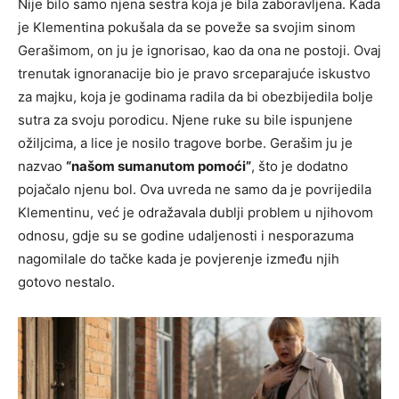
Nije bilo samo njena sestra koja je bila zaboravljena. Kada
je Klementina pokušala da se poveže sa svojim sinom
Gerašimom, on ju je ignorisao, kao da ona ne postoji. Ovaj
trenutak ignoranacije bio je pravo srceparajuće iskustvo
za majku, koja je godinama radila da bi obezbijedila bolje
sutra za svoju porodicu. Njene ruke su bile ispunjene
ožiljcima, a lice je nosilo tragove borbe. Gerašim ju je
nazvao
“našom sumanutom pomoći”
, što je dodatno
pojačalo njenu bol. Ova uvreda ne samo da je povrijedila
Klementinu, već je odražavala dublji problem u njihovom
odnosu, gdje su se godine udaljenosti i nesporazuma
nagomilale do tačke kada je povjerenje između njih
gotovo nestalo.