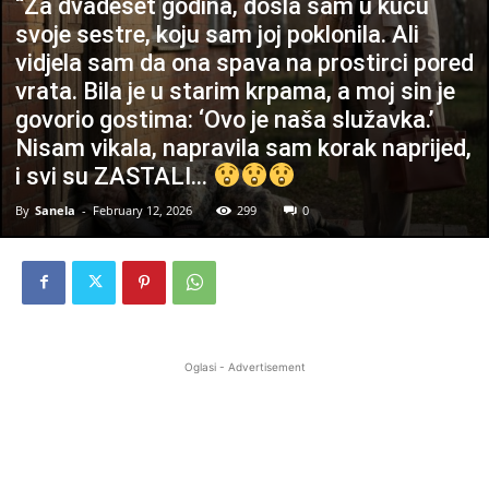
“Za dvadeset godina, došla sam u kuću
svoje sestre, koju sam joj poklonila. Ali
vidjela sam da ona spava na prostirci pored
vrata. Bila je u starim krpama, a moj sin je
govorio gostima: ‘Ovo je naša služavka.’
Nisam vikala, napravila sam korak naprijed,
i svi su ZASTALI…
By
Sanela
-
February 12, 2026
299
0
Oglasi - Advertisement