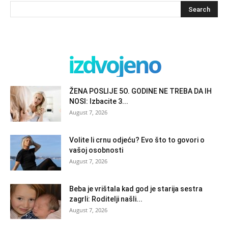
izdvojeno
ŽENA POSLIJE 5O. GODINE NE TREBA DA IH
NOSI: Izbacite 3...
August 7, 2026
Volite li crnu odjeću? Evo što to govori o
vašoj osobnosti
August 7, 2026
Beba je vrištala kad god je starija sestra
zagrli: Roditelji našli...
August 7, 2026