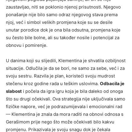
zaustavljao, niti se poklonio njenoj prisutnosti. Njegovo
ponašanje nije bilo samo odraz njegovog stava prema
njoj, već i simbol velikih promjena koje su se desile
unutar porodice dok je ona bila odsutna, promjena koje
su često bile bolne, ali su također nosile i potencijal za
obnovu i pomirenje.
U danima koji su slijedili, Klementina je shvatila ozbiljnost
situacije. Odlučila je da se bori, ne samo za sebe, već i za
svoju sestru. Razvila je plan, koristeći svoju mudrost
stečenu kroz godine rada u teškim uslovima.
Odbacila je
slabost
i počela da igra igru koja je bila daleko od onoga
što su drugi očekivali. Ova strategija nije uključivala samo
fizičke napore, već je podrazumijevala i emocionalni rad
— Klementina je znala da mora raditi na obnovi odnosa s
Gerašimom prije nego što može očekivati bilo kakvu
promjenu. Prikazivala je svoju snagu dok je čekala