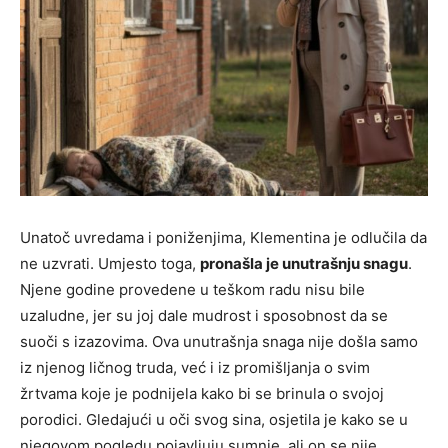
Unatoč uvredama i poniženjima, Klementina je odlučila da
ne uzvrati. Umjesto toga,
pronašla je unutrašnju snagu
.
Njene godine provedene u teškom radu nisu bile
uzaludne, jer su joj dale mudrost i sposobnost da se
suoči s izazovima. Ova unutrašnja snaga nije došla samo
iz njenog ličnog truda, već i iz promišljanja o svim
žrtvama koje je podnijela kako bi se brinula o svojoj
porodici. Gledajući u oči svog sina, osjetila je kako se u
njegovom pogledu pojavljuju sumnje, ali on se nije