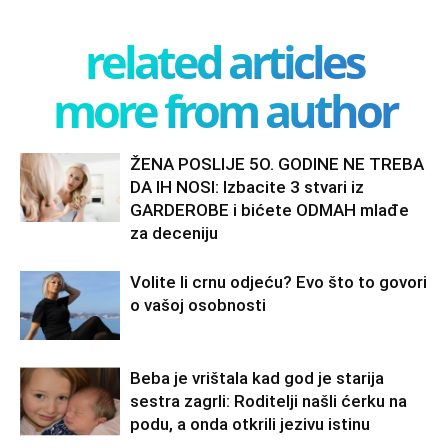
related articles
more from author
ŽENA POSLIJE 5O. GODINE NE TREBA
DA IH NOSI: Izbacite 3 stvari iz
GARDEROBE i bićete ODMAH mlađe
za deceniju
Volite li crnu odjeću? Evo što to govori
o vašoj osobnosti
Beba je vrištala kad god je starija
sestra zagrli: Roditelji našli ćerku na
podu, a onda otkrili jezivu istinu