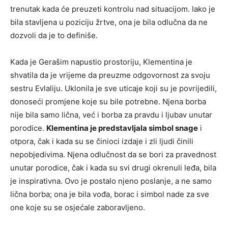
trenutak kada će preuzeti kontrolu nad situacijom. Iako je
bila stavljena u poziciju žrtve, ona je bila odlučna da ne
dozvoli da je to definiše.
Kada je Gerašim napustio prostoriju, Klementina je
shvatila da je vrijeme da preuzme odgovornost za svoju
sestru Evlaliju. Uklonila je sve uticaje koji su je povrijedili,
donoseći promjene koje su bile potrebne. Njena borba
nije bila samo lična, već i borba za pravdu i ljubav unutar
porodice.
Klementina je predstavljala simbol snage
i
otpora, čak i kada su se činioci izdaje i zli ljudi činili
nepobjedivima. Njena odlučnost da se bori za pravednost
unutar porodice, čak i kada su svi drugi okrenuli leđa, bila
je inspirativna. Ovo je postalo njeno poslanje, a ne samo
lična borba; ona je bila vođa, borac i simbol nade za sve
one koje su se osjećale zaboravljeno.