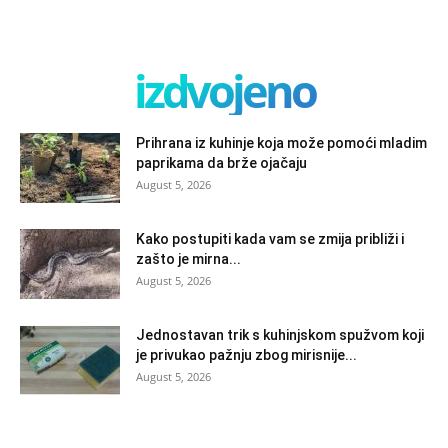
izdvojeno
Prihrana iz kuhinje koja može pomoći mladim
paprikama da brže ojačaju
August 5, 2026
Kako postupiti kada vam se zmija približi i
zašto je mirna...
August 5, 2026
Jednostavan trik s kuhinjskom spužvom koji
je privukao pažnju zbog mirisnije...
August 5, 2026