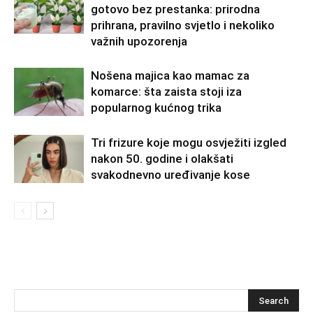
gotovo bez prestanka: prirodna
prihrana, pravilno svjetlo i nekoliko
važnih upozorenja
Nošena majica kao mamac za
komarce: šta zaista stoji iza
popularnog kućnog trika
Tri frizure koje mogu osvježiti izgled
nakon 50. godine i olakšati
svakodnevno uređivanje kose