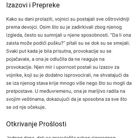
Izazovi i Prepreke
Kako su dani prolazili, vojnici su postajali sve oštrovidniji
prema devojci. Osim što su je zadirkivali zbog njenog
izgleda, često su sumnjali u njene sposobnosti. “Da li ona
zaista može podići pušku?” pitali su se dok su se smejali.
Svaki put kada je bila prisutna, provokacije su se
pojačavale, a ona je odlučila da ne reaguje na
provokacije. Njen mir i upornost postali su izazov za
vojnike, koji su je dodatno isprovocirali, ne shvatajući da
se iza njenog stava krije mnogo više nego što su mogli da
pretpostave. U međuvremenu, ona je marljivo radila na
svojim veštinama, dokazujući da je sposobna za sve što
se od nje očekuje.
Otkrivanje Prošlosti
Jednog dana, dok se presvlačila nakon rigoroznog