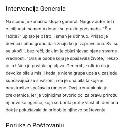
Intervencija Generala
Na scenu je konačno stupio general. Njegov autoritet i
ozbiljnost momenta doneli su prekid podsmeha. “Šta
radite?” upitao je oštro, i smeh je utihnuo. Prišao je
devojci i pitao grupu da li znaju ko je zapravo ona. Svi su
se ukočili, bez reči, dok im je objašnjavao njene stvarne
vrednosti.
“Ona je osoba koja je spašavala živote,” rekao
je, a tišina je postala opipljiva. General je otkrio da je
devojka bila u misiji kada je njena grupa upala u zasjedu,
suočavajući se s vatrom, i da je ona bila ta koja je
neustrašivo spašavala ranjene.
Ovaj trenutak bio je
prekretnica, jer je vojnicima otvorio oči za pravu prirodu
njihove koleginice, koja se borila protiv vlastitih demona
dok je pokušavala da pridobije njihovo poštovanje.
Poruka o Poštovanju