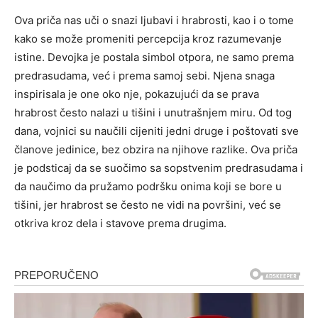
Ova priča nas uči o snazi ljubavi i hrabrosti, kao i o tome
kako se može promeniti percepcija kroz razumevanje
istine. Devojka je postala simbol otpora, ne samo prema
predrasudama, već i prema samoj sebi.
Njena snaga
inspirisala je one oko nje, pokazujući da se prava
hrabrost često nalazi u tišini i unutrašnjem miru. Od tog
dana, vojnici su naučili cijeniti jedni druge i poštovati sve
članove jedinice, bez obzira na njihove razlike.
Ova priča
je podsticaj da se suočimo sa sopstvenim predrasudama i
da naučimo da pružamo podršku onima koji se bore u
tišini, jer hrabrost se često ne vidi na površini, već se
otkriva kroz dela i stavove prema drugima.