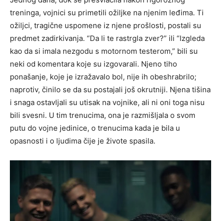
treninga, vojnici su primetili ožiljke na njenim leđima. Ti
ožiljci, tragične uspomene iz njene prošlosti, postali su
predmet zadirkivanja. “Da li te rastrgla zver?” ili “Izgleda
kao da si imala nezgodu s motornom testerom,” bili su
neki od komentara koje su izgovarali.
Njeno tiho
ponašanje, koje je izražavalo bol, nije ih obeshrabrilo;
naprotiv, činilo se da su postajali još okrutniji. Njena tišina
i snaga ostavljali su utisak na vojnike, ali ni oni toga nisu
bili svesni.
U tim trenucima, ona je razmišljala o svom
putu do vojne jedinice, o trenucima kada je bila u
opasnosti i o ljudima čije je živote spasila.