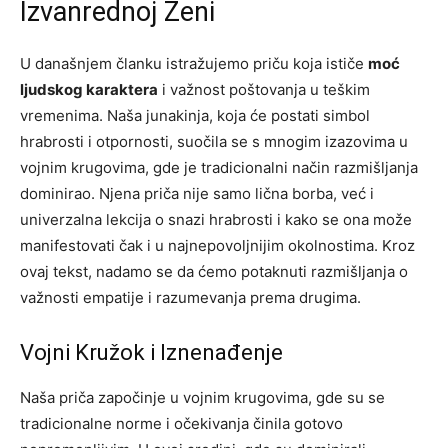
Izvanrednoj Ženi
U današnjem članku istražujemo priču koja ističe
moć
ljudskog karaktera
i važnost poštovanja u teškim
vremenima. Naša junakinja, koja će postati simbol
hrabrosti i otpornosti, suočila se s mnogim izazovima u
vojnim krugovima, gde je tradicionalni način razmišljanja
dominirao. Njena priča nije samo lična borba, već i
univerzalna lekcija o snazi hrabrosti i kako se ona može
manifestovati čak i u najnepovoljnijim okolnostima. Kroz
ovaj tekst, nadamo se da ćemo potaknuti razmišljanja o
važnosti empatije i razumevanja prema drugima.
Vojni Kružok i Iznenađenje
Naša priča započinje u vojnim krugovima, gde su se
tradicionalne norme i očekivanja činila gotovo