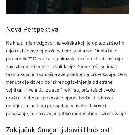
Nova Perspektiva
Na kraju, njen odgovor na vojnika koji je upitao zašto im
nije rekla o svojoj prošlosti bio je snažan: “A šta bi to
promenilo?” Devojka je pokazala da njena hrabrost nije
zavisila od priznanja ili validacije. Njene reči su imale
težinu koja je nadmašila sve prethodne provokacije.
Ovaj
trenutak je doveo do iskrenog izvinjenja od strane
vojnika. “Hvala ti… za sve,” rekli su, priznajući svoju
grešku. Njihova spoznaja o njenoj borbi i hrabrosti
omogućila im je da preispitaju vlastite stavove i
ponašanje, te da razviju dublje međusobno razumevanje.
Zaključak: Snaga Ljubavi i Hrabrosti