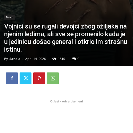
Novo
Vojnici su se rugali devojci zbog ožiljaka na
njenim leđima, ali sve se promenilo kada je
u jedinicu došao general i otkrio im strašnu
istinu.
By
Sanela
-
April 14, 2026
1310
0
Oglasi - Advertisement