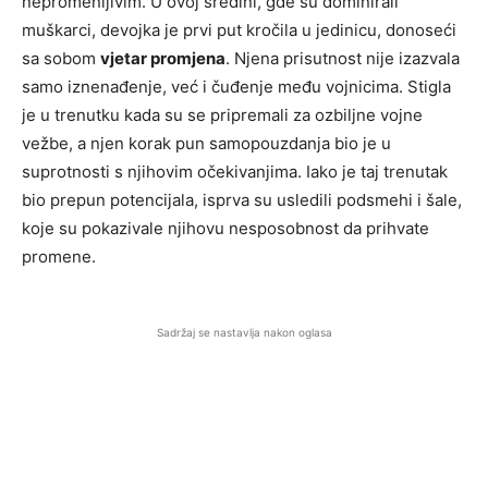
nepromenljivim. U ovoj sredini, gde su dominirali
muškarci, devojka je prvi put kročila u jedinicu, donoseći
sa sobom
vjetar promjena
. Njena prisutnost nije izazvala
samo iznenađenje, već i čuđenje među vojnicima. Stigla
je u trenutku kada su se pripremali za ozbiljne vojne
vežbe, a njen korak pun samopouzdanja bio je u
suprotnosti s njihovim očekivanjima. Iako je taj trenutak
bio prepun potencijala, isprva su usledili podsmehi i šale,
koje su pokazivale njihovu nesposobnost da prihvate
promene.
Sadržaj se nastavlja nakon oglasa