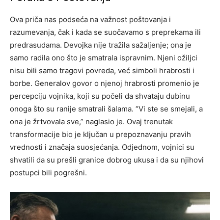
Ova priča nas podseća na važnost poštovanja i
razumevanja, čak i kada se suočavamo s preprekama ili
predrasudama. Devojka nije tražila sažaljenje; ona je
samo radila ono što je smatrala ispravnim. Njeni ožiljci
nisu bili samo tragovi povreda, već simboli hrabrosti i
borbe.
Generalov govor o njenoj hrabrosti promenio je
percepciju vojnika, koji su počeli da shvataju dubinu
onoga što su ranije smatrali šalama. “Vi ste se smejali, a
ona je žrtvovala sve,” naglasio je. Ovaj trenutak
transformacije bio je ključan u prepoznavanju pravih
vrednosti i značaja suosjećanja.
Odjednom, vojnici su
shvatili da su prešli granice dobrog ukusa i da su njihovi
postupci bili pogrešni.