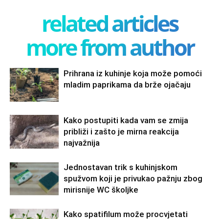
related articles
more from author
Prihrana iz kuhinje koja može pomoći
mladim paprikama da brže ojačaju
Kako postupiti kada vam se zmija
približi i zašto je mirna reakcija
najvažnija
Jednostavan trik s kuhinjskom
spužvom koji je privukao pažnju zbog
mirisnije WC školjke
Kako spatifilum može procvjetati