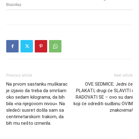
Previous article
Next article
Na prvom sastanku muškarac
OVE SEDMICE: Jedni će
je izjavio da treba da smršam
PLAKATI, drugi će SLAVITI i
oko sedam kilograma, da bih
RADOVATI SE – ovo su dani
bila «na njegovom nivou». Na
koji će odrediti sudbinu OVIM
sledeći susret došla sam sa
znakovima!
centimetarskom trakom, da
bih mu nešto izmerila.