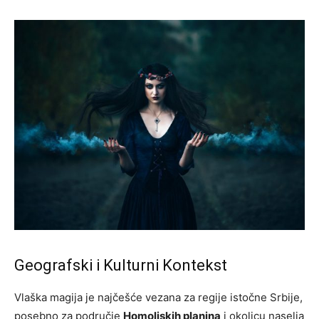
Geografski i Kulturni Kontekst
Vlaška magija je najčešće vezana za regije istočne Srbije,
posebno za područje
Homoljskih planina
i okolicu naselja