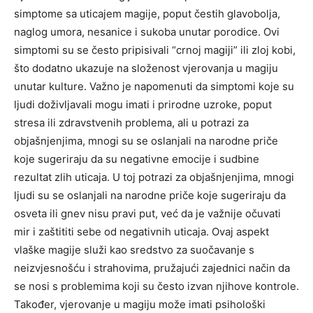
simptome sa uticajem magije, poput čestih glavobolja,
naglog umora, nesanice i sukoba unutar porodice. Ovi
simptomi su se često pripisivali “crnoj magiji” ili zloj kobi,
što dodatno ukazuje na složenost vjerovanja u magiju
unutar kulture.
Važno je napomenuti da simptomi koje su
ljudi doživljavali mogu imati i prirodne uzroke, poput
stresa ili zdravstvenih problema, ali u potrazi za
objašnjenjima, mnogi su se oslanjali na narodne priče
koje sugeriraju da su negativne emocije i sudbine
rezultat zlih uticaja.
U toj potrazi za objašnjenjima, mnogi
ljudi su se oslanjali na narodne priče koje sugeriraju da
osveta ili gnev nisu pravi put, već da je važnije očuvati
mir i zaštititi sebe od negativnih uticaja.
Ovaj aspekt
vlaške magije služi kao sredstvo za suočavanje s
neizvjesnošću i strahovima, pružajući zajednici način da
se nosi s problemima koji su često izvan njihove kontrole.
Također, vjerovanje u magiju može imati psihološki