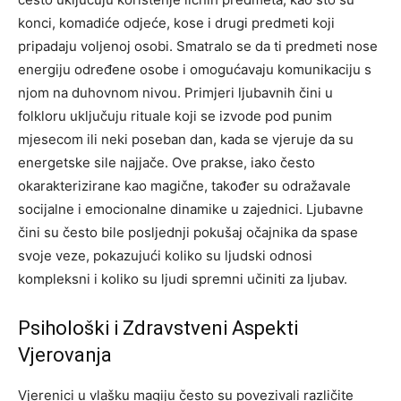
konci, komadiće odjeće, kose i drugi predmeti koji
pripadaju voljenoj osobi.
Smatralo se da ti predmeti nose
energiju određene osobe i omogućavaju komunikaciju s
njom na duhovnom nivou.
Primjeri ljubavnih čini u
folkloru uključuju rituale koji se izvode pod punim
mjesecom ili neki poseban dan, kada se vjeruje da su
energetske sile najjače. Ove prakse, iako često
okarakterizirane kao magične, također su odražavale
socijalne i emocionalne dinamike u zajednici.
Ljubavne
čini su često bile posljednji pokušaj očajnika da spase
svoje veze, pokazujući koliko su ljudski odnosi
kompleksni i koliko su ljudi spremni učiniti za ljubav.
Psihološki i Zdravstveni Aspekti
Vjerovanja
Vjerenici u vlašku magiju često su povezivali različite