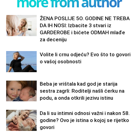
more from author
ŽENA POSLIJE 5O. GODINE NE TREBA
DA IH NOSI: Izbacite 3 stvari iz
GARDEROBE i bićete ODMAH mlađe
za deceniju
Volite li crnu odjeću? Evo što to govori
o vašoj osobnosti
Beba je vrištala kad god je starija
sestra zagrli: Roditelji našli ćerku na
podu, a onda otkrili jezivu istinu
Da li su intimni odnosi važni i nakon 58.
godine? Ovo je istina o kojoj se rijetko
govori