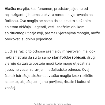
Vlaška magija
, kao fenomen, predstavlja jednu od
najintrigantnijih tema u okviru narodnih vjerovanja na
Balkanu. Ova magija ne samo da se smatra složenim
spletom običaja i legendi, već i snažnim oblikom
spiritualnog uticaja koji, prema uvjerenjima mnogih, može
oblikovati sudbinu pojedinca.
Ljudi se različito odnose prema ovim vjerovanjima; dok
neki smatraju da su to samo
stari folklor i običaji
, drugi
vjeruju da zaista postoje moći koje mogu utjecati na
ljubavne veze, zdravlje i međuljudske odnose. Ovaj
članak istražuje složenost vlaške magije kroz različite
aspekte, uključujući njenu povijest, rituale i kulturni
značaj.
Sadržaj se nastavlja nakon oglasa