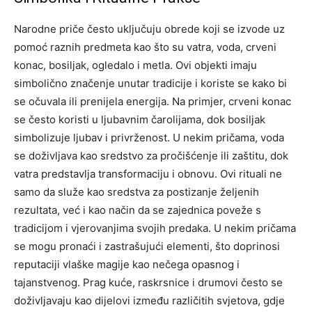
Narodne priče često uključuju obrede koji se izvode uz
pomoć raznih predmeta kao što su vatra, voda, crveni
konac, bosiljak, ogledalo i metla. Ovi objekti imaju
simbolično značenje unutar tradicije i koriste se kako bi
se očuvala ili prenijela energija.
Na primjer, crveni konac
se često koristi u ljubavnim čarolijama, dok bosiljak
simbolizuje ljubav i privrženost. U nekim pričama, voda
se doživljava kao sredstvo za pročišćenje ili zaštitu, dok
vatra predstavlja transformaciju i obnovu.
Ovi rituali ne
samo da služe kao sredstva za postizanje željenih
rezultata, već i kao način da se zajednica poveže s
tradicijom i vjerovanjima svojih predaka.
U nekim pričama
se mogu pronaći i zastrašujući elementi, što doprinosi
reputaciji vlaške magije kao nečega opasnog i
tajanstvenog. Prag kuće, raskrsnice i drumovi često se
doživljavaju kao dijelovi između različitih svjetova, gdje