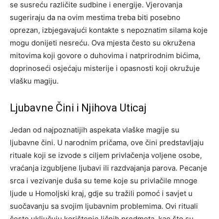
se susreću različite sudbine i energije.
Vjerovanja
sugeriraju da na ovim mestima treba biti posebno
oprezan, izbjegavajući kontakte s nepoznatim silama koje
mogu donijeti nesreću. Ova mjesta često su okružena
mitovima koji govore o duhovima i natprirodnim bićima,
doprinoseći osjećaju misterije i opasnosti koji okružuje
vlašku magiju.
Ljubavne Čini i Njihova Uticaj
Jedan od najpoznatijih aspekata vlaške magije su
ljubavne čini. U narodnim pričama, ove čini predstavljaju
rituale koji se izvode s ciljem privlačenja voljene osobe,
vraćanja izgubljene ljubavi ili razdvajanja parova.
Pecanje
srca i vezivanje duša su teme koje su privlačile mnoge
ljude u Homoljski kraj, gdje su tražili pomoć i savjet u
suočavanju sa svojim ljubavnim problemima. Ovi rituali
često uključuju korištenje ličnih predmeta, kao što su