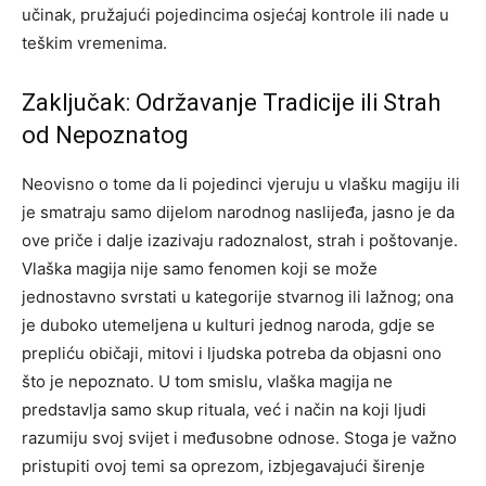
učinak, pružajući pojedincima osjećaj kontrole ili nade u
teškim vremenima.
Zaključak: Održavanje Tradicije ili Strah
od Nepoznatog
Neovisno o tome da li pojedinci vjeruju u vlašku magiju ili
je smatraju samo dijelom narodnog naslijeđa, jasno je da
ove priče i dalje izazivaju radoznalost, strah i poštovanje.
Vlaška magija nije samo fenomen koji se može
jednostavno svrstati u kategorije stvarnog ili lažnog; ona
je duboko utemeljena u kulturi jednog naroda, gdje se
prepliću običaji, mitovi i ljudska potreba da objasni ono
što je nepoznato.
U tom smislu, vlaška magija ne
predstavlja samo skup rituala, već i način na koji ljudi
razumiju svoj svijet i međusobne odnose.
Stoga je važno
pristupiti ovoj temi sa oprezom, izbjegavajući širenje