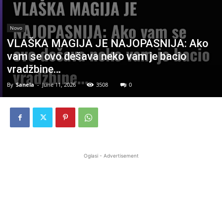
Novo
VLAŠKA MAGIJA JE NAJOPASNIJA: Ako
vam se ovo dešava neko vam je bacio
vradžbine…
By
Sanela
-
June 11, 2026
3508
0
Oglasi - Advertisement