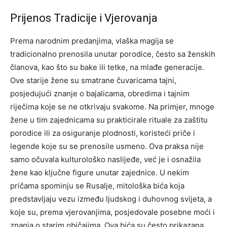
Prijenos Tradicije i Vjerovanja
Prema narodnim predanjima, vlaška magija se
tradicionalno prenosila unutar porodice, često sa ženskih
članova, kao što su bake ili tetke, na mlađe generacije.
Ove starije žene su smatrane čuvaricama tajni,
posjedujući znanje o bajalicama, obredima i tajnim
riječima koje se ne otkrivaju svakome. Na primjer, mnoge
žene u tim zajednicama su prakticirale rituale za zaštitu
porodice ili za osiguranje plodnosti, koristeći priče i
legende koje su se prenosile usmeno. Ova praksa nije
samo očuvala kulturološko naslijeđe, već je i osnažila
žene kao ključne figure unutar zajednice. U nekim
pričama spominju se Rusalje, mitološka bića koja
predstavljaju vezu između ljudskog i duhovnog svijeta, a
koje su, prema vjerovanjima, posjedovale posebne moći i
znanja o starim običajima. Ova bića su često prikazana