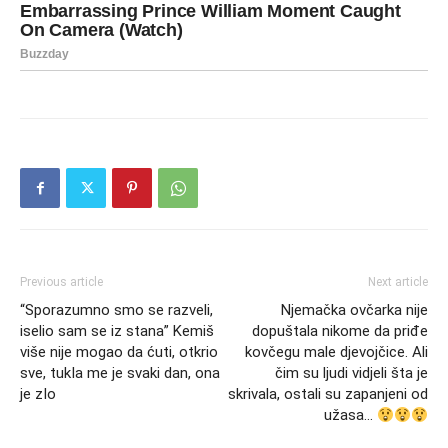
Previous article
Next article
“Sporazumno smo se razveli,
Njemačka ovčarka nije
iselio sam se iz stana” Kemiš
dopuštala nikome da priđe
više nije mogao da ćuti, otkrio
kovčegu male djevojčice. Ali
sve, tukIa me je svaki dan, ona
čim su ljudi vidjeli šta je
je zIo
skrivala, ostali su zapanjeni od
užasa…