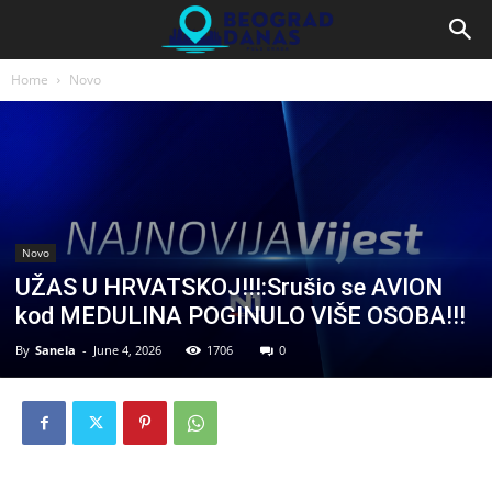
Home
Novo
Novo
UŽAS U HRVATSKOJ!!!:Srušio se AVION
kod MEDULINA POGINULO VIŠE OSOBA!!!
By
Sanela
-
June 4, 2026
1706
0