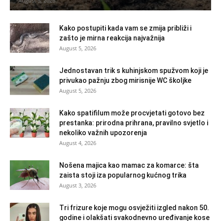
August 5, 2026
Kako postupiti kada vam se zmija približi i
zašto je mirna reakcija najvažnija
August 5, 2026
Jednostavan trik s kuhinjskom spužvom koji je
privukao pažnju zbog mirisnije WC školjke
August 5, 2026
Kako spatifilum može procvjetati gotovo bez
prestanka: prirodna prihrana, pravilno svjetlo i
nekoliko važnih upozorenja
August 4, 2026
Nošena majica kao mamac za komarce: šta
zaista stoji iza popularnog kućnog trika
August 3, 2026
Tri frizure koje mogu osvježiti izgled nakon 50.
godine i olakšati svakodnevno uređivanje kose