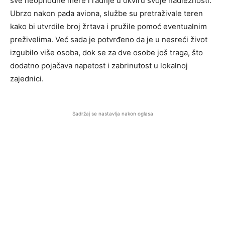
sve neophodne mere i radnje u okviru svoje nadležnosti.
Ubrzo nakon pada aviona, službe su pretraživale teren
kako bi utvrdile broj žrtava i pružile pomoć eventualnim
preživelima. Već sada je potvrđeno da je u nesreći život
izgubilo više osoba, dok se za dve osobe još traga, što
dodatno pojačava napetost i zabrinutost u lokalnoj
zajednici.
Sadržaj se nastavlja nakon oglasa