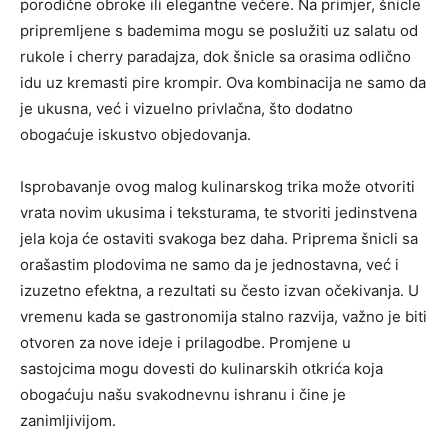
porodične obroke ili elegantne večere. Na primjer, šnicle
pripremljene s bademima mogu se poslužiti uz salatu od
rukole i cherry paradajza, dok šnicle sa orasima odlično
idu uz kremasti pire krompir. Ova kombinacija ne samo da
je ukusna, već i vizuelno privlačna, što dodatno
obogaćuje iskustvo objedovanja.
Isprobavanje ovog malog kulinarskog trika može otvoriti
vrata novim ukusima i teksturama, te stvoriti jedinstvena
jela koja će ostaviti svakoga bez daha. Priprema šnicli sa
orašastim plodovima ne samo da je jednostavna, već i
izuzetno efektna, a rezultati su često izvan očekivanja. U
vremenu kada se gastronomija stalno razvija, važno je biti
otvoren za nove ideje i prilagodbe. Promjene u
sastojcima mogu dovesti do kulinarskih otkrića koja
obogaćuju našu svakodnevnu ishranu i čine je
zanimljivijom.