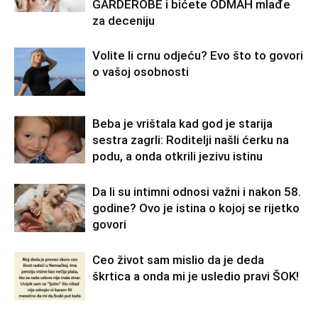
GARDEROBE i bićete ODMAH mlađe
za deceniju
Volite li crnu odjeću? Evo što to govori
o vašoj osobnosti
Beba je vrištala kad god je starija
sestra zagrli: Roditelji našli ćerku na
podu, a onda otkrili jezivu istinu
Da li su intimni odnosi važni i nakon 58.
godine? Ovo je istina o kojoj se rijetko
govori
Ceo život sam mislio da je deda
škrtica a onda mi je usledio pravi ŠOK!