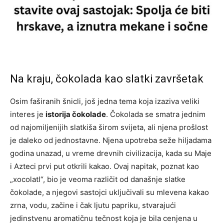
Na kraju, čokolada kao slatki završetak
Osim faširanih šnicli, još jedna tema koja izaziva veliki
interes je
istorija čokolade
. Čokolada se smatra jednim
od najomiljenijih slatkiša širom svijeta, ali njena prošlost
je daleko od jednostavne. Njena upotreba seže hiljadama
godina unazad, u vreme drevnih civilizacija, kada su Maje
i Azteci prvi put otkrili kakao. Ovaj napitak, poznat kao
„xocolatl“, bio je veoma različit od današnje slatke
čokolade, a njegovi sastojci uključivali su mlevena kakao
zrna, vodu, začine i čak ljutu papriku, stvarajući
jedinstvenu aromatičnu tečnost koja je bila cenjena u