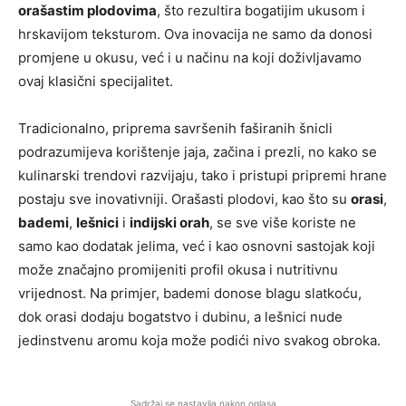
orašastim plodovima
, što rezultira bogatijim ukusom i
hrskavijom teksturom. Ova inovacija ne samo da donosi
promjene u okusu, već i u načinu na koji doživljavamo
ovaj klasični specijalitet.
Tradicionalno, priprema savršenih faširanih šnicli
podrazumijeva korištenje jaja, začina i prezli, no kako se
kulinarski trendovi razvijaju, tako i pristupi pripremi hrane
postaju sve inovativniji. Orašasti plodovi, kao što su
orasi
,
bademi
,
lešnici
i
indijski orah
, se sve više koriste ne
samo kao dodatak jelima, već i kao osnovni sastojak koji
može značajno promijeniti profil okusa i nutritivnu
vrijednost. Na primjer, bademi donose blagu slatkoću,
dok orasi dodaju bogatstvo i dubinu, a lešnici nude
jedinstvenu aromu koja može podići nivo svakog obroka.
Sadržaj se nastavlja nakon oglasa