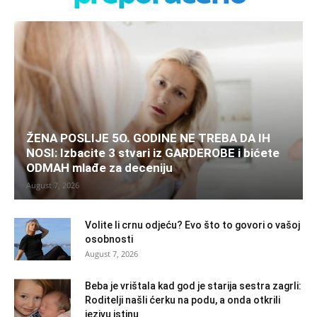
ŽENA POSLIJE 5O. GODINE NE TREBA DA IH
NOSI: Izbacite 3 stvari iz GARDEROBE i bićete
ODMAH mlađe za deceniju
August 7, 2026
Volite li crnu odjeću? Evo što to govori o vašoj
osobnosti
August 7, 2026
Beba je vrištala kad god je starija sestra zagrli:
Roditelji našli ćerku na podu, a onda otkrili
jezivu istinu