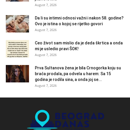
August 7, 2026
Da li su intimni odnosi važni i nakon 58. godine?
Ovo je istina o kojoj se rijetko govori
August 7, 2026
Ceo život sam mislio da je deda škrtica a onda
mi je usledio pravi ŠOK!
August 7, 2026
Prva Sultanova žena je bila Crnogorka koju su
braća prodala, pa odvela u harem: Sa 15
godina je rodila sina, a onda joj se...
August 7, 2026