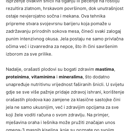
Isprženje ovakvih šnicli na tiganju ili pečenje na roštilju
rezultira zlatnom, hrskavom površinom, dok unutrašnjost
ostaje nevjerojatno sočna i mekana. Ova tehnika
pripreme stvara svojevrsnu barijeru koja pomaže u
zadržavanju prirodnih sokova mesa, čineći svaki zalogaj
punim intenzivnog okusa. Jela postaju ne samo privlačna
očima već i izvanredna za nepce, što ih čini savršenim
izborom za sve prilike.
Nadalje, orašasti plodovi su bogati zdravim
mastima
,
proteinima
,
vitaminima
i
mineralima
, što dodatno
unapređuje nutritivnu vrijednost faširanih šnicli. U svijetu
gdje se sve više pažnje pridaje zdravoj ishrani, korištenje
orašastih plodova kao zamjene za klasične sastojke čini
jela ne samo ukusnijim, već i zdravijim opcijama za sve
koji žele voditi računa o svom zdravlju. Na primjer,
mješavina oraha i lešnika može pružiti značajan unos
omega-3 masnih kiselina, koje su poznate po svojim