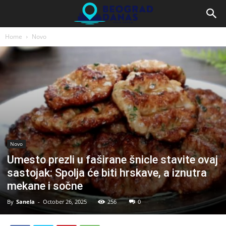
Home
Novo
Novo
Umesto prezli u faširane šnicle stavite ovaj
sastojak: Spolja će biti hrskave, a iznutra
mekane i sočne
By
Sanela
-
October 26, 2025
256
0