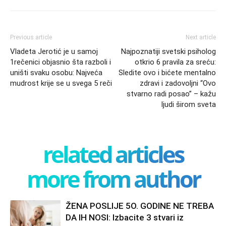
Previous article
Next article
Vladeta Jerotić je u samoj
Najpoznatiji svetski psiholog
1rečenici objasnio šta razboli i
otkrio 6 pravila za sreću:
uništi svaku osobu: Najveća
Sledite ovo i bićete mentalno
mudrost krije se u svega 5 reči
zdravi i zadovoljni “Ovo
stvarno radi posao” – kažu
ljudi širom sveta
related articles
more from author
ŽENA POSLIJE 5O. GODINE NE TREBA
DA IH NOSI: Izbacite 3 stvari iz