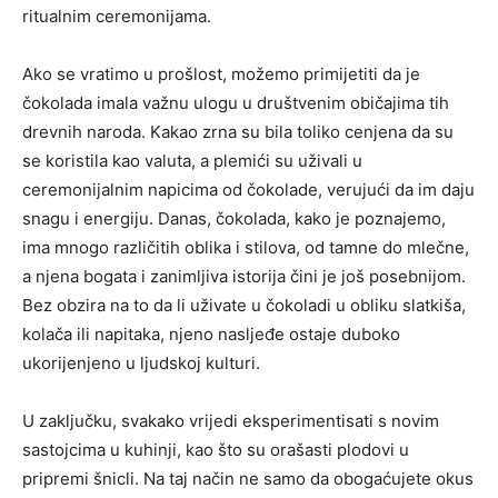
ritualnim ceremonijama.
Ako se vratimo u prošlost, možemo primijetiti da je
čokolada imala važnu ulogu u društvenim običajima tih
drevnih naroda. Kakao zrna su bila toliko cenjena da su
se koristila kao valuta, a plemići su uživali u
ceremonijalnim napicima od čokolade, verujući da im daju
snagu i energiju. Danas, čokolada, kako je poznajemo,
ima mnogo različitih oblika i stilova, od tamne do mlečne,
a njena bogata i zanimljiva istorija čini je još posebnijom.
Bez obzira na to da li uživate u čokoladi u obliku slatkiša,
kolača ili napitaka, njeno nasljeđe ostaje duboko
ukorijenjeno u ljudskoj kulturi.
U zaključku, svakako vrijedi eksperimentisati s novim
sastojcima u kuhinji, kao što su orašasti plodovi u
pripremi šnicli. Na taj način ne samo da obogaćujete okus