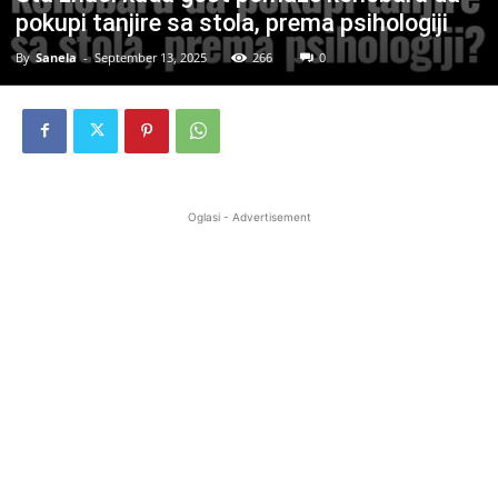
pokupi tanjire sa stola, prema psihologiji
By
Sanela
-
September 13, 2025
266
0
Oglasi - Advertisement