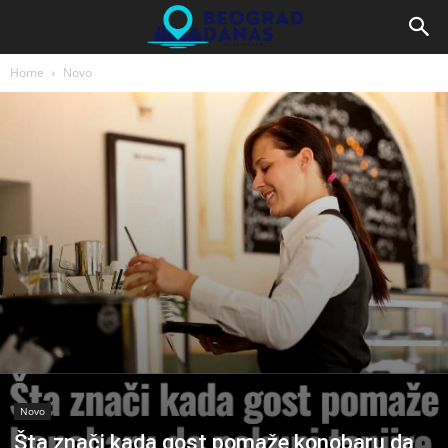
Home
Novo
Novo
Šta znači kada gost pomaže konobaru da