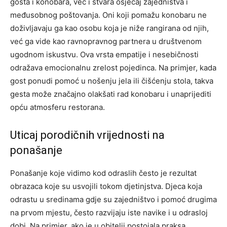
gosta i konobara, već i stvara osjećaj zajedništva i
međusobnog poštovanja. Oni koji pomažu konobaru ne
doživljavaju ga kao osobu koja je niže rangirana od njih,
već ga vide kao ravnopravnog partnera u društvenom
ugodnom iskustvu. Ova vrsta empatije i nesebičnosti
odražava emocionalnu zrelost pojedinca. Na primjer, kada
gost ponudi pomoć u nošenju jela ili čišćenju stola, takva
gesta može značajno olakšati rad konobaru i unaprijediti
opću atmosferu restorana.
Uticaj porodičnih vrijednosti na
ponašanje
Ponašanje koje vidimo kod odraslih često je rezultat
obrazaca koje su usvojili tokom djetinjstva. Djeca koja
odrastu u sredinama gdje su zajedništvo i pomoć drugima
na prvom mjestu, često razvijaju iste navike i u odrasloj
dobi.
Na primjer, ako je u obitelji postojala praksa