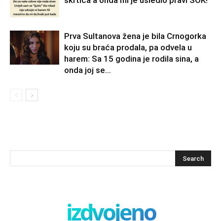
škrtica a onda mi je usledio pravi ŠOK!
Prva Sultanova žena je bila Crnogorka
koju su braća prodala, pa odvela u
harem: Sa 15 godina je rodila sina, a
onda joj se...
izdvojeno