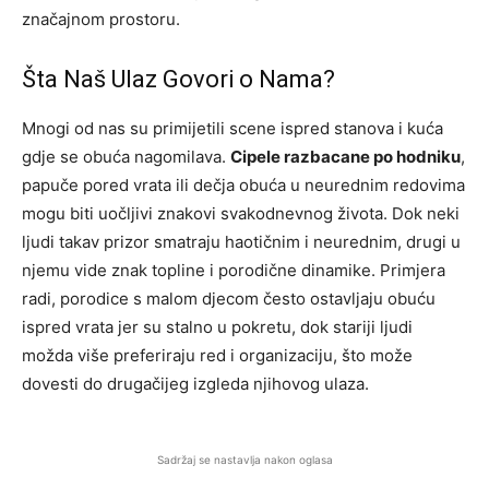
značajnom prostoru.
Šta Naš Ulaz Govori o Nama?
Mnogi od nas su primijetili scene ispred stanova i kuća
gdje se obuća nagomilava.
Cipele razbacane po hodniku
,
papuče pored vrata ili dečja obuća u neurednim redovima
mogu biti uočljivi znakovi svakodnevnog života. Dok neki
ljudi takav prizor smatraju haotičnim i neurednim, drugi u
njemu vide znak topline i porodične dinamike. Primjera
radi, porodice s malom djecom često ostavljaju obuću
ispred vrata jer su stalno u pokretu, dok stariji ljudi
možda više preferiraju red i organizaciju, što može
dovesti do drugačijeg izgleda njihovog ulaza.
Sadržaj se nastavlja nakon oglasa