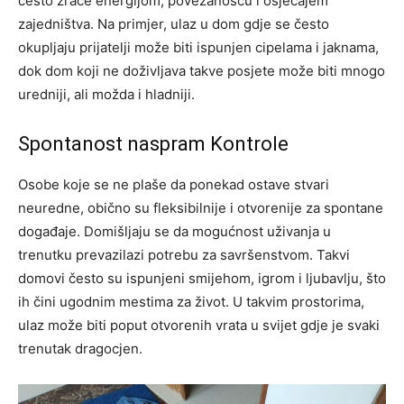
često zrače energijom, povezanošću i osjećajem
zajedništva. Na primjer, ulaz u dom gdje se često
okupljaju prijatelji može biti ispunjen cipelama i jaknama,
dok dom koji ne doživljava takve posjete može biti mnogo
uredniji, ali možda i hladniji.
Spontanost naspram Kontrole
Osobe koje se ne plaše da ponekad ostave stvari
neuredne, obično su fleksibilnije i otvorenije za spontane
događaje. Domišljaju se da mogućnost uživanja u
trenutku prevazilazi potrebu za savršenstvom. Takvi
domovi često su ispunjeni smijehom, igrom i ljubavlju, što
ih čini ugodnim mestima za život. U takvim prostorima,
ulaz može biti poput otvorenih vrata u svijet gdje je svaki
trenutak dragocjen.