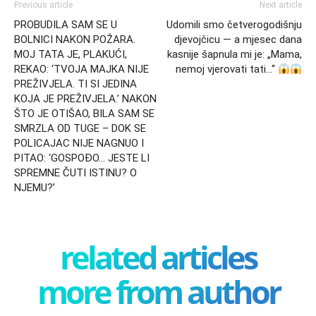
Previous article
Next article
PROBUDILA SAM SE U
Udomili smo četverogodišnju
BOLNICI NAKON POŽARA.
djevojčicu — a mjesec dana
MOJ TATA JE, PLAKUĆI,
kasnije šapnula mi je: „Mama,
REKAO: ‘TVOJA MAJKA NIJE
nemoj vjerovati tati…“
PREŽIVJELA. TI SI JEDINA
KOJA JE PREŽIVJELA.’ NAKON
ŠTO JE OTIŠAO, BILA SAM SE
SMRZLA OD TUGE – DOK SE
POLICAJAC NIJE NAGNUO I
PITAO: ‘GOSPOĐO… JESTE LI
SPREMNE ČUTI ISTINU? O
NJEMU?’
related articles
more from author