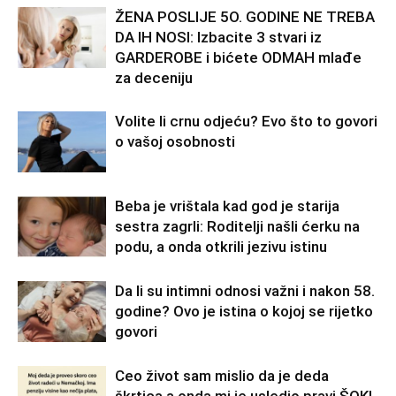
ŽENA POSLIJE 5O. GODINE NE TREBA
DA IH NOSI: Izbacite 3 stvari iz
GARDEROBE i bićete ODMAH mlađe
za deceniju
Volite li crnu odjeću? Evo što to govori
o vašoj osobnosti
Beba je vrištala kad god je starija
sestra zagrli: Roditelji našli ćerku na
podu, a onda otkrili jezivu istinu
Da li su intimni odnosi važni i nakon 58.
godine? Ovo je istina o kojoj se rijetko
govori
Ceo život sam mislio da je deda