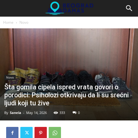
Home
Novo
Novo
Šta gomila cipela ispred vrata govori o
porodici: Psiholozi otkrivaju da li su srećni
ljudi koji tu žive
By
Sanela
-
May 14, 2026
333
0