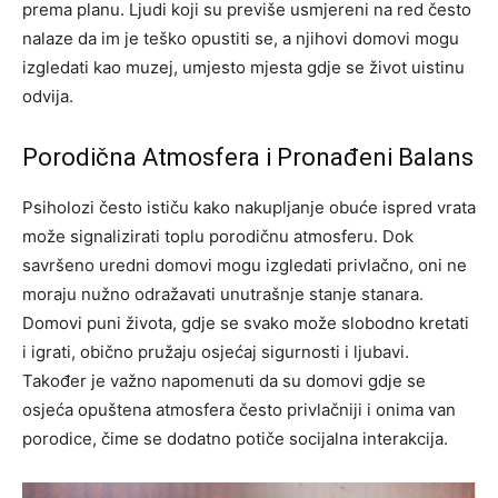
prema planu. Ljudi koji su previše usmjereni na red često
nalaze da im je teško opustiti se, a njihovi domovi mogu
izgledati kao muzej, umjesto mjesta gdje se život uistinu
odvija.
Porodična Atmosfera i Pronađeni Balans
Psiholozi često ističu kako nakupljanje obuće ispred vrata
može signalizirati toplu porodičnu atmosferu. Dok
savršeno uredni domovi mogu izgledati privlačno, oni ne
moraju nužno odražavati unutrašnje stanje stanara.
Domovi puni života, gdje se svako može slobodno kretati
i igrati, obično pružaju osjećaj sigurnosti i ljubavi.
Također je važno napomenuti da su domovi gdje se
osjeća opuštena atmosfera često privlačniji i onima van
porodice, čime se dodatno potiče socijalna interakcija.