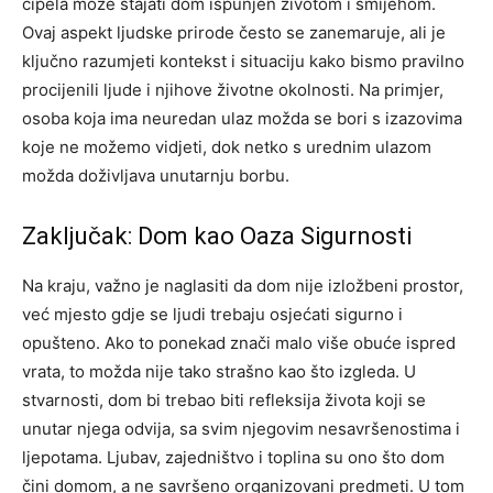
cipela može stajati dom ispunjen životom i smijehom.
Ovaj aspekt ljudske prirode često se zanemaruje, ali je
ključno razumjeti kontekst i situaciju kako bismo pravilno
procijenili ljude i njihove životne okolnosti. Na primjer,
osoba koja ima neuredan ulaz možda se bori s izazovima
koje ne možemo vidjeti, dok netko s urednim ulazom
možda doživljava unutarnju borbu.
Zaključak: Dom kao Oaza Sigurnosti
Na kraju, važno je naglasiti da dom nije izložbeni prostor,
već mjesto gdje se ljudi trebaju osjećati sigurno i
opušteno. Ako to ponekad znači malo više obuće ispred
vrata, to možda nije tako strašno kao što izgleda.
U
stvarnosti, dom bi trebao biti refleksija života koji se
unutar njega odvija, sa svim njegovim nesavršenostima i
ljepotama. Ljubav, zajedništvo i toplina su ono što dom
čini domom, a ne savršeno organizovani predmeti.
U tom