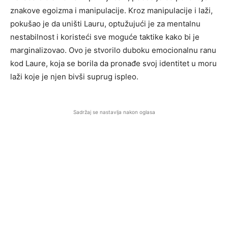
znakove egoizma i manipulacije. Kroz manipulacije i laži,
pokušao je da uništi Lauru, optužujući je za mentalnu
nestabilnost i koristeći sve moguće taktike kako bi je
marginalizovao. Ovo je stvorilo duboku emocionalnu ranu
kod Laure, koja se borila da pronađe svoj identitet u moru
laži koje je njen bivši suprug ispleo.
Sadržaj se nastavlja nakon oglasa