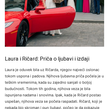
Laura i Ričard: Priča o ljubavi i izdaji
Laura je oduvek bila uz Ričarda, njegov najveći oslonac
tokom uspona i padova. Njihova ljubavna priča počela je u
teškim vremenima, kada su zajedno sanjali o boljoj
budućnosti. Tokom tih godina, njihova veza je bila
ispunjena nadama i snovima. Ipak, kada je Ričard postao
uspešan, njihova veza se počela raspadati. Ričard, koji je
nekada bio skroman i pun ljubavi, počeo je da pokazuje