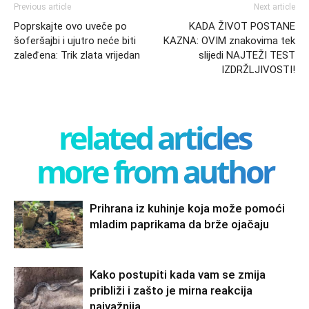
Previous article
Next article
Poprskajte ovo uveče po
KADA ŽIVOT POSTANE
šoferšajbi i ujutro neće biti
KAZNA: OVIM znakovima tek
zaleđena: Trik zlata vrijedan
slijedi NAJTEŽI TEST
IZDRŽLJIVOSTI!
related articles
more from author
Prihrana iz kuhinje koja može pomoći
mladim paprikama da brže ojačaju
Kako postupiti kada vam se zmija
približi i zašto je mirna reakcija
najvažnija