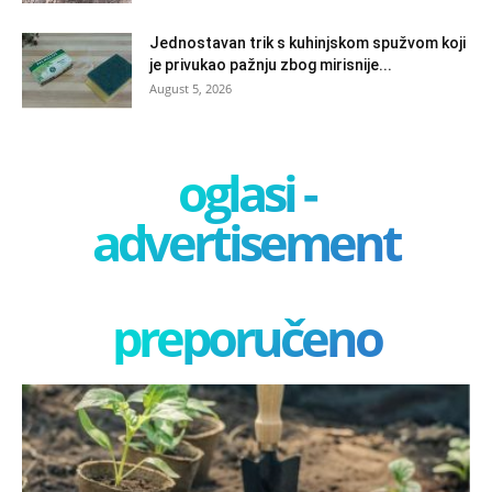
Jednostavan trik s kuhinjskom spužvom koji
je privukao pažnju zbog mirisnije...
August 5, 2026
oglasi -
advertisement
preporučeno