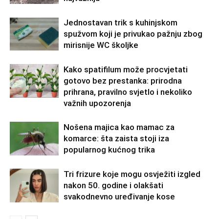
Jednostavan trik s kuhinjskom
spužvom koji je privukao pažnju zbog
mirisnije WC školjke
Kako spatifilum može procvjetati
gotovo bez prestanka: prirodna
prihrana, pravilno svjetlo i nekoliko
važnih upozorenja
Nošena majica kao mamac za
komarce: šta zaista stoji iza
popularnog kućnog trika
Tri frizure koje mogu osvježiti izgled
nakon 50. godine i olakšati
svakodnevno uređivanje kose