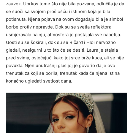
zauvek. Uprkos tome što nije bila pozvana, odlučila je da
se suoči sa svojom prošlošću i istinom koja je bila
potisnuta. Njena pojava na ovom događaju bila je simbol
borbe protiv nepravde. Dok su se svetla reflektora
usmjeravala na nju, atmosfera je postajala sve napetija.
Gosti su se šokirali, dok su se Ričard i Hloi nervozno
gledali, nesigurni u to što će se desiti. Laura je stajala
pred svima, osjećajući kako joj srce brže kuca, ali se nije
povukla. Njen unutrašnji glas joj je govorio da je ovo
trenutak za koji se borila, trenutak kada će njena istina
konačno ugledati svetlost dana.