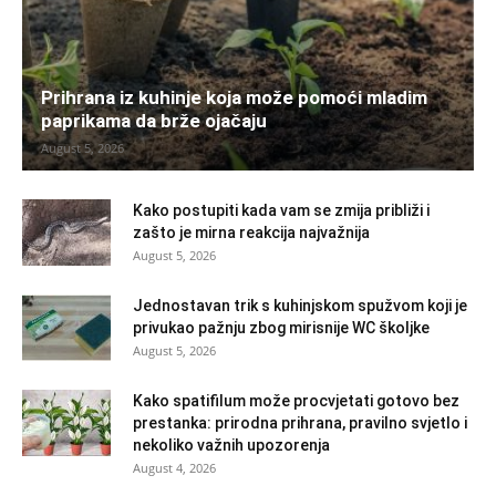
Prihrana iz kuhinje koja može pomoći mladim
paprikama da brže ojačaju
August 5, 2026
Kako postupiti kada vam se zmija približi i
zašto je mirna reakcija najvažnija
August 5, 2026
Jednostavan trik s kuhinjskom spužvom koji je
privukao pažnju zbog mirisnije WC školjke
August 5, 2026
Kako spatifilum može procvjetati gotovo bez
prestanka: prirodna prihrana, pravilno svjetlo i
nekoliko važnih upozorenja
August 4, 2026