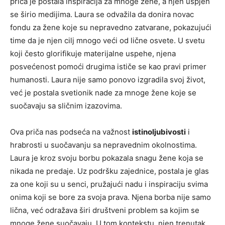
priča je postala inspiracija za mnoge žene, a njen uspjeh
se širio medijima. Laura se odvažila da donira novac
fondu za žene koje su nepravedno zatvarane, pokazujući
time da je njen cilj mnogo veći od lične osvete.
U svetu
koji često glorifikuje materijalne uspehe, njena
posvećenost pomoći drugima ističe se kao pravi primer
humanosti. Laura nije samo ponovo izgradila svoj život,
već je postala svetionik nade za mnoge žene koje se
suočavaju sa sličnim izazovima.
Ova priča nas podseća na važnost
istinoljubivosti
i
hrabrosti u suočavanju sa nepravednim okolnostima.
Laura je kroz svoju borbu pokazala snagu žene koja se
nikada ne predaje. Uz podršku zajednice, postala je glas
za one koji su u senci, pružajući nadu i inspiraciju svima
onima koji se bore za svoja prava. Njena borba nije samo
lična, već odražava širi društveni problem sa kojim se
mnoge žene suočavaju. U tom kontekstu, njen trenutak