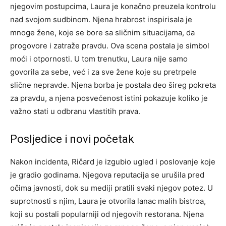
njegovim postupcima, Laura je konačno preuzela kontrolu
nad svojom sudbinom. Njena hrabrost inspirisala je
mnoge žene, koje se bore sa sličnim situacijama, da
progovore i zatraže pravdu. Ova scena postala je simbol
moći i otpornosti.
U tom trenutku, Laura nije samo
govorila za sebe, već i za sve žene koje su pretrpele
slične nepravde. Njena borba je postala deo šireg pokreta
za pravdu, a njena posvećenost istini pokazuje koliko je
važno stati u odbranu vlastitih prava.
Posljedice i novi početak
Nakon incidenta, Ričard je izgubio ugled i poslovanje koje
je gradio godinama. Njegova reputacija se urušila pred
očima javnosti, dok su mediji pratili svaki njegov potez. U
suprotnosti s njim, Laura je otvorila lanac malih bistroa,
koji su postali popularniji od njegovih restorana.
Njena