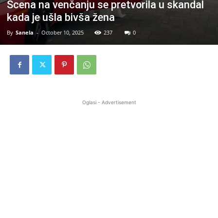
Scena na venčanju se pretvorila u skandal
kada je ušla bivša žena
By
Sanela
-
October 10, 2025
237
0
Oglasi - Advertisement