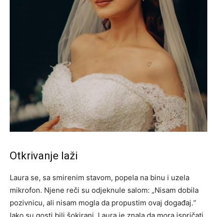
Otkrivanje laži
Laura se, sa smirenim stavom, popela na binu i uzela
mikrofon. Njene reči su odjeknule salom: „Nisam dobila
pozivnicu, ali nisam mogla da propustim ovaj događaj.“
Iako su gosti bili šokirani, Laura je znala da mora ispričati