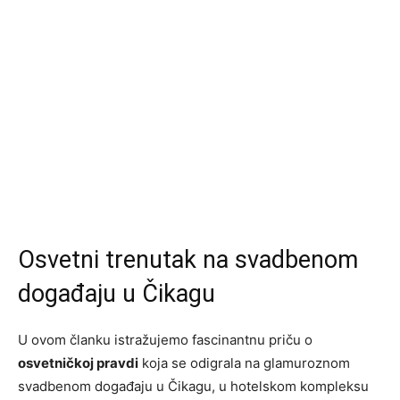
Osvetni trenutak na svadbenom
događaju u Čikagu
U ovom članku istražujemo fascinantnu priču o
osvetničkoj pravdi
koja se odigrala na glamuroznom
svadbenom događaju u Čikagu, u hotelskom kompleksu