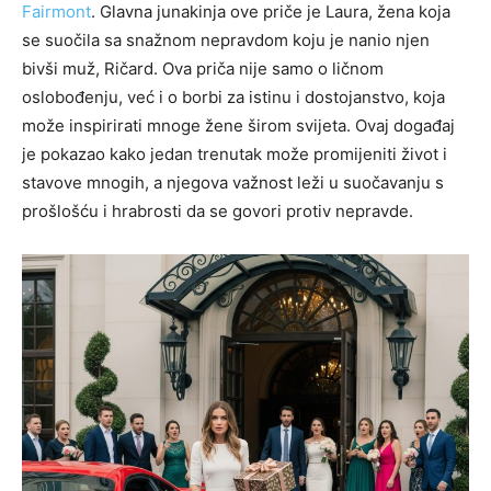
Fairmont
. Glavna junakinja ove priče je Laura, žena koja
se suočila sa snažnom nepravdom koju je nanio njen
bivši muž, Ričard. Ova priča nije samo o ličnom
oslobođenju, već i o borbi za istinu i dostojanstvo, koja
može inspirirati mnoge žene širom svijeta. Ovaj događaj
je pokazao kako jedan trenutak može promijeniti život i
stavove mnogih, a njegova važnost leži u suočavanju s
prošlošću i hrabrosti da se govori protiv nepravde.