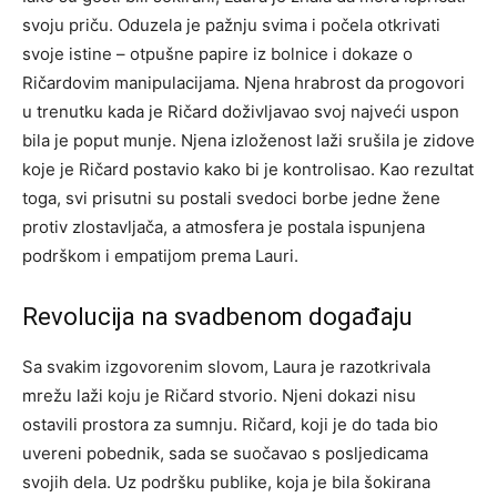
svoju priču.
Oduzela je pažnju svima i počela otkrivati
svoje istine – otpušne papire iz bolnice i dokaze o
Ričardovim manipulacijama. Njena hrabrost da progovori
u trenutku kada je Ričard doživljavao svoj najveći uspon
bila je poput munje. Njena izloženost laži srušila je zidove
koje je Ričard postavio kako bi je kontrolisao.
Kao rezultat
toga, svi prisutni su postali svedoci borbe jedne žene
protiv zlostavljača, a atmosfera je postala ispunjena
podrškom i empatijom prema Lauri.
Revolucija na svadbenom događaju
Sa svakim izgovorenim slovom, Laura je razotkrivala
mrežu laži koju je Ričard stvorio. Njeni dokazi nisu
ostavili prostora za sumnju. Ričard, koji je do tada bio
uvereni pobednik, sada se suočavao s posljedicama
svojih dela.
Uz podršku publike, koja je bila šokirana