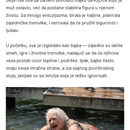
želja nije bila da zameni biološku majku devojčice koju je
muž ostavio, već da postane stabilna figura u njenom
životu. Sa mnogo entuzijazma, birala je haljine, planirala
zajedničke trenutke, i verovala da će pružiti sigurnost i
ljubav.
U početku, sve je izgledalo kao bajka — zajedno su delile
smeh, igre i životne trenutke, nadajući se da će njihova
veza postati izvor topline i podrške. Ipak, bajke često
imaju svoje mračne strane, a iza sjajnog površinskog
sloja, javljale su se tenzije koje je teško ignorisati.