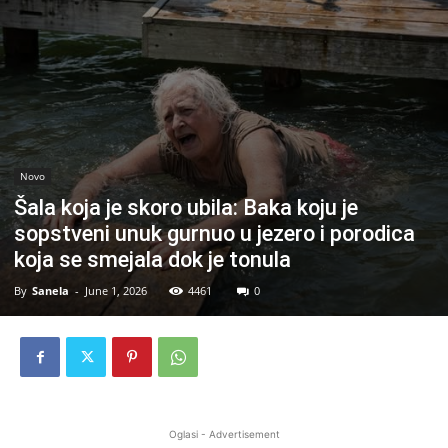
Novo
Šala koja je skoro ubila: Baka koju je
sopstveni unuk gurnuo u jezero i porodica
koja se smejala dok je tonula
By
Sanela
-
June 1, 2026
4461
0
Oglasi - Advertisement