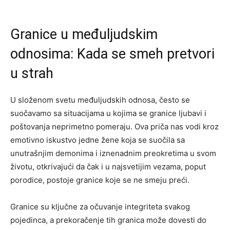
Granice u međuljudskim
odnosima: Kada se smeh pretvori
u strah
U složenom svetu međuljudskih odnosa, često se
suočavamo sa situacijama u kojima se granice ljubavi i
poštovanja neprimetno pomeraju. Ova priča nas vodi kroz
emotivno iskustvo jedne žene koja se suočila sa
unutrašnjim demonima i iznenadnim preokretima u svom
životu, otkrivajući da čak i u najsvetijim vezama, poput
porodice, postoje granice koje se ne smeju preći.
Granice su ključne za očuvanje integriteta svakog
pojedinca, a prekoračenje tih granica može dovesti do