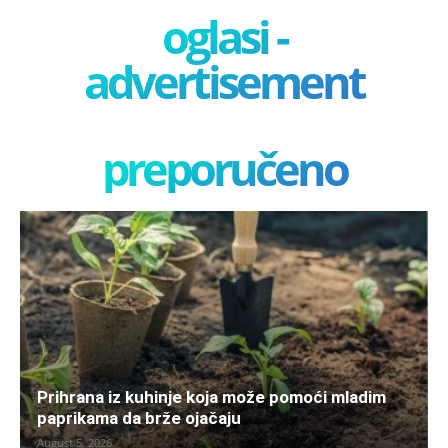
oglasi -
advertisement
preporučeno
Prihrana iz kuhinje koja može pomoći mladim
paprikama da brže ojačaju
August 5, 2026