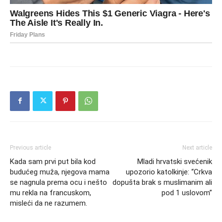
Previous article
Next article
Kada sam prvi put bila kod
Mladi hrvatski svećenik
budućeg muža, njegova mama
upozorio katolkinje: “Crkva
se nagnula prema ocu i nešto
dopušta brak s muslimanim ali
mu rekla na francuskom,
pod 1 uslovom”
misleći da ne razumem.