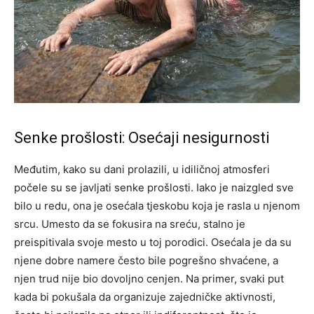
Senke prošlosti: Osećaji nesigurnosti
Međutim, kako su dani prolazili, u idiličnoj atmosferi
počele su se javljati senke prošlosti. Iako je naizgled sve
bilo u redu, ona je osećala tjeskobu koja je rasla u njenom
srcu. Umesto da se fokusira na sreću, stalno je
preispitivala svoje mesto u toj porodici. Osećala je da su
njene dobre namere često bile pogrešno shvaćene, a
njen trud nije bio dovoljno cenjen. Na primer, svaki put
kada bi pokušala da organizuje zajedničke aktivnosti,