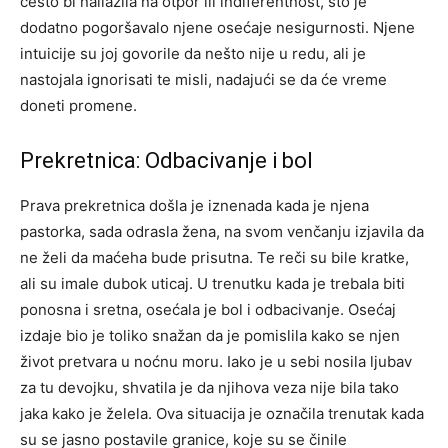
često bi nailazila na otpor ili indiferentnost, što je
dodatno pogoršavalo njene osećaje nesigurnosti. Njene
intuicije su joj govorile da nešto nije u redu, ali je
nastojala ignorisati te misli, nadajući se da će vreme
doneti promene.
Prekretnica: Odbacivanje i bol
Prava prekretnica došla je iznenada kada je njena
pastorka, sada odrasla žena, na svom venčanju izjavila da
ne želi da maćeha bude prisutna. Te reči su bile kratke,
ali su imale dubok uticaj. U trenutku kada je trebala biti
ponosna i sretna, osećala je bol i odbacivanje.
Osećaj
izdaje bio je toliko snažan da je pomislila kako se njen
život pretvara u noćnu moru. Iako je u sebi nosila ljubav
za tu devojku, shvatila je da njihova veza nije bila tako
jaka kako je želela.
Ova situacija je označila trenutak kada
su se jasno postavile granice, koje su se činile