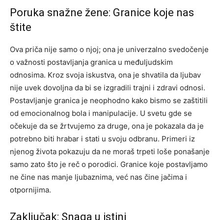
Poruka snažne žene: Granice koje nas
štite
Ova priča nije samo o njoj; ona je univerzalno svedočenje
o važnosti postavljanja granica u međuljudskim
odnosima. Kroz svoja iskustva, ona je shvatila da ljubav
nije uvek dovoljna da bi se izgradili trajni i zdravi odnosi.
Postavljanje granica je neophodno kako bismo se zaštitili
od emocionalnog bola i manipulacije.
U svetu gde se
očekuje da se žrtvujemo za druge, ona je pokazala da je
potrebno biti hrabar i stati u svoju odbranu. Primeri iz
njenog života pokazuju da ne moraš trpeti loše ponašanje
samo zato što je reč o porodici.
Granice koje postavljamo
ne čine nas manje ljubaznima, već nas čine jačima i
otpornijima.
Zaključak: Snaga u istini