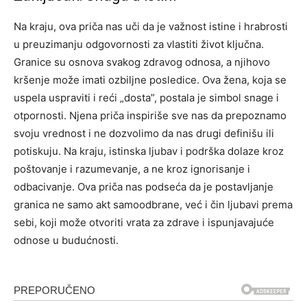
Na kraju, ova priča nas uči da je važnost istine i hrabrosti
u preuzimanju odgovornosti za vlastiti život ključna.
Granice su osnova svakog zdravog odnosa, a njihovo
kršenje može imati ozbiljne posledice. Ova žena, koja se
uspela uspraviti i reći „dosta”, postala je simbol snage i
otpornosti.
Njena priča inspiriše sve nas da prepoznamo
svoju vrednost i ne dozvolimo da nas drugi definišu ili
potiskuju. Na kraju, istinska ljubav i podrška dolaze kroz
poštovanje i razumevanje, a ne kroz ignorisanje i
odbacivanje.
Ova priča nas podseća da je postavljanje
granica ne samo akt samoodbrane, već i čin ljubavi prema
sebi, koji može otvoriti vrata za zdrave i ispunjavajuće
odnose u budućnosti.