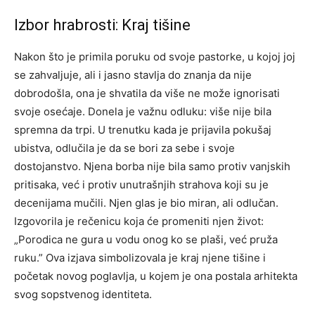
Izbor hrabrosti: Kraj tišine
Nakon što je primila poruku od svoje pastorke, u kojoj joj
se zahvaljuje, ali i jasno stavlja do znanja da nije
dobrodošla, ona je shvatila da više ne može ignorisati
svoje osećaje. Donela je važnu odluku: više nije bila
spremna da trpi.
U trenutku kada je prijavila pokušaj
ubistva, odlučila je da se bori za sebe i svoje
dostojanstvo. Njena borba nije bila samo protiv vanjskih
pritisaka, već i protiv unutrašnjih strahova koji su je
decenijama mučili. Njen glas je bio miran, ali odlučan.
Izgovorila je rečenicu koja će promeniti njen život:
„Porodica ne gura u vodu onog ko se plaši, već pruža
ruku.” Ova izjava simbolizovala je kraj njene tišine i
početak novog poglavlja, u kojem je ona postala arhitekta
svog sopstvenog identiteta.