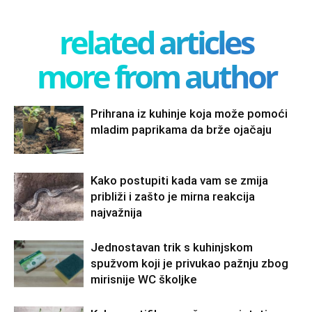
related articles
more from author
Prihrana iz kuhinje koja može pomoći
mladim paprikama da brže ojačaju
Kako postupiti kada vam se zmija
približi i zašto je mirna reakcija
najvažnija
Jednostavan trik s kuhinjskom
spužvom koji je privukao pažnju zbog
mirisnije WC školjke