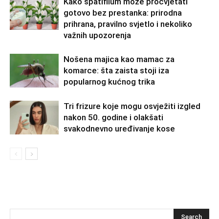
Kako spatifilum može procvjetati
gotovo bez prestanka: prirodna
prihrana, pravilno svjetlo i nekoliko
važnih upozorenja
Nošena majica kao mamac za
komarce: šta zaista stoji iza
popularnog kućnog trika
Tri frizure koje mogu osvježiti izgled
nakon 50. godine i olakšati
svakodnevno uređivanje kose