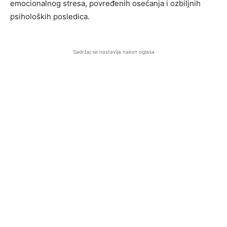
emocionalnog stresa, povređenih osećanja i ozbiljnih
psiholoških posledica.
Sadržaj se nastavlja nakon oglasa