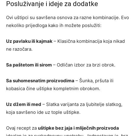
Posluživanje i ideje za dodatke
Ovi uštipci su savršena osnova za razne kombinacije. Evo
nekoliko prijedloga kako ih možete poslužiti:
Uz pavlaku ili kajmak
– Klasična kombinacija koja nikad
ne razočara.
Sa paštetom ili sirom
– Odličan izbor za brzi obrok.
Sa suhomesnatim proizvodima
– Šunka, pršuta ili
kobasica čine uštipke kompletnim obrokom.
Uz džem ili med
– Slatka varijanta za ljubitelje slatkog,
koja savršeno ide uz tople uštipke.
Ovaj recept za
uštipke bez jaja i mliječnih proizvoda
idealan je za svakodnevnu upotrebu.
Jednostavan je, brz