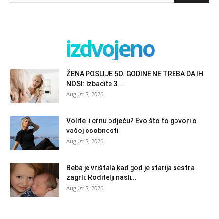
izdvojeno
ŽENA POSLIJE 5O. GODINE NE TREBA DA IH
NOSI: Izbacite 3...
August 7, 2026
Volite li crnu odjeću? Evo što to govori o
vašoj osobnosti
August 7, 2026
Beba je vrištala kad god je starija sestra
zagrli: Roditelji našli...
August 7, 2026