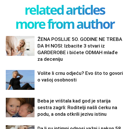
related articles
more from author
ŽENA POSLIJE 5O. GODINE NE TREBA
DA IH NOSI: Izbacite 3 stvari iz
GARDEROBE i bićete ODMAH mlađe
za deceniju
Volite li crnu odjeću? Evo što to govori
o vašoj osobnosti
Beba je vrištala kad god je starija
sestra zagrli: Roditelji našli ćerku na
podu, a onda otkrili jezivu istinu
Da li su intimni odnosi važni i nakon 58.