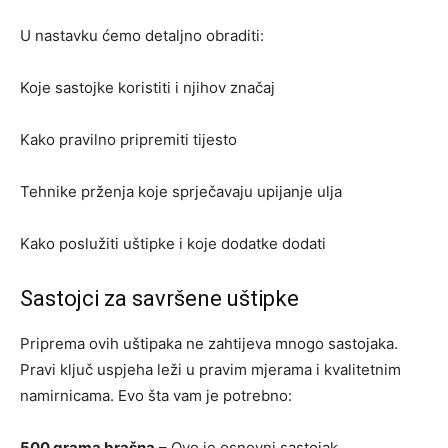
U nastavku ćemo detaljno obraditi:
Koje sastojke koristiti i njihov značaj
Kako pravilno pripremiti tijesto
Tehnike prženja koje sprječavaju upijanje ulja
Kako poslužiti uštipke i koje dodatke dodati
Sastojci za savršene uštipke
Priprema ovih uštipaka ne zahtijeva mnogo sastojaka.
Pravi ključ uspjeha leži u pravim mjerama i kvalitetnim
namirnicama. Evo šta vam je potrebno:
500 grama brašna
– Ovo je osnovni sastojak.