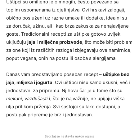
Uštipci su omiljeno jelo mnogih, često povezano sa
toplim uspomenama iz djetinjstva. Ovi hrskavi zalogaji,
obično posluženi uz razne umake ili dodatke, idealni su
za doručak, užinu, ali i kao brza zakuska za nenajavljene
goste. Tradicionalni recepti za uštipke gotovo uvijek
uključuju
jaja
i
mliječne proizvode
, što može biti problem
za one koji iz različitih razloga izbjegavaju ove namirnice,
poput vegana, onih na postu ili osoba s alergijama.
Danas vam predstavljamo poseban recept –
uštipke bez
jaja, mlijeka i jogurta
. Ovi uštipci nisu samo ukusni, već i
jednostavni za pripremu. Njihova čar je u tome što su
mekani
,
vazdušasti
i, što je najvažnije, ne upijaju viška
ulja prilikom prženja. Svi sastojci su lako dostupni, a
postupak pripreme je brz i jednostavan.
Sadržaj se nastavlja nakon oglasa