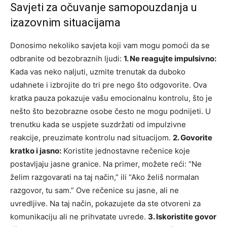
Savjeti za očuvanje samopouzdanja u
izazovnim situacijama
Donosimo nekoliko savjeta koji vam mogu pomoći da se
odbranite od bezobraznih ljudi:
1. Ne reagujte impulsivno:
Kada vas neko naljuti, uzmite trenutak da duboko
udahnete i izbrojite do tri pre nego što odgovorite. Ova
kratka pauza pokazuje vašu emocionalnu kontrolu, što je
nešto što bezobrazne osobe često ne mogu podnijeti. U
trenutku kada se uspjete suzdržati od impulzivne
reakcije, preuzimate kontrolu nad situacijom.
2. Govorite
kratko i jasno:
Koristite jednostavne rečenice koje
postavljaju jasne granice. Na primer, možete reći: “Ne
želim razgovarati na taj način,” ili “Ako želiš normalan
razgovor, tu sam.” Ove rečenice su jasne, ali ne
uvredljive. Na taj način, pokazujete da ste otvoreni za
komunikaciju ali ne prihvatate uvrede.
3. Iskoristite govor