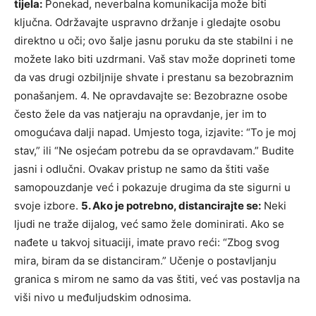
tijela:
Ponekad, neverbalna komunikacija može biti
ključna. Održavajte uspravno držanje i gledajte osobu
direktno u oči; ovo šalje jasnu poruku da ste stabilni i ne
možete lako biti uzdrmani. Vaš stav može doprineti tome
da vas drugi ozbiljnije shvate i prestanu sa bezobraznim
ponašanjem. 4. Ne opravdavajte se: Bezobrazne osobe
često žele da vas natjeraju na opravdanje, jer im to
omogućava dalji napad. Umjesto toga, izjavite: “To je moj
stav,” ili “Ne osjećam potrebu da se opravdavam.” Budite
jasni i odlučni. Ovakav pristup ne samo da štiti vaše
samopouzdanje već i pokazuje drugima da ste sigurni u
svoje izbore.
5. Ako je potrebno, distancirajte se:
Neki
ljudi ne traže dijalog, već samo žele dominirati. Ako se
nađete u takvoj situaciji, imate pravo reći: “Zbog svog
mira, biram da se distanciram.” Učenje o postavljanju
granica s mirom ne samo da vas štiti, već vas postavlja na
viši nivo u međuljudskim odnosima.