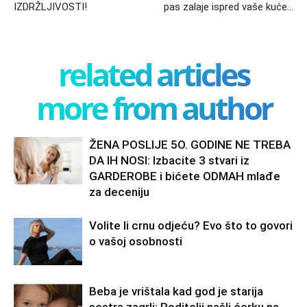
IZDRŽLJIVOSTI!
pas zalaje ispred vaše kuće…
related articles
more from author
ŽENA POSLIJE 5O. GODINE NE TREBA
DA IH NOSI: Izbacite 3 stvari iz
GARDEROBE i bićete ODMAH mlađe
za deceniju
Volite li crnu odjeću? Evo što to govori
o vašoj osobnosti
Beba je vrištala kad god je starija
sestra zagrli: Roditelji našli ćerku na