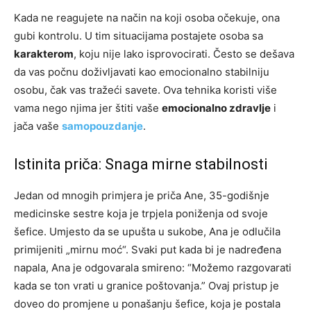
Kada ne reagujete na način na koji osoba očekuje, ona
gubi kontrolu. U tim situacijama postajete osoba sa
karakterom
, koju nije lako isprovocirati. Često se dešava
da vas počnu doživljavati kao emocionalno stabilniju
osobu, čak vas tražeći savete. Ova tehnika koristi više
vama nego njima jer štiti vaše
emocionalno zdravlje
i
jača vaše
samopouzdanje
.
Istinita priča: Snaga mirne stabilnosti
Jedan od mnogih primjera je priča Ane, 35-godišnje
medicinske sestre koja je trpjela poniženja od svoje
šefice. Umjesto da se upušta u sukobe, Ana je odlučila
primijeniti „mirnu moć“.
Svaki put kada bi je nadređena
napala, Ana je odgovarala smireno: “Možemo razgovarati
kada se ton vrati u granice poštovanja.” Ovaj pristup je
doveo do promjene u ponašanju šefice, koja je postala