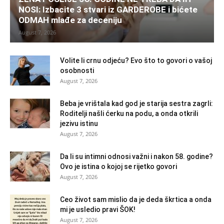
NOSI: Izbacite 3 stvari iz GARDEROBE i bićete
ODMAH mlađe za deceniju
August 7, 2026
Volite li crnu odjeću? Evo što to govori o vašoj
osobnosti
August 7, 2026
Beba je vrištala kad god je starija sestra zagrli:
Roditelji našli ćerku na podu, a onda otkrili
jezivu istinu
August 7, 2026
Da li su intimni odnosi važni i nakon 58. godine?
Ovo je istina o kojoj se rijetko govori
August 7, 2026
Ceo život sam mislio da je deda škrtica a onda
mi je usledio pravi ŠOK!
August 7, 2026