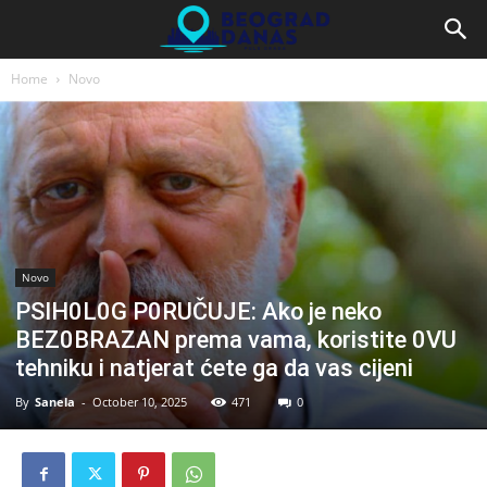
Home
Novo
Novo
PSIH0L0G P0RUČUJE: Ako je neko
BEZ0BRAZAN prema vama, koristite 0VU
tehniku i natjerat ćete ga da vas cijeni
By
Sanela
-
October 10, 2025
471
0