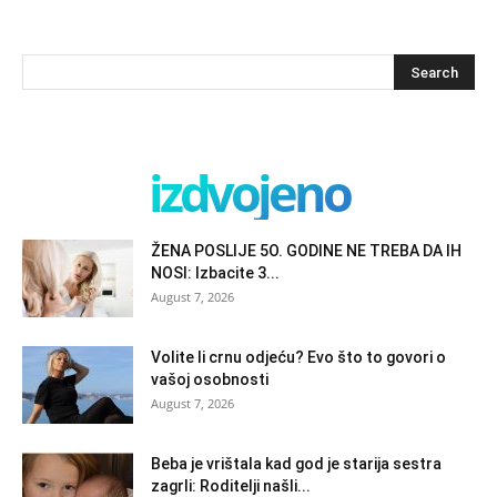
izdvojeno
ŽENA POSLIJE 5O. GODINE NE TREBA DA IH
NOSI: Izbacite 3...
August 7, 2026
Volite li crnu odjeću? Evo što to govori o
vašoj osobnosti
August 7, 2026
Beba je vrištala kad god je starija sestra
zagrli: Roditelji našli...