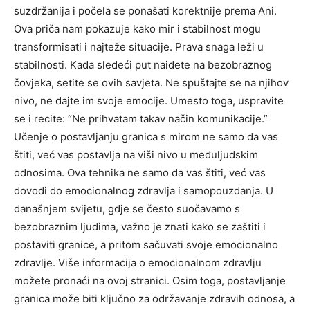
suzdržanija i počela se ponašati korektnije prema Ani.
Ova priča nam pokazuje kako mir i stabilnost mogu
transformisati i najteže situacije.
Prava snaga leži u
stabilnosti. Kada sledeći put naiđete na bezobraznog
čovjeka, setite se ovih savjeta. Ne spuštajte se na njihov
nivo, ne dajte im svoje emocije.
Umesto toga, uspravite
se i recite: “Ne prihvatam takav način komunikacije.”
Učenje o postavljanju granica s mirom ne samo da vas
štiti, već vas postavlja na viši nivo u međuljudskim
odnosima.
Ova tehnika ne samo da vas štiti, već vas
dovodi do emocionalnog zdravlja i samopouzdanja. U
današnjem svijetu, gdje se često suočavamo s
bezobraznim ljudima, važno je znati kako se zaštiti i
postaviti granice, a pritom sačuvati svoje emocionalno
zdravlje. Više informacija o emocionalnom zdravlju
možete pronaći na ovoj stranici.
Osim toga, postavljanje
granica može biti ključno za održavanje zdravih odnosa, a