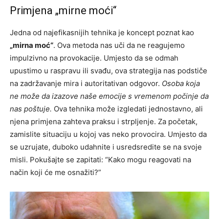
Primjena „mirne moći“
Jedna od najefikasnijih tehnika je koncept poznat kao
„mirna moć“
. Ova metoda nas uči da ne reagujemo
impulzivno na provokacije. Umjesto da se odmah
upustimo u raspravu ili svađu, ova strategija nas podstiče
na zadržavanje mira i autoritativan odgovor.
Osoba koja
ne može da izazove naše emocije s vremenom počinje da
nas poštuje.
Ova tehnika može izgledati jednostavno, ali
njena primjena zahteva praksu i strpljenje. Za početak,
zamislite situaciju u kojoj vas neko provocira. Umjesto da
se uzrujate, duboko udahnite i usredsredite se na svoje
misli. Pokušajte se zapitati: “Kako mogu reagovati na
način koji će me osnažiti?”