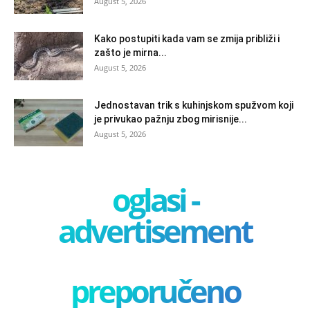
August 5, 2026
Kako postupiti kada vam se zmija približi i
zašto je mirna...
August 5, 2026
Jednostavan trik s kuhinjskom spužvom koji
je privukao pažnju zbog mirisnije...
August 5, 2026
oglasi -
advertisement
preporučeno