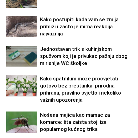
Kako postupiti kada vam se zmija
približi i zašto je mirna reakcija
najvažnija
Jednostavan trik s kuhinjskom
spužvom koji je privukao pažnju zbog
mirisnije WC školjke
Kako spatifilum može procvjetati
gotovo bez prestanka: prirodna
prihrana, pravilno svjetlo i nekoliko
važnih upozorenja
Nošena majica kao mamac za
komarce: šta zaista stoji iza
popularnog kućnog trika