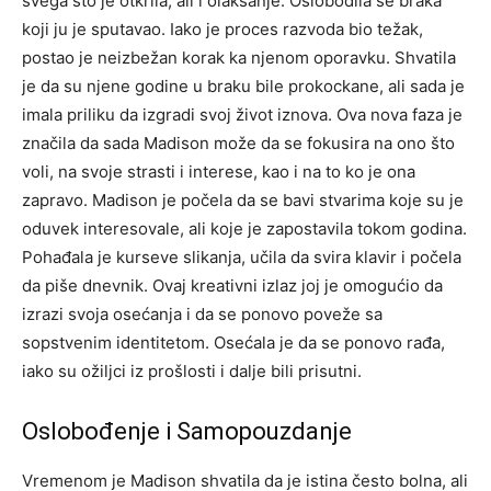
svega što je otkrila, ali i olakšanje. Oslobodila se braka
koji ju je sputavao. Iako je proces razvoda bio težak,
postao je neizbežan korak ka njenom oporavku.
Shvatila
je da su njene godine u braku bile prokockane, ali sada je
imala priliku da izgradi svoj život iznova. Ova nova faza je
značila da sada Madison može da se fokusira na ono što
voli, na svoje strasti i interese, kao i na to ko je ona
zapravo.
Madison je počela da se bavi stvarima koje su je
oduvek interesovale, ali koje je zapostavila tokom godina.
Pohađala je kurseve slikanja, učila da svira klavir i počela
da piše dnevnik. Ovaj kreativni izlaz joj je omogućio da
izrazi svoja osećanja i da se ponovo poveže sa
sopstvenim identitetom.
Osećala je da se ponovo rađa,
iako su ožiljci iz prošlosti i dalje bili prisutni.
Oslobođenje i Samopouzdanje
Vremenom je Madison shvatila da je istina često bolna, ali