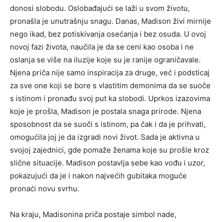
donosi slobodu. Oslobađajući se laži u svom životu,
pronašla je unutrašnju snagu. Danas, Madison živi mirnije
nego ikad, bez potiskivanja osećanja i bez osuda.
U ovoj
novoj fazi života, naučila je da se ceni kao osoba i ne
oslanja se više na iluzije koje su je ranije ograničavale.
Njena priča nije samo inspiracija za druge, već i podsticaj
za sve one koji se bore s vlastitim demonima da se suoče
s istinom i pronađu svoj put ka slobodi.
Uprkos izazovima
koje je prošla, Madison je postala snaga prirode. Njena
sposobnost da se suoči s istinom, pa čak i da je prihvati,
omogućila joj je da izgradi novi život. Sada je aktivna u
svojoj zajednici, gde pomaže ženama koje su prošle kroz
slične situacije.
Madison postavlja sebe kao vođu i uzor,
pokazujući da je i nakon najvećih gubitaka moguće
pronaći novu svrhu.
Na kraju, Madisonina priča postaje simbol nade,