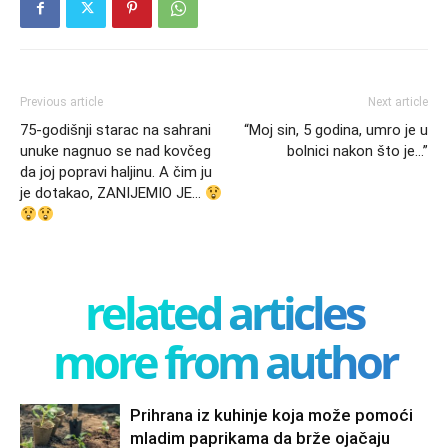
Previous article
Next article
75-godišnji starac na sahrani
“Moj sin, 5 godina, umro je u
unuke nagnuo se nad kovčeg
bolnici nakon što je…”
da joj popravi haljinu. A čim ju
je dotakao, ZANIJEMIO JE…
related articles
more from author
Prihrana iz kuhinje koja može pomoći
mladim paprikama da brže ojačaju