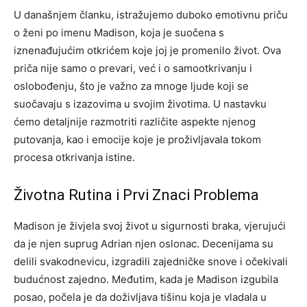
U današnjem članku, istražujemo duboko emotivnu priču
o ženi po imenu Madison, koja je suočena s
iznenađujućim otkrićem koje joj je promenilo život. Ova
priča nije samo o prevari, već i o samootkrivanju i
oslobođenju, što je važno za mnoge ljude koji se
suočavaju s izazovima u svojim životima. U nastavku
ćemo detaljnije razmotriti različite aspekte njenog
putovanja, kao i emocije koje je proživljavala tokom
procesa otkrivanja istine.
Životna Rutina i Prvi Znaci Problema
Madison je živjela svoj život u sigurnosti braka, vjerujući
da je njen suprug Adrian njen oslonac. Decenijama su
delili svakodnevicu, izgradili zajedničke snove i očekivali
budućnost zajedno. Međutim, kada je Madison izgubila
posao, počela je da doživljava tišinu koja je vladala u