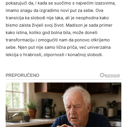
pokazujući da, i kada se suočimo s najvećim izazovima,
imamo snagu da izgradimo novi put za sebe. Ova
transicija ka slobodi nije laka, ali je neophodna kako
bismo zaista živjeli svoj život. Madison je sada primer
kako istina, koliko god bolna bila, može doneti
transformaciju i omogućiti nam da ponovo otkrijemo
sebe. Njen put nije samo lična priča, već univerzalna
lekcija o hrabrosti, otpornosti i konačnoj slobodi.