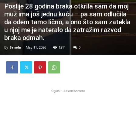
Poslije 28 godina braka otkrila sam da moj
muž ima još jednu kuću – pa sam odlučila
da odem tamo lično, a ono što sam zatekla
u njoj me je nateralo da zatražim razvod
braka odmah.
By
Sanela
-
May 11, 2026
1211
0
Oglasi - Advertisement