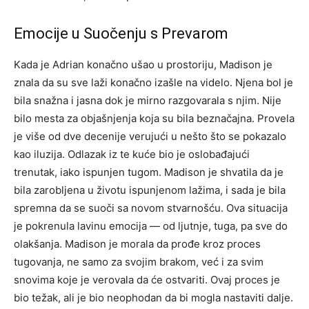
Emocije u Suočenju s Prevarom
Kada je Adrian konačno ušao u prostoriju, Madison je
znala da su sve laži konačno izašle na videlo. Njena bol je
bila snažna i jasna dok je mirno razgovarala s njim. Nije
bilo mesta za objašnjenja koja su bila beznačajna.
Provela
je više od dve decenije verujući u nešto što se pokazalo
kao iluzija. Odlazak iz te kuće bio je oslobađajući
trenutak, iako ispunjen tugom. Madison je shvatila da je
bila zarobljena u životu ispunjenom lažima, i sada je bila
spremna da se suoči sa novom stvarnošću.
Ova situacija
je pokrenula lavinu emocija — od ljutnje, tuga, pa sve do
olakšanja. Madison je morala da prođe kroz proces
tugovanja, ne samo za svojim brakom, već i za svim
snovima koje je verovala da će ostvariti.
Ovaj proces je
bio težak, ali je bio neophodan da bi mogla nastaviti dalje.