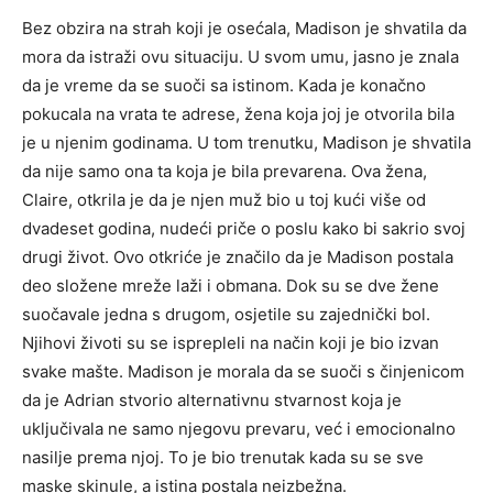
Bez obzira na strah koji je osećala, Madison je shvatila da
mora da istraži ovu situaciju. U svom umu, jasno je znala
da je vreme da se suoči sa istinom. Kada je konačno
pokucala na vrata te adrese, žena koja joj je otvorila bila
je u njenim godinama.
U tom trenutku, Madison je shvatila
da nije samo ona ta koja je bila prevarena. Ova žena,
Claire, otkrila je da je njen muž bio u toj kući više od
dvadeset godina, nudeći priče o poslu kako bi sakrio svoj
drugi život.
Ovo otkriće je značilo da je Madison postala
deo složene mreže laži i obmana. Dok su se dve žene
suočavale jedna s drugom, osjetile su zajednički bol.
Njihovi životi su se isprepleli na način koji je bio izvan
svake mašte.
Madison je morala da se suoči s činjenicom
da je Adrian stvorio alternativnu stvarnost koja je
uključivala ne samo njegovu prevaru, već i emocionalno
nasilje prema njoj. To je bio trenutak kada su se sve
maske skinule, a istina postala neizbežna.