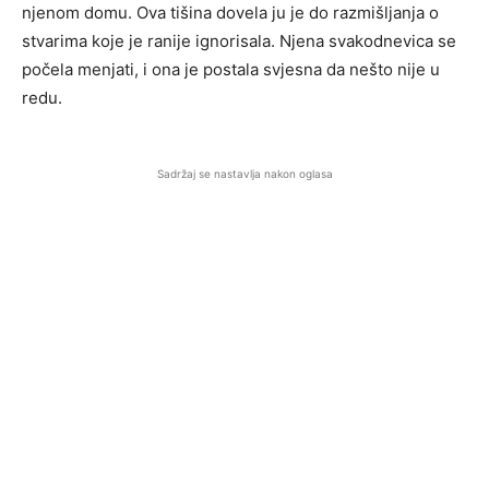
njenom domu. Ova tišina dovela ju je do razmišljanja o
stvarima koje je ranije ignorisala. Njena svakodnevica se
počela menjati, i ona je postala svjesna da nešto nije u
redu.
Sadržaj se nastavlja nakon oglasa