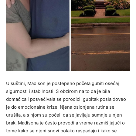
U suštini, Madison je postepeno počela gubiti osećaj
sigurnosti i stabilnosti. S obzirom na to da je bila
domaćica i posvećivala se porodici, gubitak posla doveo
je do emocionalne krize. Njena oslonjena rutina se
urušila, a s njom su počeli da se javljaju sumnje u njen
brak. Madisona je često provodila vreme razmišljajući o
tome kako se njeni snovi polako raspadaju i kako se