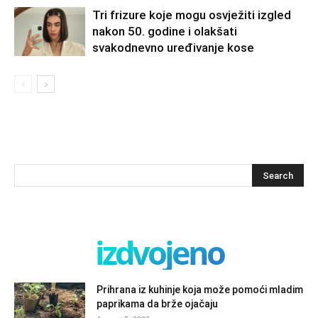
Tri frizure koje mogu osvježiti izgled
nakon 50. godine i olakšati
svakodnevno uređivanje kose
izdvojeno
Prihrana iz kuhinje koja može pomoći mladim
paprikama da brže ojačaju