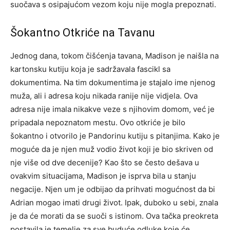
suočava s osipajućom vezom koju nije mogla prepoznati.
Šokantno Otkriće na Tavanu
Jednog dana, tokom čišćenja tavana, Madison je naišla na
kartonsku kutiju koja je sadržavala fascikl sa
dokumentima. Na tim dokumentima je stajalo ime njenog
muža, ali i adresa koju nikada ranije nije vidjela. Ova
adresa nije imala nikakve veze s njihovim domom, već je
pripadala nepoznatom mestu. Ovo otkriće je bilo
šokantno i otvorilo je Pandorinu kutiju s pitanjima. Kako je
moguće da je njen muž vodio život koji je bio skriven od
nje više od dve decenije? Kao što se često dešava u
ovakvim situacijama, Madison je isprva bila u stanju
negacije. Njen um je odbijao da prihvati mogućnost da bi
Adrian mogao imati drugi život. Ipak, duboko u sebi, znala
je da će morati da se suoči s istinom. Ova tačka preokreta
postavila je temelje za sve buduće odluke koje će