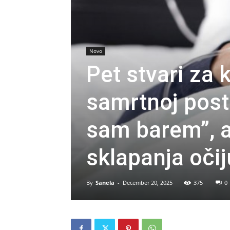
Novo
Pet stvari za 
samrtnoj poste
sam barem”, a
sklapanja očij
By
Sanela
-
December 20, 2025
375
0