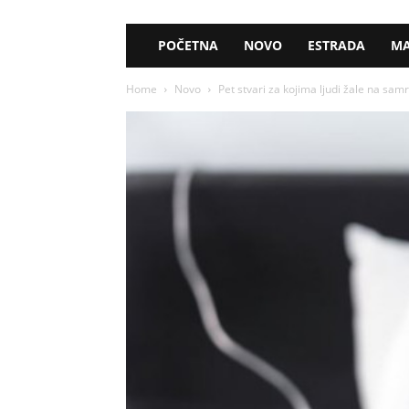
POČETNA
NOVO
ESTRADA
MA
Home
Novo
Pet stvari za kojima ljudi žale na samrt