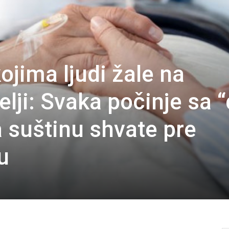
kojima ljudi žale na
lji: Svaka počinje sa 
 suštinu shvate pre
u