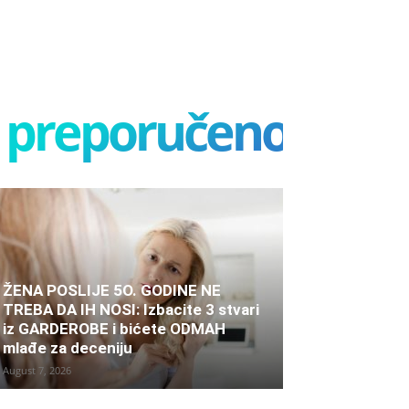
preporučeno
ŽENA POSLIJE 5O. GODINE NE
TREBA DA IH NOSI: Izbacite 3 stvari
iz GARDEROBE i bićete ODMAH
mlađe za deceniju
August 7, 2026