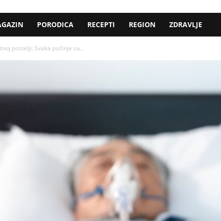
GAZIN
PORODICA
RECEPTI
REGION
ZDRAVLJE
noj postelji: Svaka počinje sa...