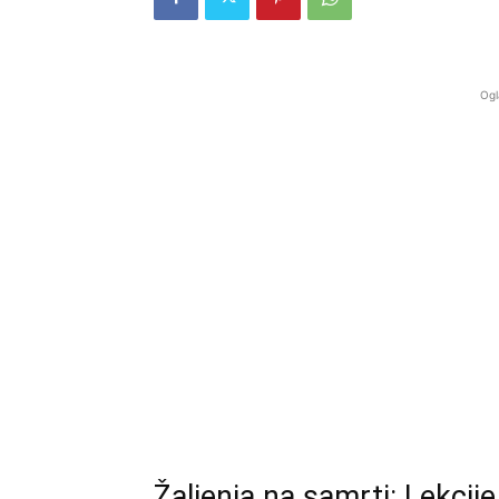
Ogl
Žaljenja na samrti: Lekcije