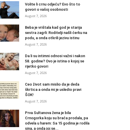
Volite li crnu odjeću? Evo što to
govori o vašoj osobnosti
August 7, 2026
Beba je vrištala kad god je starija
sestra zagrli: Roditelji našli ćerku na
podu, a onda otkrili jezivu istinu
August 7, 2026
Da li su intimni odnosi važni i nakon
58. godine? Ovo je istina o kojoj se
rijetko govori
August 7, 2026
Ceo život sam mislio da je deda
škrtica a onda mi je usledio pravi
ŠOK!
August 7, 2026
Prva Sultanova žena je bila
Crnogorka koju su braća prodala, pa
odvela u harem: Sa 15 godina je rodila
sina, a onda joj se...