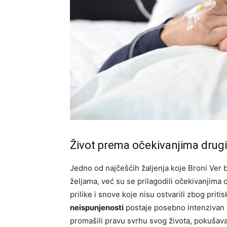
Život prema očekivanjima drug
Jedno od najčešćih žaljenja koje Broni Ver be
željama, već su se prilagodili očekivanjima
prilike i snove koje nisu ostvarili zbog pritis
neispunjenosti
postaje posebno intenzivan u
promašili pravu svrhu svog života, pokušava