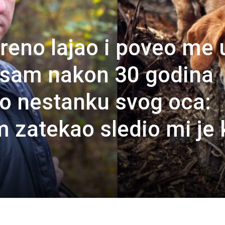
reno lajao i poveo me 
 sam nakon 30 godina
 o nestanku svog oca:
m zatekao sledio mi je 