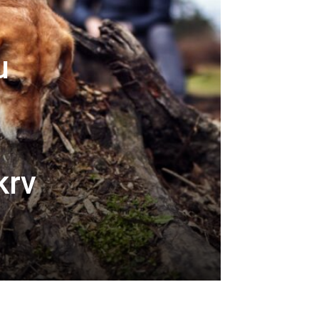
u
krv