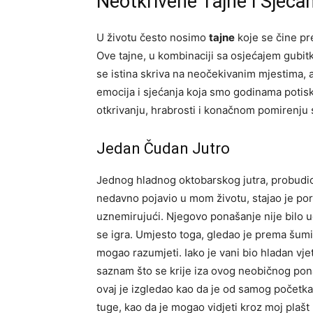
Neotkrivene Tajne i Sjećan
U životu često nosimo
tajne
koje se čine pre
Ove tajne, u kombinaciji sa osjećajem gubitk
se istina skriva na neočekivanim mjestima, 
emocija i sjećanja koja smo godinama potiski
otkrivanju, hrabrosti i konačnom pomirenju 
Jedan Čudan Jutro
Jednog hladnog oktobarskog jutra, probudio 
nedavno pojavio u mom životu, stajao je pore
uznemirujući. Njegovo ponašanje nije bilo uob
se igra. Umjesto toga, gledao je prema šum
mogao razumjeti. Iako je vani bio hladan vje
saznam što se krije iza ovog neobičnog pona
ovaj je izgledao kao da je od samog početka
tuge, kao da je mogao vidjeti kroz moj plašt