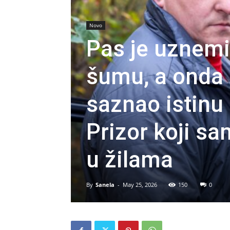
Novo
Pas je uznemi
šumu, a onda
saznao istinu
Prizor koji sa
u žilama
By
Sanela
-
May 25, 2026
150
0