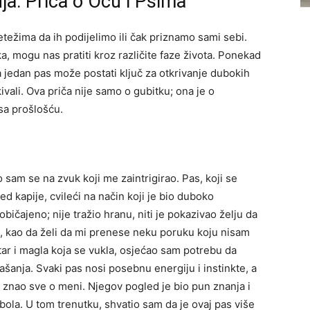
ja: Priča o Ocu i Psima
težima da ih podijelimo ili čak priznamo sami sebi.
a, mogu nas pratiti kroz različite faze života. Ponekad
a jedan pas može postati ključ za otkrivanje dubokih
vali. Ova priča nije samo o gubitku; ona je o
sa prošlošću.
sam se na zvuk koji me zaintrigirao. Pas, koji se
d kapije, cvileći na način koji je bio duboko
ičajeno; nije tražio hranu, niti je pokazivao želju da
i, kao da želi da mi prenese neku poruku koju nisam
tar i magla koja se vukla, osjećao sam potrebu da
šanja. Svaki pas nosi posebnu energiju i instinkte, a
 znao sve o meni. Njegov pogled je bio pun znanja i
 bola. U tom trenutku, shvatio sam da je ovaj pas više