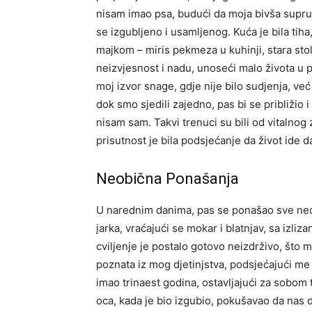
nisam imao psa, budući da moja bivša supruga
se izgubljeno i usamljenog. Kuća je bila ti
majkom – miris pekmeza u kuhinji, stara sto
neizvjesnost i nadu, unoseći malo života u 
moj izvor snage, gdje nije bilo sudjenja, ve
dok smo sjedili zajedno, pas bi se približio 
nisam sam. Takvi trenuci su bili od vitaln
prisutnost je bila podsjećanje da život ide d
Neobična Ponašanja
U narednim danima, pas se ponašao sve neob
jarka, vraćajući se mokar i blatnjav, sa izl
cviljenje je postalo gotovo neizdrživo, što 
poznata iz mog djetinjstva, podsjećajući me
imao trinaest godina, ostavljajući za sobom
oca, kada je bio izgubio, pokušavao da nas d