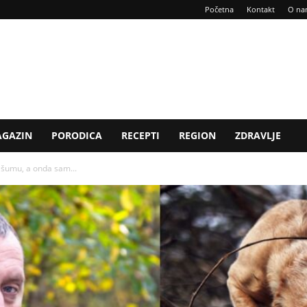
Početna
Kontakt
O na
GAZIN
PORODICA
RECEPTI
REGION
ZDRAVLJE
 šumu, a onda sam...