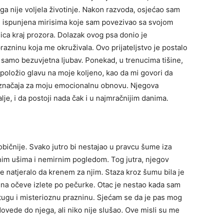
 nije voljela životinje.
Nakon razvoda, osjećao sam
ha, ispunjena mirisima koje sam povezivao sa svojom
lica kraj prozora. Dolazak ovog psa donio je
prazninu koja me okruživala.
Ovo prijateljstvo je postalo
ć samo bezuvjetna ljubav.
Ponekad, u trenucima tišine,
i položio glavu na moje koljeno, kao da mi govori da
og značaja za moju emocionalnu obnovu.
Njegova
alje, i da postoji nada čak i u najmračnijim danima.
ičnije. Svako jutro bi nestajao u pravcu šume iza
izanim ušima i nemirnim pogledom. Tog jutra, njegov
me natjeralo da krenem za njim.
Staza kroz šumu bila je
 na očeve izlete po pečurke. Otac je nestao kada sam
 tugu i misterioznu prazninu.
Sjećam se da je pas mog
ovede do njega, ali niko nije slušao.
Ove misli su me