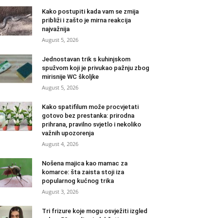
Kako postupiti kada vam se zmija
približi i zašto je mirna reakcija
najvažnija
August 5, 2026
Jednostavan trik s kuhinjskom
spužvom koji je privukao pažnju zbog
mirisnije WC školjke
August 5, 2026
Kako spatifilum može procvjetati
gotovo bez prestanka: prirodna
prihrana, pravilno svjetlo i nekoliko
važnih upozorenja
August 4, 2026
Nošena majica kao mamac za
komarce: šta zaista stoji iza
popularnog kućnog trika
August 3, 2026
Tri frizure koje mogu osvježiti izgled