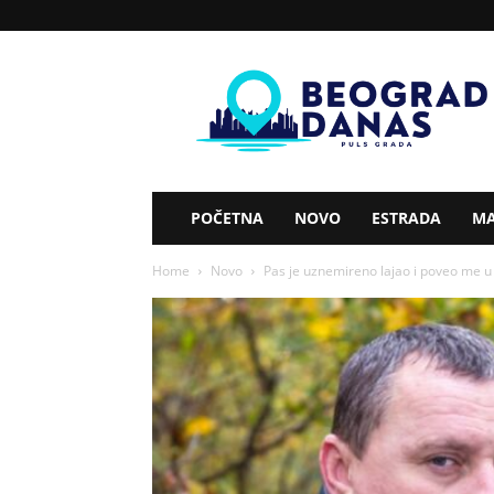
Beograd
Danas
POČETNA
NOVO
ESTRADA
MA
Home
Novo
Pas je uznemireno lajao i poveo me u