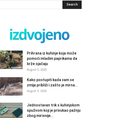
izdvojeno
Prihrana iz kuhinje koja može
pomoći mladim paprikama da
brže ojačaju
August 5, 2026
Kako postupiti kada vam se
zmija približi i zašto je mirna...
August 5, 2026
Jednostavan trik s kuhinjskom
spužvom koji je privukao pažnju
zbog mirisnije...