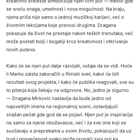
kreativno središte simbolizuje njen lični put — mesto gde
se sreću snaga, umetnost i nova mogućnost.
Na kraju,
njena priča nije samo o jednoj muzičkoj karijeri, već o
životnim lekcijama koje prenosi drugima. Dragana
pokazuje da život ne prestaje nakon teških trenutaka, već
može postati bolji i bogatiji kroz kreativnost i otkrivanje
novih puteva.
Kako će se njen put dalje razvijati, ostaje da se vidi. Hoće
li Marko zaista zakoračiti u filmski svet, kakvi će biti
rezultati ovog projekta, i kako će publika reagovati, sve su
to pitanja koja čekaju na odgovore. No, jedno je sigurno
— Dragana Mirković nastavlja da bude jedno od
najsvetlijih imena na regionalnoj sceni, ostavljajući
snažan pečat gde god da se pojavi. Njen put je inspiracija
ne samo za njene obožavaoce, već i za sve one koji se
suočavaju s preprekama u svom životu, pokazujući da uz
trud i posvećenost svako može pronaći svoj put ka