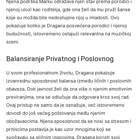
Njena podrška Marku odražava njen stav prema porodici i
njenoj ulozi kao roditelja, gde ona želi da mu pruži šanse
koje su možda bile nedostupne njoj u mladosti.
Ovo
pokazuje koliko je Dragana posvećena porodici i njenoj
budućnosti, istovremeno ostajući relevantna na muzičkoj
sceni.
Balansiranje Privatnog i Poslovnog
U svom profesionalnom životu, Dragana pokazuje
izvanrednu sposobnost balansa između ličnih i poslovnih
obaveza. Dok javnost želi da zna više o njenim emotivnim
previranjima, ona se odlučuje da odgovara kroz svoj rad.
Ovaj pristup ne samo da je osnažuje, već istovremeno
dovodi do još većeg poštovanja među njenim
obožavaocima.
Njena sposobnost da se nosi sa stresom i
pritiscima postavlja je kao uzor mnogima koji se
suočavaju sa sličnim izazovima. Dragana koristi svoj