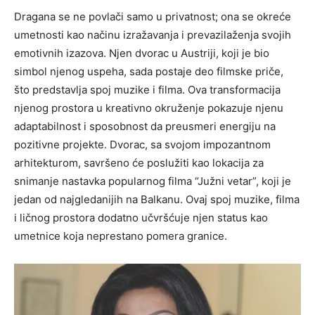
Dragana se ne povlači samo u privatnost; ona se okreće
umetnosti kao načinu izražavanja i prevazilaženja svojih
emotivnih izazova. Njen dvorac u Austriji, koji je bio
simbol njenog uspeha, sada postaje deo filmske priče,
što predstavlja spoj muzike i filma. Ova transformacija
njenog prostora u kreativno okruženje pokazuje njenu
adaptabilnost i sposobnost da preusmeri energiju na
pozitivne projekte. Dvorac, sa svojom impozantnom
arhitekturom, savršeno će poslužiti kao lokacija za
snimanje nastavka popularnog filma “Južni vetar”, koji je
jedan od najgledanijih na Balkanu. Ovaj spoj muzike, filma
i ličnog prostora dodatno učvršćuje njen status kao
umetnice koja neprestano pomera granice.