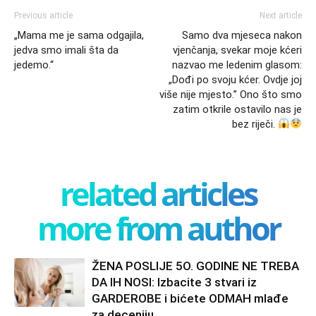
Previous article
Next article
„Mama me je sama odgajila,
Samo dva mjeseca nakon
jedva smo imali šta da
vjenčanja, svekar moje kćeri
jedemo.“
nazvao me ledenim glasom:
„Dođi po svoju kćer. Ovdje joj
više nije mjesto.” Ono što smo
zatim otkrile ostavilo nas je
bez riječi.
related articles
more from author
ŽENA POSLIJE 5O. GODINE NE TREBA
DA IH NOSI: Izbacite 3 stvari iz
GARDEROBE i bićete ODMAH mlađe
za deceniju