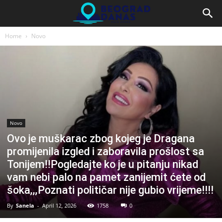
Home
Novo
Novo
Ovo je muškarac zbog kojeg je Dragana
promijenila izgled i zaboravila prošlost sa
Tonijem!!Pogledajte ko je u pitanju nikad
vam nebi palo na pamet zanijemit ćete od
šoka,,,Poznati političar nije gubio vrijeme!!!!
By
Sanela
-
April 12, 2026
1758
0