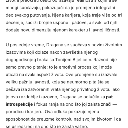
životni preokreti često odražavaju realnosti s kojima se
mnogi suočavaju, pokazujući da je promjena integralni
deo svakog putovanja. Njena karijera, koja traje više od tri
decenije, sadrži brojne uspone i padove, a svaki od njih
dodaje novu dimenziju njenom karakteru i javnoj ličnosti.
U poslednje vreme, Dragana se suočava s novim životnim
izazovima koji dolaze nakon završetka njenog
dugogodišnjeg braka sa Tonijem Bijelićem. Razvod nije
samo pravno pitanje; to je emotivni proces koji može
uticati na svaki aspekt života. Ove promjene su izazvale
veliku pažnju javnosti, koja se neumorno pita šta se
dešava iza zatvorenih vrata njenog privatnog života. Iako
je ovo razdoblje izazovno, Dragana se odlučila za
put
introspekcije
i fokusiranja na ono što joj zaista znači —
porodicu i karijeru. Ova odluka pokazuje njenu
sposobnost da preuzme kontrolu nad svojim životom i da
se usredsredi na ono što je zaista važno.