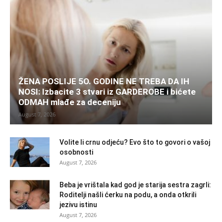
ŽENA POSLIJE 5O. GODINE NE TREBA DA IH
NOSI: Izbacite 3 stvari iz GARDEROBE i bićete
ODMAH mlađe za deceniju
August 7, 2026
Volite li crnu odjeću? Evo što to govori o vašoj
osobnosti
August 7, 2026
Beba je vrištala kad god je starija sestra zagrli:
Roditelji našli ćerku na podu, a onda otkrili
jezivu istinu
August 7, 2026