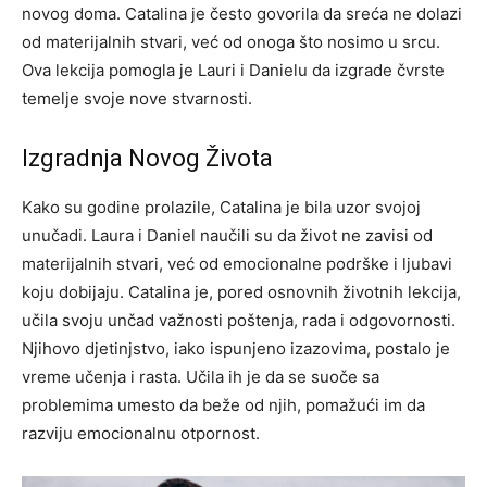
novog doma. Catalina je često govorila da sreća ne dolazi
od materijalnih stvari, već od onoga što nosimo u srcu.
Ova lekcija pomogla je Lauri i Danielu da izgrade čvrste
temelje svoje nove stvarnosti.
Izgradnja Novog Života
Kako su godine prolazile, Catalina je bila uzor svojoj
unučadi. Laura i Daniel naučili su da život ne zavisi od
materijalnih stvari, već od emocionalne podrške i ljubavi
koju dobijaju. Catalina je, pored osnovnih životnih lekcija,
učila svoju unčad važnosti poštenja, rada i odgovornosti.
Njihovo djetinjstvo, iako ispunjeno izazovima, postalo je
vreme učenja i rasta. Učila ih je da se suoče sa
problemima umesto da beže od njih, pomažući im da
razviju emocionalnu otpornost.