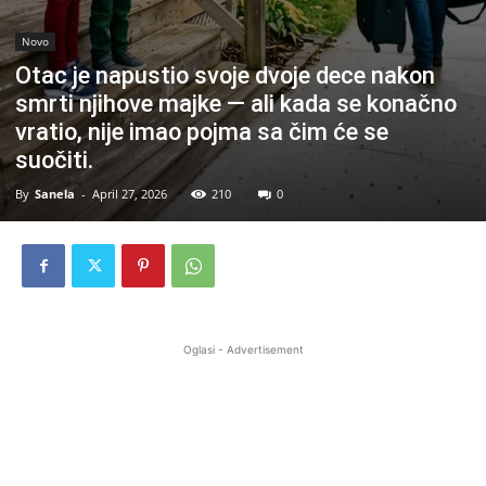
Novo
Otac je napustio svoje dvoje dece nakon
smrti njihove majke — ali kada se konačno
vratio, nije imao pojma sa čim će se
suočiti.
By
Sanela
-
April 27, 2026
210
0
Oglasi - Advertisement