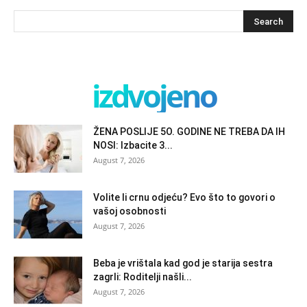
izdvojeno
ŽENA POSLIJE 5O. GODINE NE TREBA DA IH
NOSI: Izbacite 3...
August 7, 2026
Volite li crnu odjeću? Evo što to govori o
vašoj osobnosti
August 7, 2026
Beba je vrištala kad god je starija sestra
zagrli: Roditelji našli...
August 7, 2026