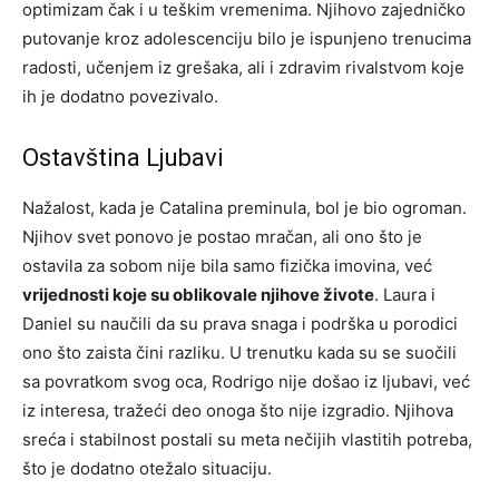
optimizam čak i u teškim vremenima. Njihovo zajedničko
putovanje kroz adolescenciju bilo je ispunjeno trenucima
radosti, učenjem iz grešaka, ali i zdravim rivalstvom koje
ih je dodatno povezivalo.
Ostavština Ljubavi
Nažalost, kada je Catalina preminula, bol je bio ogroman.
Njihov svet ponovo je postao mračan, ali ono što je
ostavila za sobom nije bila samo fizička imovina, već
vrijednosti koje su oblikovale njihove živote
. Laura i
Daniel su naučili da su prava snaga i podrška u porodici
ono što zaista čini razliku. U trenutku kada su se suočili
sa povratkom svog oca, Rodrigo nije došao iz ljubavi, već
iz interesa, tražeći deo onoga što nije izgradio. Njihova
sreća i stabilnost postali su meta nečijih vlastitih potreba,
što je dodatno otežalo situaciju.