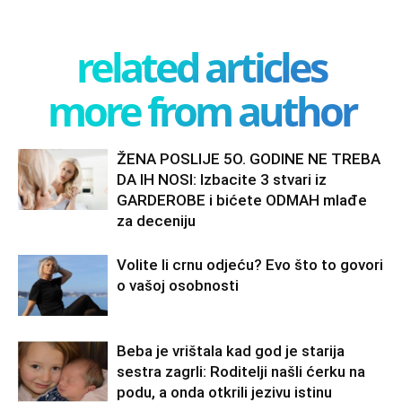
related articles
more from author
ŽENA POSLIJE 5O. GODINE NE TREBA
DA IH NOSI: Izbacite 3 stvari iz
GARDEROBE i bićete ODMAH mlađe
za deceniju
Volite li crnu odjeću? Evo što to govori
o vašoj osobnosti
Beba je vrištala kad god je starija
sestra zagrli: Roditelji našli ćerku na
podu, a onda otkrili jezivu istinu