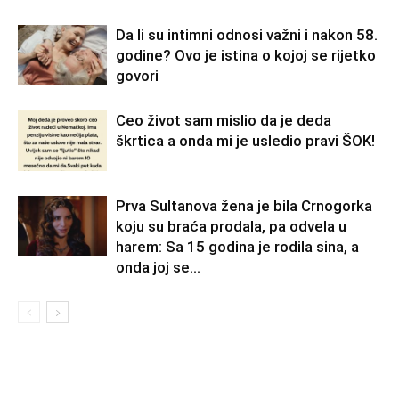
Da li su intimni odnosi važni i nakon 58.
godine? Ovo je istina o kojoj se rijetko
govori
Ceo život sam mislio da je deda
škrtica a onda mi je usledio pravi ŠOK!
Prva Sultanova žena je bila Crnogorka
koju su braća prodala, pa odvela u
harem: Sa 15 godina je rodila sina, a
onda joj se...