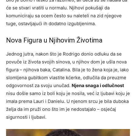
će se stvari vratiti u normalu. Njihovi pokušaji da
komuniciraju sa ocem često su naleteli na zid njegove
tuge, ostavljajući ih dodatno izgubljenima.
Nova Figura u Njihovim Životima
Jednog jutra, nakon što je Rodrigo donio odluku da se
povuče iz života svojih sinova, u njihov dom je ušla nova
figura – njihova baka, Catalina. Bila je to žena koja je, iako
slomljena gubitkom vlastite kćerke, odlučila da preuzme
odgovornost za svoju unučad.
Njena snaga i odlučnost
nisu došle samo iz boli koju je nosila, već iz ljubavi koju je
imala prema Lauri i Danielu. U njenom srcu je bila duboka
želja da im pruži ono što im je nedostajalo – osjećaj
sigurnosti i ljubavi.