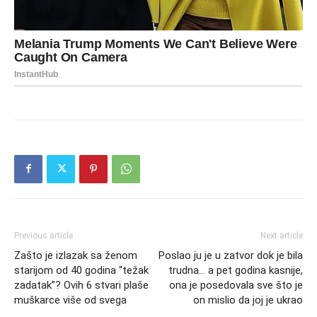
Previous article
Next article
Zašto je izlazak sa ženom
Poslao ju je u zatvor dok je bila
starijom od 40 godina “težak
trudna… a pet godina kasnije,
zadatak”? Ovih 6 stvari plaše
ona je posedovala sve što je
muškarce više od svega
on mislio da joj je ukrao