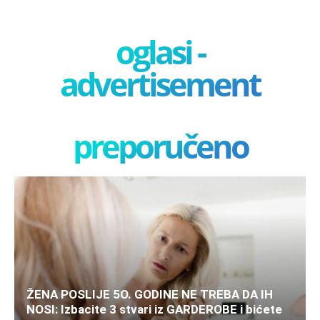
oglasi -
advertisement
preporučeno
ŽENA POSLIJE 5O. GODINE NE TREBA DA IH
NOSI: Izbacite 3 stvari iz GARDEROBE i bićete