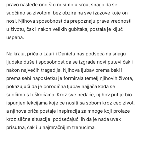
pravo nasleđe ono što nosimo u srcu, snaga da se
suočimo sa životom, bez obzira na sve izazove koje on
nosi. Njihova sposobnost da prepoznaju prave vrednosti
u životu, čak i nakon velikih gubitaka, postala je ključ
uspeha.
Na kraju, priča o Lauri i Danielu nas podseća na snagu
ljudske duše i sposobnost da se izgrade novi putevi čak i
nakon najvećih tragedija. Njihova ljubav prema baki i
prema sebi naposletku je formirala temelj njihovih života,
pokazujući da je porodična ljubav najjača kada se
suočimo s teškoćama. Kroz sve nedaće, njihov put je bio
ispunjen lekcijama koje će nositi sa sobom kroz ceo život,
a njihova priča postaje inspiracija za mnoge koji prolaze
kroz slične situacije, podsećajući ih da je nada uvek
prisutna, čak i u najmračnijim trenucima.