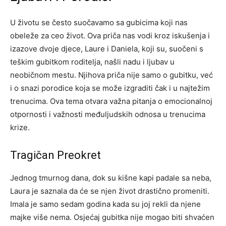
U životu se često suočavamo sa gubicima koji nas
obeleže za ceo život. Ova priča nas vodi kroz iskušenja i
izazove dvoje djece, Laure i Daniela, koji su, suočeni s
teškim gubitkom roditelja, našli nadu i ljubav u
neobičnom mestu. Njihova priča nije samo o gubitku, već
i o snazi porodice koja se može izgraditi čak i u najtežim
trenucima. Ova tema otvara važna pitanja o emocionalnoj
otpornosti i važnosti međuljudskih odnosa u trenucima
krize.
Tragičan Preokret
Jednog tmurnog dana, dok su kišne kapi padale sa neba,
Laura je saznala da će se njen život drastično promeniti.
Imala je samo sedam godina kada su joj rekli da njene
majke više nema. Osjećaj gubitka nije mogao biti shvaćen