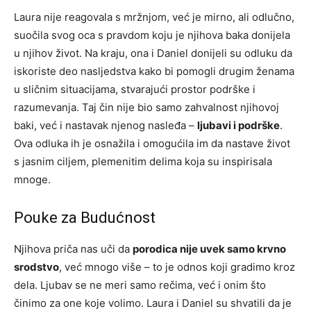
Laura nije reagovala s mržnjom, već je mirno, ali odlučno,
suočila svog oca s pravdom koju je njihova baka donijela
u njihov život. Na kraju, ona i Daniel donijeli su odluku da
iskoriste deo nasljedstva kako bi pomogli drugim ženama
u sličnim situacijama, stvarajući prostor podrške i
razumevanja. Taj čin nije bio samo zahvalnost njihovoj
baki, već i nastavak njenog nasleđa –
ljubavi i podrške
.
Ova odluka ih je osnažila i omogućila im da nastave život
s jasnim ciljem, plemenitim delima koja su inspirisala
mnoge.
Pouke za Budućnost
Njihova priča nas uči da
porodica nije uvek samo krvno
srodstvo
, već mnogo više – to je odnos koji gradimo kroz
dela. Ljubav se ne meri samo rečima, već i onim što
činimo za one koje volimo. Laura i Daniel su shvatili da je