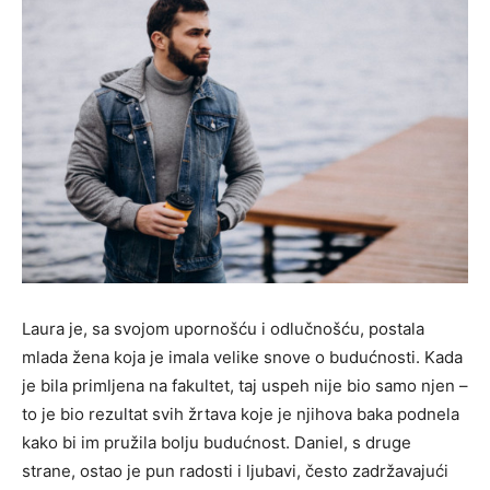
Laura je, sa svojom upornošću i odlučnošću, postala
mlada žena koja je imala velike snove o budućnosti. Kada
je bila primljena na fakultet, taj uspeh nije bio samo njen –
to je bio rezultat svih žrtava koje je njihova baka podnela
kako bi im pružila bolju budućnost. Daniel, s druge
strane, ostao je pun radosti i ljubavi, često zadržavajući