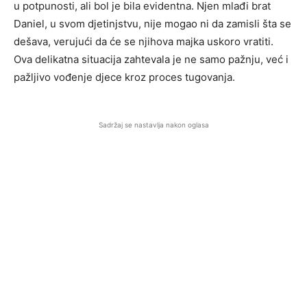
u potpunosti, ali bol je bila evidentna. Njen mlađi brat
Daniel, u svom djetinjstvu, nije mogao ni da zamisli šta se
dešava, verujući da će se njihova majka uskoro vratiti.
Ova delikatna situacija zahtevala je ne samo pažnju, već i
pažljivo vođenje djece kroz proces tugovanja.
Sadržaj se nastavlja nakon oglasa