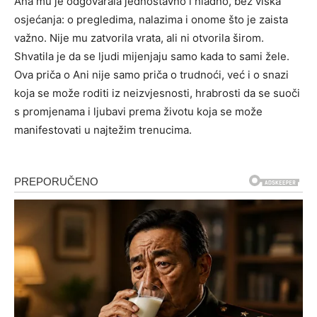
Ana mu je odgovarala jednostavno i hladno, bez viška
osjećanja: o pregledima, nalazima i onome što je zaista
važno. Nije mu zatvorila vrata, ali ni otvorila širom.
Shvatila je da se ljudi mijenjaju samo kada to sami žele.
Ova priča o Ani nije samo priča o trudnoći, već i o snazi
koja se može roditi iz neizvjesnosti, hrabrosti da se suoči
s promjenama i ljubavi prema životu koja se može
manifestovati u najtežim trenucima.