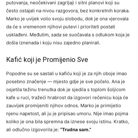
putovanja, neočekivani zagrljaji i sitni planovi koji su
često ostajali na nivou razgovora, bez konkretnih koraka.
Marko je uvijek volio svoju slobodu, dok je ona vjerovala
da će s vremenom njihovi putevi i prioriteti postati
usklađeni. Međutim, sada se suočavala s odlukom koja je
došla iznenada i koju nisu zajedno planirali.
Kafić koji je Promijenio Sve
Popodne su se sastali u kafiću koji je za njih oboje imao
posebno značenje — mjesto gdje je sve počelo. Ana je
osjetila težinu trenutka dok je sjedila s toplom šoljicom
kafe u ruci, tražeći hrabrost da izgovori rečenicu koja će
zauvijek promijeniti njihov odnos. Marko je primijetio
njenu napetost, ali ju je pripisao umoru. Nije imao pojma
koliko je ona bila spremna da iznese svoju istinu. Kratko,
ali odlučno izgovorila je:
“Trudna sam.”