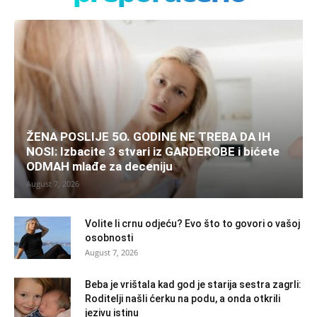
ŽENA POSLIJE 5O. GODINE NE TREBA DA IH
NOSI: Izbacite 3 stvari iz GARDEROBE i bićete
ODMAH mlađe za deceniju
August 7, 2026
Volite li crnu odjeću? Evo što to govori o vašoj
osobnosti
August 7, 2026
Beba je vrištala kad god je starija sestra zagrli:
Roditelji našli ćerku na podu, a onda otkrili
jezivu istinu