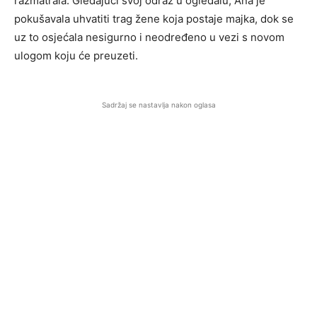
razmatrala. Gledajući svoj odraz u ogledalu, Ana je
pokušavala uhvatiti trag žene koja postaje majka, dok se
uz to osjećala nesigurno i neodređeno u vezi s novom
ulogom koju će preuzeti.
Sadržaj se nastavlja nakon oglasa