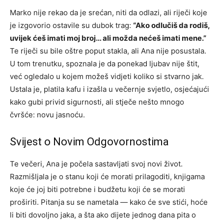
Marko nije rekao da je srećan, niti da odlazi, ali riječi koje
je izgovorio ostavile su dubok trag:
“Ako odlučiš da rodiš,
uvijek ćeš imati moj broj… ali možda nećeš imati mene.”
Te riječi su bile oštre poput stakla, ali Ana nije posustala.
U tom trenutku, spoznala je da ponekad ljubav nije štit,
već ogledalo u kojem možeš vidjeti koliko si stvarno jak.
Ustala je, platila kafu i izašla u večernje svjetlo, osjećajući
kako gubi privid sigurnosti, ali stječe nešto mnogo
čvršće: novu jasnoću.
Svijest o Novim Odgovornostima
Te večeri, Ana je počela sastavljati svoj novi život.
Razmišljala je o stanu koji će morati prilagoditi, knjigama
koje će joj biti potrebne i budžetu koji će se morati
proširiti. Pitanja su se nametala — kako će sve stići, hoće
li biti dovoljno jaka, a šta ako dijete jednog dana pita o