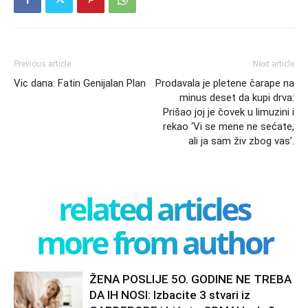
Previous article
Next article
Vic dana: Fatin Genijalan Plan
Prodavala je pletene čarape na
minus deset da kupi drva:
Prišao joj je čovek u limuzini i
rekao ‘Vi se mene ne sećate,
ali ja sam živ zbog vas’.
related articles
more from author
ŽENA POSLIJE 5O. GODINE NE TREBA
DA IH NOSI: Izbacite 3 stvari iz