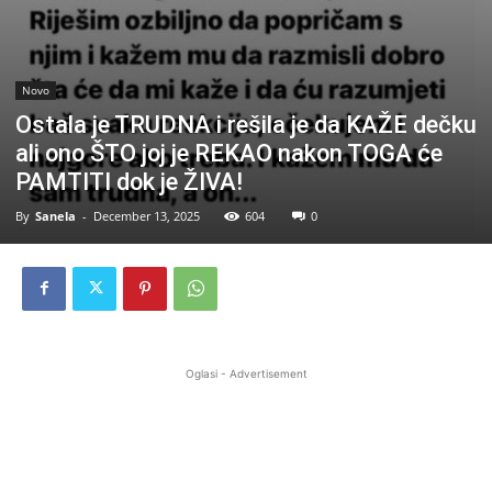
Novo
Ostala je TRUDNA i rešila je da KAŽE dečku
ali ono ŠTO joj je REKAO nakon TOGA će
PAMTITI dok je ŽIVA!
By
Sanela
-
December 13, 2025
604
0
Oglasi - Advertisement