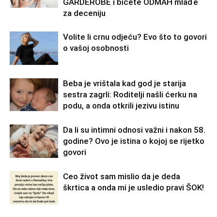
GARDEROBE i bićete ODMAH mlađe
za deceniju
Volite li crnu odjeću? Evo što to govori
o vašoj osobnosti
Beba je vrištala kad god je starija
sestra zagrli: Roditelji našli ćerku na
podu, a onda otkrili jezivu istinu
Da li su intimni odnosi važni i nakon 58.
godine? Ovo je istina o kojoj se rijetko
govori
Ceo život sam mislio da je deda
škrtica a onda mi je usledio pravi ŠOK!