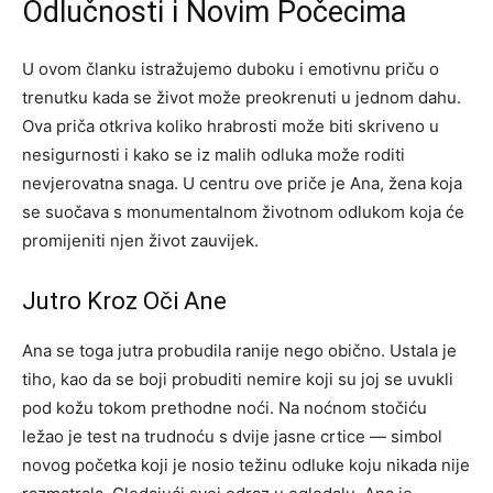
Odlučnosti i Novim Počecima
U ovom članku istražujemo duboku i emotivnu priču o
trenutku kada se život može preokrenuti u jednom dahu.
Ova priča otkriva koliko hrabrosti može biti skriveno u
nesigurnosti i kako se iz malih odluka može roditi
nevjerovatna snaga. U centru ove priče je Ana, žena koja
se suočava s monumentalnom životnom odlukom koja će
promijeniti njen život zauvijek.
Jutro Kroz Oči Ane
Ana se toga jutra probudila ranije nego obično. Ustala je
tiho, kao da se boji probuditi nemire koji su joj se uvukli
pod kožu tokom prethodne noći. Na noćnom stočiću
ležao je test na trudnoću s dvije jasne crtice — simbol
novog početka koji je nosio težinu odluke koju nikada nije