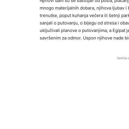
Njihovi dani su se sastojali od posla, plaćan
mnogo materijalnih dobara, njihova ljubav i b
trenutke, poput kuhanja večera ili šetnji pa
sanjali o putovanju, o bijegu od stresa i oba
uključivali planove o putovanjima, a Egipat 
savršenim za odmor. Uspon njihove nade bio 
Sadržaj 