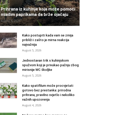
Prihrana iz kuhinje koja može pomoći
mladim paprikama da brže ojačaju
August 5, 2026
Kako postupiti kada vam se zmija
približi i zašto je mirna reakcija
najvažnija
August 5, 2026
Jednostavan trik s kuhinjskom
spužvom koji je privukao pažnju zbog
mirisnije WC školjke
August 5, 2026
Kako spatifilum može procvjetati
gotovo bez prestanka: prirodna
prihrana, pravilno svjetlo i nekoliko
važnih upozorenja
August 4, 2026