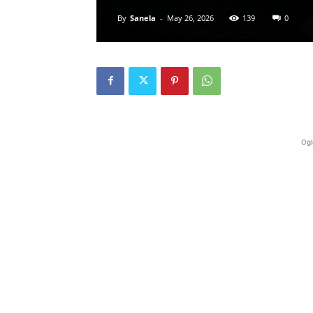
By
Sanela
-
May 26, 2026
139
0
Ogl