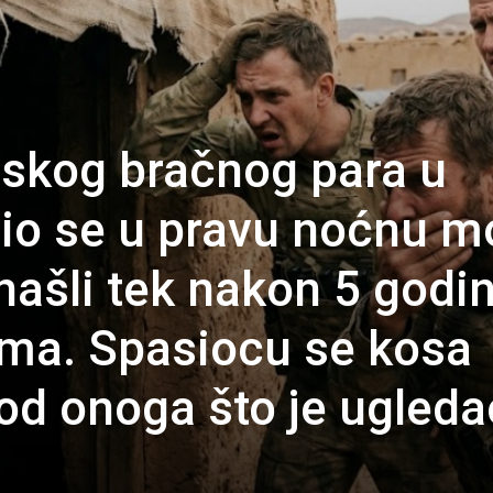
skog bračnog para u
rio se u pravu noćnu m
našli tek nakon 5 godi
ma. Spasiocu se kosa
 od onoga što je ugled