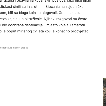
ja računa i obavljanja kućanskih poslova. Iako nisu imali
liskost činili su ih sretnim. Sjećanja na zajedničke
rkom, bili su blaga koja su njegovali. Godinama su
veza koje su ih okruživale. Njihovi razgovori su često
je bio odabrana destinacija – mjesto koje su smatrali
je poput mirisnog cvijeta koji je konačno procvjetao.
se nastavlja nakon oglasa