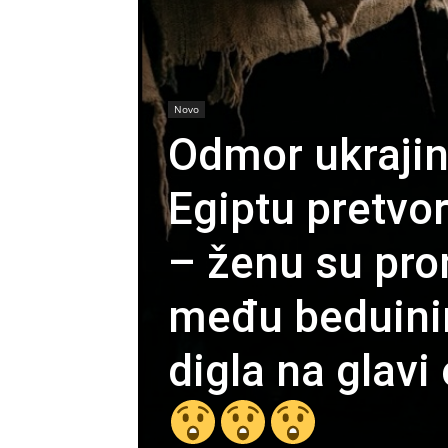
Novo
Odmor ukrajin
Egiptu pretvo
– ženu su pro
među beduini
digla na glavi