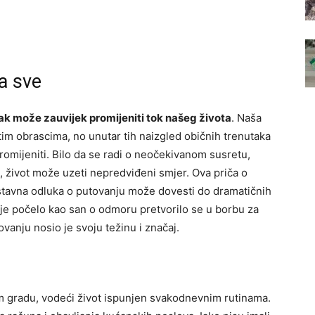
a sve
k može zauvijek promijeniti tok našeg života
. Naša
im obrascima, no unutar tih naizgled običnih trenutaka
omijeniti. Bilo da se radi o neočekivanom susretu,
i, život može uzeti nepredviđeni smjer. Ova priča o
nostavna odluka o putovanju može dovesti do dramatičnih
 je počelo kao san o odmoru pretvorilo se u borbu za
ovanju nosio je svoju težinu i značaj.
kom gradu, vodeći život ispunjen svakodnevnim rutinama.