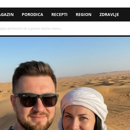
GAZIN
PORODICA
RECEPTI
REGION
ZDRAVLJE
ptu pretvorio se u pravu noćnu moru...