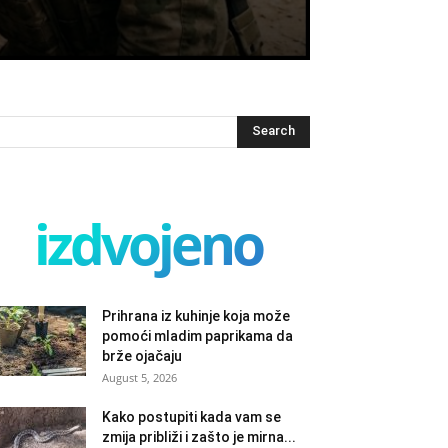
izdvojeno
Prihrana iz kuhinje koja može
pomoći mladim paprikama da
brže ojačaju
August 5, 2026
Kako postupiti kada vam se
zmija približi i zašto je mirna...