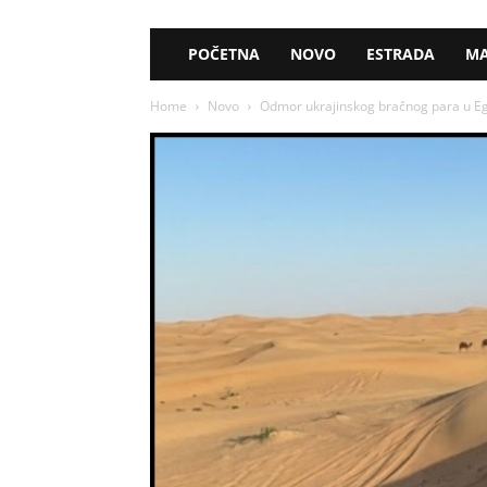
POČETNA
NOVO
ESTRADA
MA
Home
Novo
Odmor ukrajinskog bračnog para u Egi