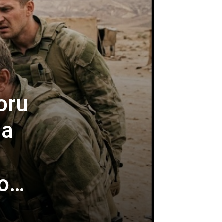
oru
na
ao…