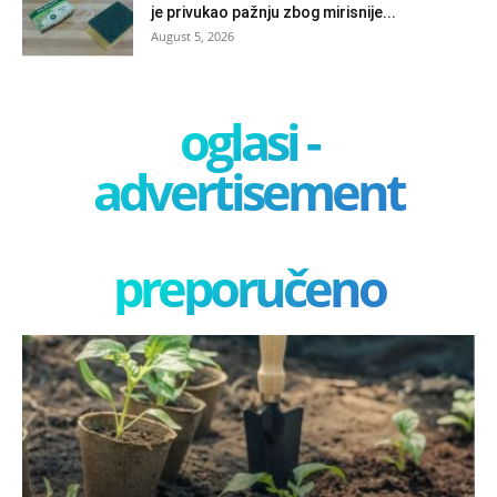
je privukao pažnju zbog mirisnije...
August 5, 2026
oglasi -
advertisement
preporučeno