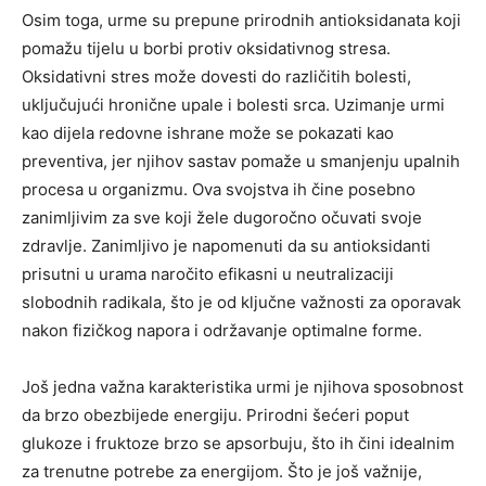
Osim toga, urme su prepune prirodnih antioksidanata koji
pomažu tijelu u borbi protiv oksidativnog stresa.
Oksidativni stres može dovesti do različitih bolesti,
uključujući hronične upale i bolesti srca. Uzimanje urmi
kao dijela redovne ishrane može se pokazati kao
preventiva, jer njihov sastav pomaže u smanjenju upalnih
procesa u organizmu. Ova svojstva ih čine posebno
zanimljivim za sve koji žele dugoročno očuvati svoje
zdravlje. Zanimljivo je napomenuti da su antioksidanti
prisutni u urama naročito efikasni u neutralizaciji
slobodnih radikala, što je od ključne važnosti za oporavak
nakon fizičkog napora i održavanje optimalne forme.
Još jedna važna karakteristika urmi je njihova sposobnost
da brzo obezbijede energiju. Prirodni šećeri poput
glukoze i fruktoze brzo se apsorbuju, što ih čini idealnim
za trenutne potrebe za energijom. Što je još važnije,