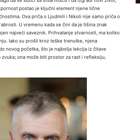
snagu da se suoči sa stvarnošću i da izgradi novi život,
tpornost postao je ključni element njene lične
ostima. Ova priča o Ljudmili i Nikoli nije samo priča o
 hrabrosti. U vremenu kada se čini da je tišina znak
 njen najveći saveznik. Prihvatanje stvarnosti, ma koliko
enju. Iako su prošli kroz teške trenutke, njena
o novog početka, što je najbolja lekcija iz čitave
 zvuka; ona može biti prostor za rast i refleksiju,