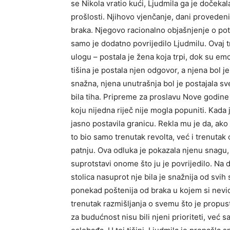
se Nikola vratio kući, Ljudmila ga je dočekal
prošlosti. Njihovo vjenčanje, dani proveden
braka. Njegovo racionalno objašnjenje o pot
samo je dodatno povrijedilo Ljudmilu. Ovaj tr
ulogu – postala je žena koja trpi, dok su em
tišina je postala njen odgovor, a njena bol j
snažna, njena unutrašnja bol je postajala sve
bila tiha. Pripreme za proslavu Nove godine 
koju nijedna riječ nije mogla popuniti. Kada j
jasno postavila granicu. Rekla mu je da, ako 
to bio samo trenutak revolta, već i trenutak
patnju. Ova odluka je pokazala njenu snagu, j
suprotstavi onome što ju je povrijedilo. Na
stolica nasuprot nje bila je snažnija od svih
ponekad poštenija od braka u kojem si nevidl
trenutak razmišljanja o svemu što je propustil
za budućnost nisu bili njeni prioriteti, već 