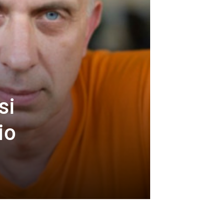
si
io