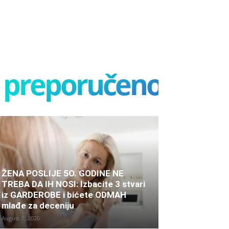
preporučeno
ŽENA POSLIJE 5O. GODINE NE
TREBA DA IH NOSI: Izbacite 3 stvari
iz GARDEROBE i bićete ODMAH
mlađe za deceniju
August 7, 2026