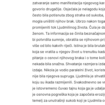
zatvaranje samo manifestacija njegovog kara
govorio drugačije. Osjećala je nelagodu koja 
često bila potisnuta zbog straha od sukoba, 
mogla uništiti njihov brak. Ubrzo nakon toga
promijeniti tok Ljudmilinog života. Čula je 
ženom. Ta informacija se činila beznačajnom,
bi potvrdila sumnje, obratila se njihovom prij
više od bilo kakvih riječi. Istina je bila brut
koja se vratila u njegov život u trenutku kad
pitanje o osnovi njihovog braka i o tome koli
nekada bila snažna. Shvatanje razmjera izdaj
izdaje. Nikola je vodio paralelni život, kor
nije bila njegova supruga. Ljudmila je shvati
koju su ikada razmijenili. Svakodnevno se v
je istovremeno čuvao tajnu koja ga je udalja
je osnovna pogreška koja je započela eroziju
temelj za unutrašnji sukob koji je Ljudmila os