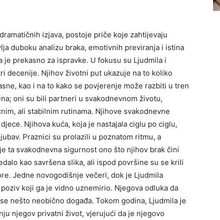
 dramatičnih izjava, postoje priče koje zahtijevaju
lja duboku analizu braka, emotivnih previranja i istina
a je prekasno za ispravke. U fokusu su Ljudmila i
tri decenije. Njihov životni put ukazuje na to koliko
sne, kao i na to kako se povjerenje može razbiti u tren
žena; oni su bili partneri u svakodnevnom životu,
ičnim, ali stabilnim rutinama. Njihove svakodnevne
 djece. Njihova kuća, koja je nastajala ciglu po ciglu,
jubav. Praznici su prolazili u poznatom ritmu, a
 je ta svakodnevna sigurnost ono što njihov brak čini
dalo kao savršena slika, ali ispod površine su se krili
ore. Jedne novogodišnje večeri, dok je Ljudmila
 poziv koji ga je vidno uznemirio. Njegova odluka da
a se nešto neobično događa. Tokom godina, Ljudmila je
nju njegov privatni život, vjerujući da je njegovo