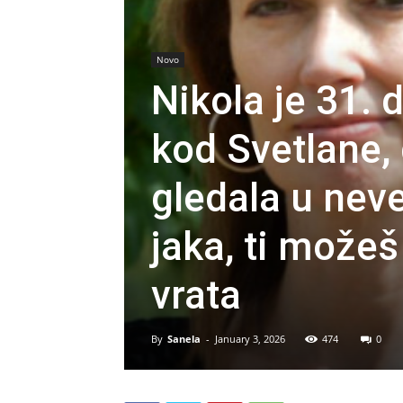
Novo
Nikola je 31.
kod Svetlane,
gledala u neve
jaka, ti možeš
vrata
By
Sanela
-
January 3, 2026
474
0