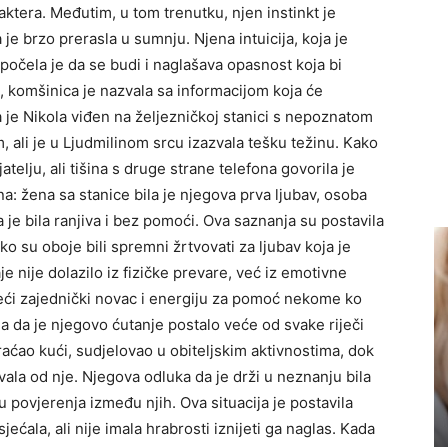
ktera. Međutim, u tom trenutku, njen instinkt je
je brzo prerasla u sumnju. Njena intuicija, koja je
počela je da se budi i naglašava opasnost koja bi
, komšinica je nazvala sa informacijom koja će
da je Nikola viđen na željezničkoj stanici s nepoznatom
 ali je u Ljudmilinom srcu izazvala tešku težinu. Kako
atelju, ali tišina s druge strane telefona govorila je
alna: žena sa stanice bila je njegova prva ljubav, osoba
a je bila ranjiva i bez pomoći. Ova saznanja su postavila
ko su oboje bili spremni žrtvovati za ljubav koja je
e nije dolazilo iz fizičke prevare, već iz emotivne
isteći zajednički novac i energiju za pomoć nekome ko
la da je njegovo ćutanje postalo veće od svake riječi
raćao kući, sudjelovao u obiteljskim aktivnostima, dok
vala od nje. Njegova odluka da je drži u neznanju bila
 povjerenja između njih. Ova situacija je postavila
jećala, ali nije imala hrabrosti iznijeti ga naglas. Kada