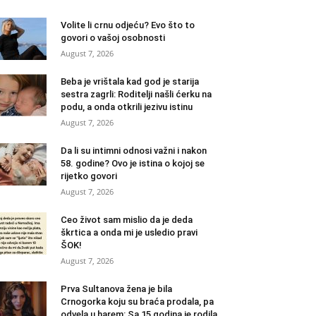
Volite li crnu odjeću? Evo što to
govori o vašoj osobnosti
August 7, 2026
Beba je vrištala kad god je starija
sestra zagrli: Roditelji našli ćerku na
podu, a onda otkrili jezivu istinu
August 7, 2026
Da li su intimni odnosi važni i nakon
58. godine? Ovo je istina o kojoj se
rijetko govori
August 7, 2026
Ceo život sam mislio da je deda
škrtica a onda mi je usledio pravi
ŠOK!
August 7, 2026
Prva Sultanova žena je bila
Crnogorka koju su braća prodala, pa
odvela u harem: Sa 15 godina je rodila