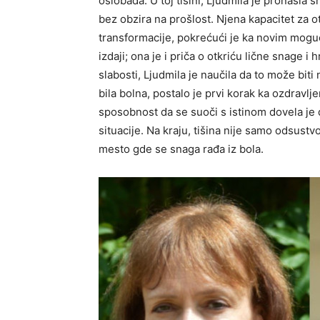
oslobađa. U toj tišini, Ljudmila je pronašla 
bez obzira na prošlost. Njena kapacitet za o
transformacije, pokrećući je ka novim mogućn
izdaji; ona je i priča o otkriću lične snage i
slabosti, Ljudmila je naučila da to može biti
bila bolna, postalo je prvi korak ka ozdravlj
sposobnost da se suoči s istinom dovela je d
situacije. Na kraju, tišina nije samo odsustvo
mesto gde se snaga rađa iz bola.