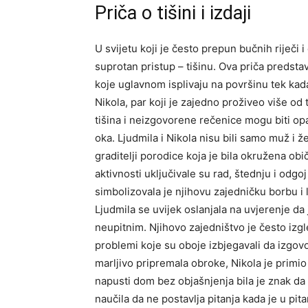
Priča o tišini i izdaji
U svijetu koji je često prepun bučnih riječi i
suprotan pristup – tišinu. Ova priča predstav
koje uglavnom isplivaju na površinu tek kad
Nikola, par koji je zajedno proživeo više od 
tišina i neizgovorene rečenice mogu biti opa
oka. Ljudmila i Nikola nisu bili samo muž i 
graditelji porodice koja je bila okružena ob
aktivnosti uključivale su rad, štednju i odgoj
simbolizovala je njihovu zajedničku borbu i l
Ljudmila se uvijek oslanjala na uvjerenje da
neupitnim. Njihovo zajedništvo je često izgle
problemi koje su oboje izbjegavali da izgov
marljivo pripremala obroke, Nikola je primio
napusti dom bez objašnjenja bila je znak d
naučila da ne postavlja pitanja kada je u pita