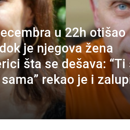
 decembra u 22h otišao
 dok je njegova žena
rici šta se dešava: “Ti 
 sama” rekao je i zalup