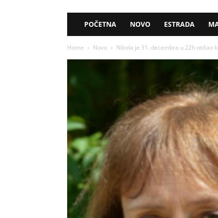
POČETNA
NOVO
ESTRADA
MA
Home
Novo
Nikola je 31. decembra u 22h otišao ko