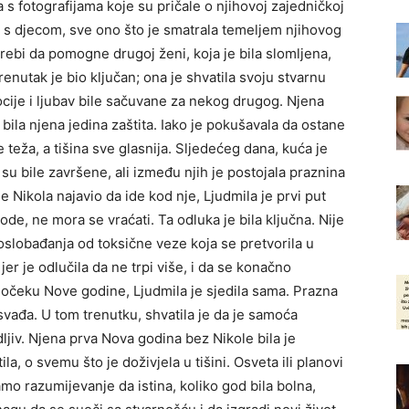
a s fotografijama koje su pričale o njihovoj zajedničkoj
i s djecom, sve ono što je smatrala temeljem njihovog
rebi da pomogne drugoj ženi, koja je bila slomljena,
enutak je bio ključan; ona je shvatila svoju stvarnu
ocije i ljubav bile sačuvane za nekog drugog. Njena
e bila njena jedina zaštita. Iako je pokušavala da ostane
 teža, a tišina sve glasnija. Sljedećeg dana, kuća je
su bile završene, ali između njih je postojala praznina
e Nikola najavio da ide kod nje, Ljudmila je prvi put
ode, ne mora se vraćati. Ta odluka je bila ključna. Nije
 oslobađanja od toksične veze koja se pretvorila u
er je odlučila da ne trpi više, i da se konačno
 dočeku Nove godine, Ljudmila je sjedila sama. Prazna
 svađa. U tom trenutku, shvatila je da je samoća
jiv. Njena prva Nova godina bez Nikole bila je
a, o svemu što je doživjela u tišini. Osveta ili planovi
samo razumijevanje da istina, koliko god bila bolna,