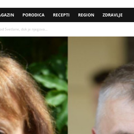
GAZIN
PORODICA
RECEPTI
REGION
ZDRAVLJE
d Svetlane, dok je njegova...