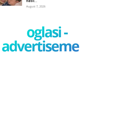
našli...
August 7, 2026
oglasi -
advertisement