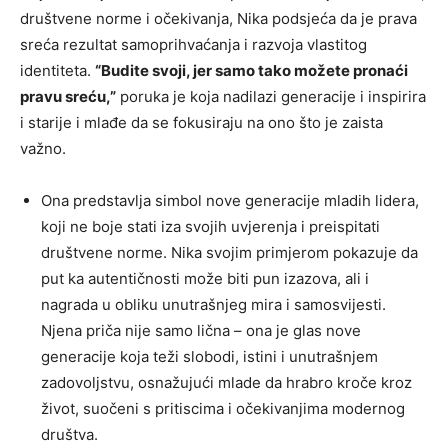
društvene norme i očekivanja, Nika podsjeća da je prava
sreća rezultat samoprihvaćanja i razvoja vlastitog
identiteta.
“Budite svoji, jer samo tako možete pronaći
pravu sreću,”
poruka je koja nadilazi generacije i inspirira
i starije i mlađe da se fokusiraju na ono što je zaista
važno.
Ona predstavlja simbol nove generacije mladih lidera,
koji ne boje stati iza svojih uvjerenja i preispitati
društvene norme. Nika svojim primjerom pokazuje da
put ka autentičnosti može biti pun izazova, ali i
nagrada u obliku unutrašnjeg mira i samosvijesti.
Njena priča nije samo lična – ona je glas nove
generacije koja teži slobodi, istini i unutrašnjem
zadovoljstvu, osnažujući mlade da hrabro kroče kroz
život, suočeni s pritiscima i očekivanjima modernog
društva.