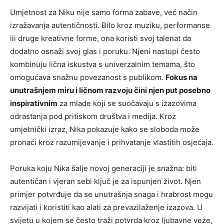
Umjetnost za Niku nije samo forma zabave, već način
izražavanja autentičnosti. Bilo kroz muziku, performanse
ili druge kreativne forme, ona koristi svoj talenat da
dodatno osnaži svoj glas i poruku. Njeni nastupi često
kombinuju lična iskustva s univerzalnim temama, što
omogućava snažnu povezanost s publikom.
Fokus na
unutrašnjem miru i ličnom razvoju čini njen put posebno
inspirativnim
za mlade koji se suočavaju s izazovima
odrastanja pod pritiskom društva i medija. Kroz
umjetnički izraz, Nika pokazuje kako se sloboda može
pronaći kroz razumijevanje i prihvatanje vlastitih osjećaja.
Poruka koju Nika šalje novoj generaciji je snažna: biti
autentičan i vjeran sebi ključ je za ispunjen život. Njen
primjer potvrđuje da se unutrašnja snaga i hrabrost mogu
razvijati i koristiti kao alati za prevazilaženje izazova. U
svijetu u kojem se često traži potvrda kroz ljubavne veze,