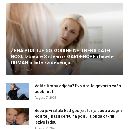
ŽENA POSLIJE 5O. GODINE NE TREBA DA IH
NOSI: Izbacite 3 stvari iz GARDEROBE i bićete
ODMAH mlađe za deceniju
August 7, 2026
Volite li crnu odjeću? Evo što to govori o vašoj
osobnosti
August 7, 2026
Beba je vrištala kad god je starija sestra zagrli:
Roditelji našli ćerku na podu, a onda otkrili
jezivu istinu
August 7, 2026