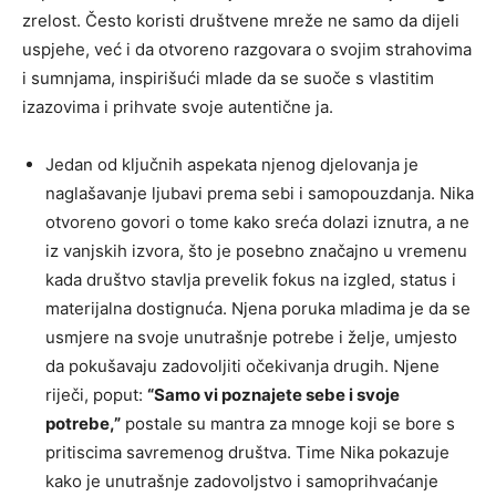
zrelost. Često koristi društvene mreže ne samo da dijeli
uspjehe, već i da otvoreno razgovara o svojim strahovima
i sumnjama, inspirišući mlade da se suoče s vlastitim
izazovima i prihvate svoje autentične ja.
Jedan od ključnih aspekata njenog djelovanja je
naglašavanje ljubavi prema sebi i samopouzdanja. Nika
otvoreno govori o tome kako sreća dolazi iznutra, a ne
iz vanjskih izvora, što je posebno značajno u vremenu
kada društvo stavlja prevelik fokus na izgled, status i
materijalna dostignuća. Njena poruka mladima je da se
usmjere na svoje unutrašnje potrebe i želje, umjesto
da pokušavaju zadovoljiti očekivanja drugih. Njene
riječi, poput:
“Samo vi poznajete sebe i svoje
potrebe,”
postale su mantra za mnoge koji se bore s
pritiscima savremenog društva. Time Nika pokazuje
kako je unutrašnje zadovoljstvo i samoprihvaćanje