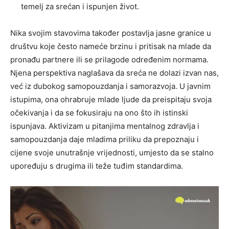
temelj za srećan i ispunjen život.
Nika svojim stavovima također postavlja jasne granice u
društvu koje često nameće brzinu i pritisak na mlade da
pronađu partnere ili se prilagode određenim normama.
Njena perspektiva naglašava da sreća ne dolazi izvan nas,
već iz dubokog samopouzdanja i samorazvoja. U javnim
istupima, ona ohrabruje mlade ljude da preispitaju svoja
očekivanja i da se fokusiraju na ono što ih istinski
ispunjava. Aktivizam u pitanjima mentalnog zdravlja i
samopouzdanja daje mladima priliku da prepoznaju i
cijene svoje unutrašnje vrijednosti, umjesto da se stalno
upoređuju s drugima ili teže tuđim standardima.