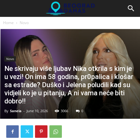
Home
Novo
Novo
Ne skrivaju više ljubav Nika otkrila s kim je
u vezi! On ima 58 godina, pr0paIica i kIošar
sa estrade? Duško i Jelena poludili kad su
vidjeli ko je u pitanju, A ni vama neće biti
dobro!!
By
Sanela
-
June 10, 2026
3066
0