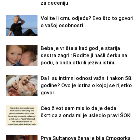
za deceniju
Volite li crnu odjeću? Evo što to govori
o vašoj osobnosti
Beba je vrištala kad god je starija
sestra zagrli: Roditelji našli ćerku na
podu, a onda otkrili jezivu istinu
Da li su intimni odnosi važni i nakon 58.
godine? Ovo je istina o kojoj se rijetko
govori
Ceo život sam mislio da je deda
škrtica a onda mi je usledio pravi ŠOK!
Prva Sultanova žena je bila Crnogorka