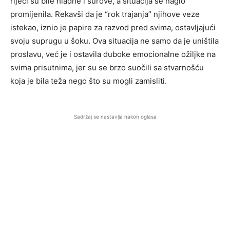
riječi su bile hladne i surove, a situacija se naglo
promijenila. Rekavši da je “rok trajanja” njihove veze
istekao, iznio je papire za razvod pred svima, ostavljajući
svoju suprugu u šoku. Ova situacija ne samo da je uništila
proslavu, već je i ostavila duboke emocionalne ožiljke na
svima prisutnima, jer su se brzo suočili sa stvarnošću
koja je bila teža nego što su mogli zamisliti.
Sadržaj se nastavlja nakon oglasa