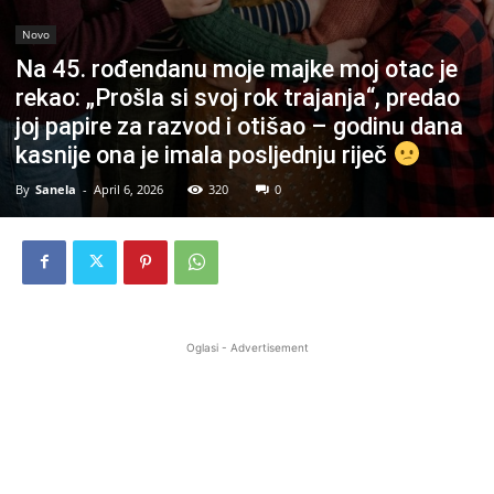
Novo
Na 45. rođendanu moje majke moj otac je
rekao: „Prošla si svoj rok trajanja“, predao
joj papire za razvod i otišao – godinu dana
kasnije ona je imala posljednju riječ
By
Sanela
-
April 6, 2026
320
0
Oglasi - Advertisement