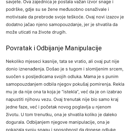
savjete.
Ova zajednica je postala važan izvor snage i
podrške, gdje su se žene međusobno osnaživale i
motivisale da prebrode svoje teškoće. Ovaj novi izazov je
dodatno jačao njeno samopouzdanje, jer je shvatila da
može uticati na živote drugih.
Povratak i Odbijanje Manipulacije
Nekoliko mjeseci kasnije, tata se vratio, ali ovaj put nije
donio iznenađenja. Došao je s tugom i slomljenim srcem,
suočen s posljedicama svojih odluka. Mama je s punim
samopouzdanjem odbila njegov pokušaj pomirenja.
Rekla
mu je da nije ona ta koja je “istekla”, već da je on izabrao
napustiti njihovu vezu. Ovaj trenutak nije bio samo kraj
jedne faze, već i početak novog poglavlja u njenom
životu. U tom trenutku, ona je shvatila koliko je daleko
dogurala.
Odbijanjem njegove manipulacije, ona je
pokazala svoju snagu i sposobnost da donese odluke