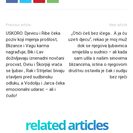
Previous article
Next article
USKORO: Djevicu i Ribe čeka
„Otići ćeš bez ičega… A ja ću
poziv koji mijenja prošlost,
uzeti djecu“, rekao je moj muž
Blizance i Vagu karma
dok se njegova ljubavnica
nagrađuje, Bik i Lav
smiješila u sudnici – ali kada
doživljavaju iznenadni novčani
sam ušla s našim sinovima
procvat, Ovnu i Škorpiji vraća
blizancima, istina o njegovom
se ljubav , Rak i Strijelac bivaju
društvu ostavila je čak i sudiju
stavljeni pred sudbinsku
bez riječi
odluku, a Vodoliju i Jarca čeka
emocionalni udarac – ali i
čudo!
related articles