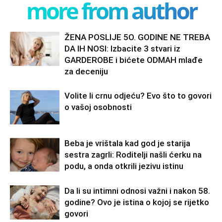
more from author
ŽENA POSLIJE 5O. GODINE NE TREBA
DA IH NOSI: Izbacite 3 stvari iz
GARDEROBE i bićete ODMAH mlađe
za deceniju
Volite li crnu odjeću? Evo što to govori
o vašoj osobnosti
Beba je vrištala kad god je starija
sestra zagrli: Roditelji našli ćerku na
podu, a onda otkrili jezivu istinu
Da li su intimni odnosi važni i nakon 58.
godine? Ovo je istina o kojoj se rijetko
govori