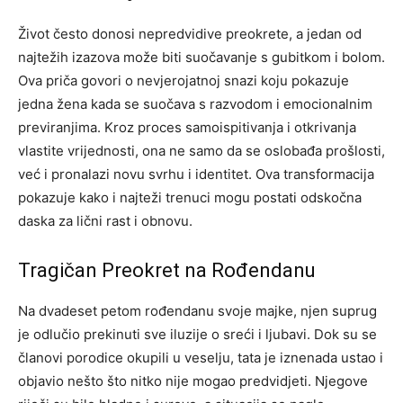
Život često donosi nepredvidive preokrete, a jedan od
najtežih izazova može biti suočavanje s gubitkom i bolom.
Ova priča govori o nevjerojatnoj snazi koju pokazuje
jedna žena kada se suočava s razvodom i emocionalnim
previranjima. Kroz proces samoispitivanja i otkrivanja
vlastite vrijednosti, ona ne samo da se oslobađa prošlosti,
već i pronalazi novu svrhu i identitet. Ova transformacija
pokazuje kako i najteži trenuci mogu postati odskočna
daska za lični rast i obnovu.
Tragičan Preokret na Rođendanu
Na dvadeset petom rođendanu svoje majke, njen suprug
je odlučio prekinuti sve iluzije o sreći i ljubavi. Dok su se
članovi porodice okupili u veselju, tata je iznenada ustao i
objavio nešto što nitko nije mogao predvidjeti. Njegove