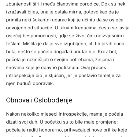
zbunjenosti širili među članovima porodice. Dok su neki
izražavali bijes, ona je ostala mirna, gotovo kao da je
primila neki šokantni udarac koji je učinio da se osjeća
odvojeno od situacije. U takvim trenucima, često se javlja
osjećaj bespomoćnosti, gdje se život čini neizvjesnim i
teškim. Mislila je da je sve izgubljeno, ali tih prvih dana
bola, nešto se počelo događati unutar nje. Kroz bol,
počela je razmišljati o svojim potrebama, željama i
snovima koje je odavno potisnula. Ovaj proces
introspekcije bio je ključan, jer je postavio temelje za
njen budući oporavak.
Obnova i Oslobođenje
Nakon nekoliko mjeseci introspekcije, mama je počela
dizati svoj duh. U početku su to bile male promjene:
počela je raditi honorarno, prihvaćajući nove prilike koje