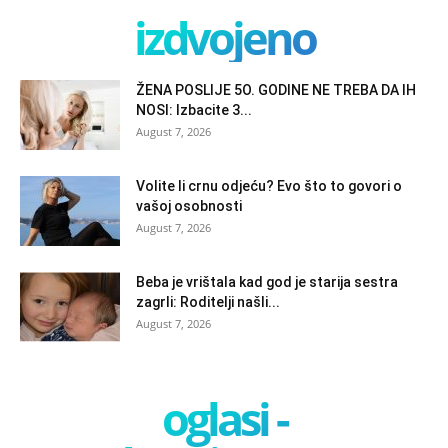
izdvojeno
ŽENA POSLIJE 5O. GODINE NE TREBA DA IH
NOSI: Izbacite 3...
August 7, 2026
Volite li crnu odjeću? Evo što to govori o
vašoj osobnosti
August 7, 2026
Beba je vrištala kad god je starija sestra
zagrli: Roditelji našli...
August 7, 2026
oglasi -