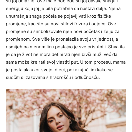
su joj dolazile. Ove male pobjede su joj davale snagu i
energiju koja joj je bila potrebna da nastavi dalje.
Njena
unutrašnja snaga počela se pojavljivati kroz fizičke
promjene, kao što su novi stilovi frizura i odjeće. Ove
promjene su simbolizovale njen novi početak i želju za
promjenom. Sve više je pronalazila svoju vrijednost, a
osmijeh na njenom licu postajao je sve prisutniji.
Shvatila
je da je život ne mora definirati njen bivši muž, već da
sama može kreirati svoj vlastiti put. U tom procesu, mama
je postajala uzor svojoj djeci, pokazujući im kako se
suočiti s izazovima s hrabrošću i odlučnošću.