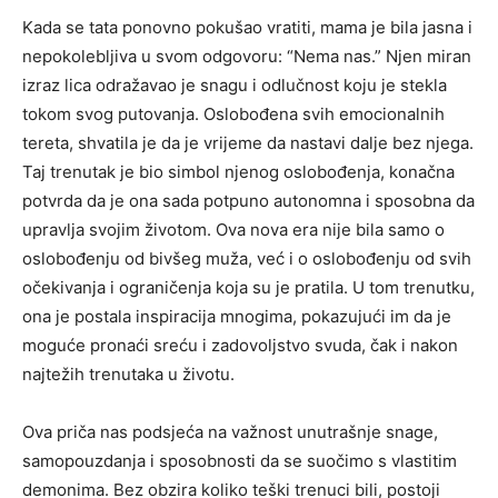
Kada se tata ponovno pokušao vratiti, mama je bila jasna i
nepokolebljiva u svom odgovoru: “Nema nas.” Njen miran
izraz lica odražavao je snagu i odlučnost koju je stekla
tokom svog putovanja. Oslobođena svih emocionalnih
tereta, shvatila je da je vrijeme da nastavi dalje bez njega.
Taj trenutak je bio simbol njenog oslobođenja, konačna
potvrda da je ona sada potpuno autonomna i sposobna da
upravlja svojim životom. Ova nova era nije bila samo o
oslobođenju od bivšeg muža, već i o oslobođenju od svih
očekivanja i ograničenja koja su je pratila.
U tom trenutku,
ona je postala inspiracija mnogima, pokazujući im da je
moguće pronaći sreću i zadovoljstvo svuda, čak i nakon
najtežih trenutaka u životu.
Ova priča nas podsjeća na važnost unutrašnje snage,
samopouzdanja i sposobnosti da se suočimo s vlastitim
demonima. Bez obzira koliko teški trenuci bili, postoji