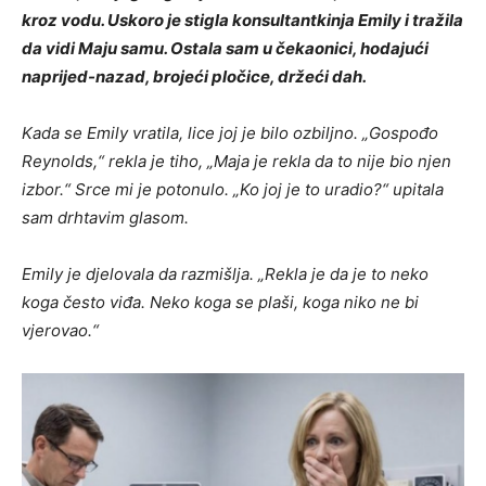
kroz vodu. Uskoro je stigla konsultantkinja Emily i tražila
da vidi Maju samu. Ostala sam u čekaonici, hodajući
naprijed-nazad, brojeći pločice, držeći dah.
Kada se Emily vratila, lice joj je bilo ozbiljno. „Gospođo
Reynolds,“ rekla je tiho, „Maja je rekla da to nije bio njen
izbor.“ Srce mi je potonulo. „Ko joj je to uradio?“ upitala
sam drhtavim glasom.
Emily je djelovala da razmišlja. „Rekla je da je to neko
koga često viđa. Neko koga se plaši, koga niko ne bi
vjerovao.“