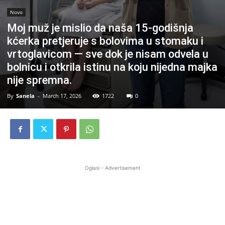
Novo
Moj muž je mislio da naša 15-godišnja
kćerka pretjeruje s bolovima u stomaku i
vrtoglavicom — sve dok je nisam odvela u
bolnicu i otkrila istinu na koju nijedna majka
nije spremna.
By
Sanela
-
March 17, 2026
1722
0
Oglasi - Advertisement