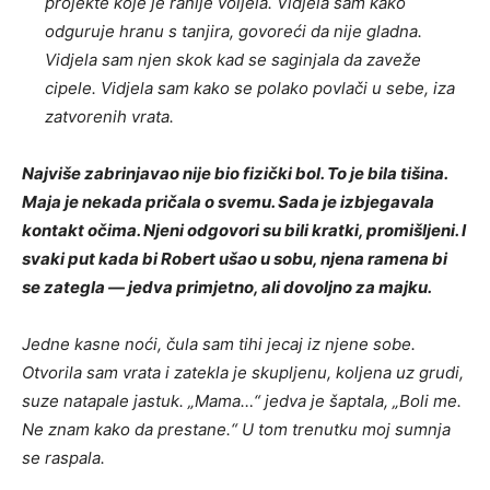
projekte koje je ranije voljela. Vidjela sam kako
odguruje hranu s tanjira, govoreći da nije gladna.
Vidjela sam njen skok kad se saginjala da zaveže
cipele. Vidjela sam kako se polako povlači u sebe, iza
zatvorenih vrata.
Najviše zabrinjavao nije bio fizički bol. To je bila tišina.
Maja je nekada pričala o svemu. Sada je izbjegavala
kontakt očima. Njeni odgovori su bili kratki, promišljeni. I
svaki put kada bi Robert ušao u sobu, njena ramena bi
se zategla — jedva primjetno, ali dovoljno za majku.
Jedne kasne noći, čula sam tihi jecaj iz njene sobe.
Otvorila sam vrata i zatekla je skupljenu, koljena uz grudi,
suze natapale jastuk. „Mama…“ jedva je šaptala, „Boli me.
Ne znam kako da prestane.“ U tom trenutku moj sumnja
se raspala.