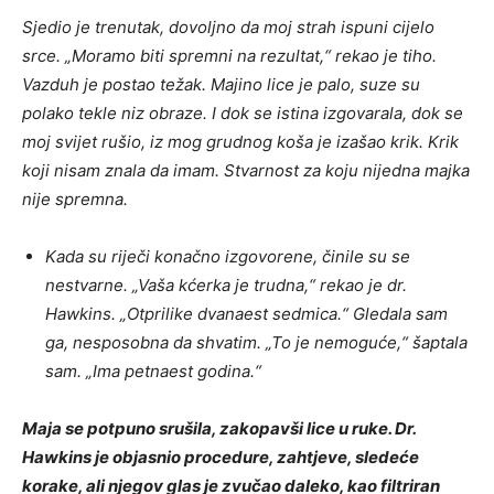
Sjedio je trenutak, dovoljno da moj strah ispuni cijelo
srce. „Moramo biti spremni na rezultat,“ rekao je tiho.
Vazduh je postao težak. Majino lice je palo, suze su
polako tekle niz obraze. I dok se istina izgovarala, dok se
moj svijet rušio, iz mog grudnog koša je izašao krik. Krik
koji nisam znala da imam. Stvarnost za koju nijedna majka
nije spremna.
Kada su riječi konačno izgovorene, činile su se
nestvarne. „Vaša kćerka je trudna,“ rekao je dr.
Hawkins. „Otprilike dvanaest sedmica.“ Gledala sam
ga, nesposobna da shvatim. „To je nemoguće,“ šaptala
sam. „Ima petnaest godina.“
Maja se potpuno srušila, zakopavši lice u ruke. Dr.
Hawkins je objasnio procedure, zahtjeve, sledeće
korake, ali njegov glas je zvučao daleko, kao filtriran