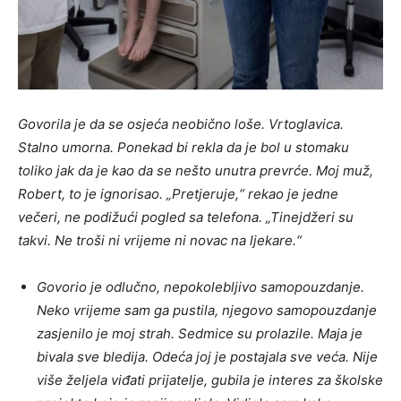
Govorila je da se osjeća neobično loše. Vrtoglavica.
Stalno umorna. Ponekad bi rekla da je bol u stomaku
toliko jak da je kao da se nešto unutra prevrće. Moj muž,
Robert, to je ignorisao. „Pretjeruje,“ rekao je jedne
večeri, ne podižući pogled sa telefona. „Tinejdžeri su
takvi. Ne troši ni vrijeme ni novac na ljekare.“
Govorio je odlučno, nepokolebljivo samopouzdanje.
Neko vrijeme sam ga pustila, njegovo samopouzdanje
zasjenilo je moj strah. Sedmice su prolazile. Maja je
bivala sve bledija. Odeća joj je postajala sve veća. Nije
više željela viđati prijatelje, gubila je interes za školske