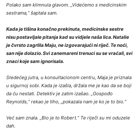
Polako sam klimnula glavom. „Videćemo s medicinskim
sestrama,“ šaptala sam.
Kada je tišina konačno prekinuta, medicinske sestre
nisu postavljale pitanja kad su vidjele naša lica. Natalie
je čvrsto zagrlila Maju, ne izgovarajući ni riječ. Te noći,
san nije dolazio. Svi zanemareni trenuci su se vraćali, svi
znaci koje sam ignorisala.
Sledećeg jutra, u konsultacionom centru, Maja je priznala
u sigurnoj sobi. Kada je izašla, držala me je kao da se boji
da ću nestati. Detektiv je zatim izašao. „Gospođo
Reynolds,“ rekao je tiho, „pokazala nam je ko je to bio.“
Već sam znala. „Bio je to Robert.“ Te riječi su mi oduzele
dah.