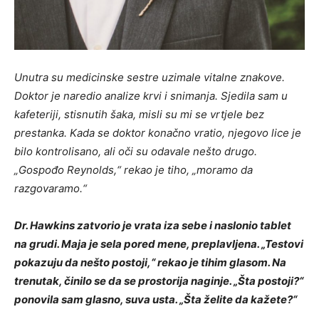
Unutra su medicinske sestre uzimale vitalne znakove.
Doktor je naredio analize krvi i snimanja. Sjedila sam u
kafeteriji, stisnutih šaka, misli su mi se vrtjele bez
prestanka. Kada se doktor konačno vratio, njegovo lice je
bilo kontrolisano, ali oči su odavale nešto drugo.
„Gospođo Reynolds,“ rekao je tiho, „moramo da
razgovaramo.“
Dr. Hawkins zatvorio je vrata iza sebe i naslonio tablet
na grudi. Maja je sela pored mene, preplavljena. „Testovi
pokazuju da nešto postoji,“ rekao je tihim glasom. Na
trenutak, činilo se da se prostorija naginje. „Šta postoji?“
ponovila sam glasno, suva usta. „Šta želite da kažete?“