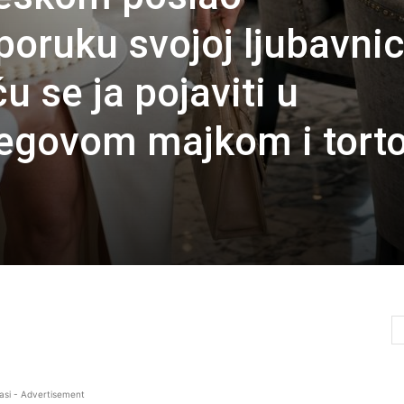
oruku svojoj ljubavnic
u se ja pojaviti u
jegovom majkom i tor
asi - Advertisement