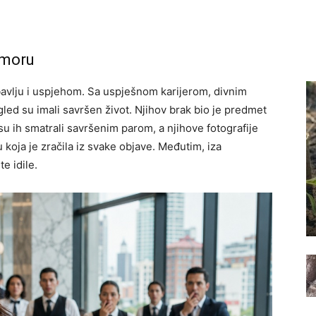
u moru
ubavlju i uspjehom. Sa uspješnom karijerom, divnim
ed su imali savršen život. Njihov brak bio je predmet
 su ih smatrali savršenim parom, a njihove fotografije
oja je zračila iz svake objave. Međutim, iza
te idile.