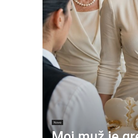
Novo
Moj muž je g