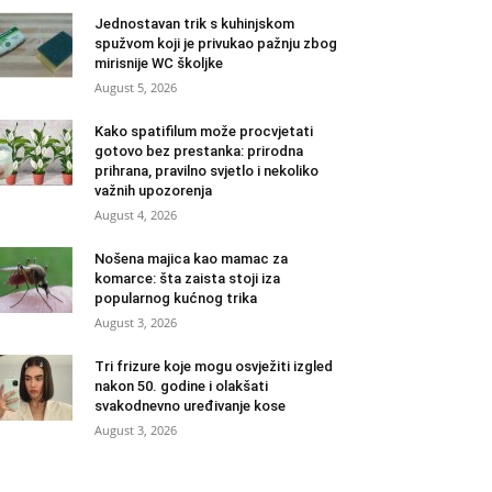
Jednostavan trik s kuhinjskom
spužvom koji je privukao pažnju zbog
mirisnije WC školjke
August 5, 2026
Kako spatifilum može procvjetati
gotovo bez prestanka: prirodna
prihrana, pravilno svjetlo i nekoliko
važnih upozorenja
August 4, 2026
Nošena majica kao mamac za
komarce: šta zaista stoji iza
popularnog kućnog trika
August 3, 2026
Tri frizure koje mogu osvježiti izgled
nakon 50. godine i olakšati
svakodnevno uređivanje kose
August 3, 2026