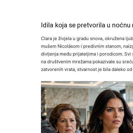
Idila koja se pretvorila u noćn
Clara je živjela u gradu snova, okružena lj
mušem Nicolásom i predivnim stanom, naizgl
divljenja među prijateljima i porodicom. Svi
na društvenim mrežama pokazivale su sreću k
zatvorenih vrata, stvarnost je bila daleko od 