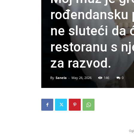
rođendansku p
ne sluteći da ć
restoranu s n
za razvod.
By
Sanela
-
May 26, 2026
146
0
Ogl