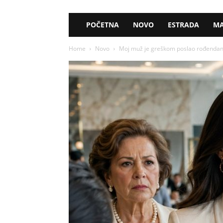
POČETNA
NOVO
ESTRADA
MA
Home
Novo
Moj muž je greškom poslao rođendansku