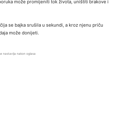
ruka može promijeniti tok života, uništiti brakove i
 čija se bajka srušila u sekundi, a kroz njenu priču
daja može donijeti.
se nastavlja nakon oglasa