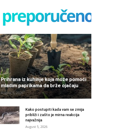
preporučeno
Prihrana iz kuhinje koja može pomoći
mladim paprikama da brže ojačaju
August 5, 2026
Kako postupiti kada vam se zmija
približi i zašto je mirna reakcija
najvažnija
August 5, 2026