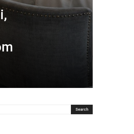
i,
tom