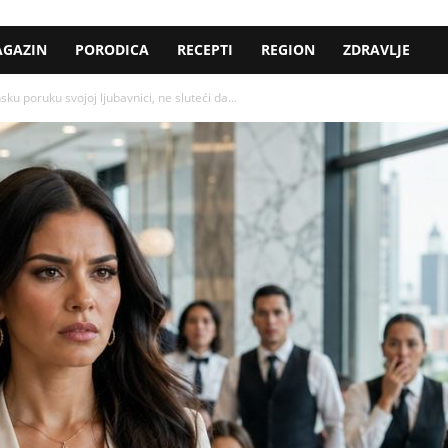
GAZIN
PORODICA
RECEPTI
REGION
ZDRAVLJE
 poruku svojoj ljubavnici, ne sluteći da...