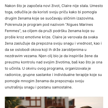
Nakon što je započela novi život, Claire nije stala. Umesto
toga, odlučila je da koristi svoju priču kako bi pomogla
drugim ženama koje se suočavaju sličnim izazovima.
Pokrenula je program pod nazivom “Aigues Marines
Femmes”, sa ciljem da pruži podršku ženama koje su
prošle kroz emotivne krize.
Claire je verovala da svaka
žena zaslužuje da prepozna svoju snagu i vrednost, kao i
da se oslobodi okova koji ih drže zarobljenima u
nezdravim vezama. Njen cilj bio je da inspiriše žene da
preuzmu kontrolu nad svojim životima, baš kao što je ona
to učinila.
U okviru ovog programa, organizovala je
radionice, grupne sastanke i individualne terapije koje su
pomogle mnogim ženama da prepoznaju svoju
unutrašnju snagu i postanu samostalne.