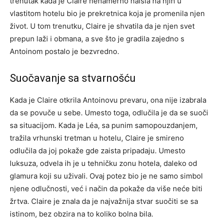
trenutak kada je Claire nenamerno naišla na njih u
vlastitom hotelu bio je prekretnica koja je promenila njen
život. U tom trenutku, Claire je shvatila da je njen svet
prepun laži i obmana, a sve što je gradila zajedno s
Antoinom postalo je bezvredno.
Suočavanje sa stvarnošću
Kada je Claire otkrila Antoinovu prevaru, ona nije izabrala
da se povuče u sebe. Umesto toga, odlučila je da se suoči
sa situacijom. Kada je Léa, sa punim samopouzdanjem,
tražila vrhunski tretman u hotelu, Claire je smireno
odlučila da joj pokaže gde zaista pripadaju. Umesto
luksuza, odvela ih je u tehničku zonu hotela, daleko od
glamura koji su uživali. Ovaj potez bio je ne samo simbol
njene odlučnosti, već i način da pokaže da više neće biti
žrtva. Claire je znala da je najvažnija stvar suočiti se sa
istinom, bez obzira na to koliko bolna bila.