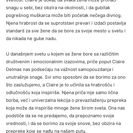
snagu u sebi, bez obzira na okolnosti, i da gubitak
pogrešnog muškarca može biti početak nečega divnog.
Njena hrabrost da se suprotstavi prevari i izdaći postavlja
standard za sve žene da se bore za svoje mesto u svetu i
da nikada ne gube nadu.
U današnjem svetu u kojem se žene bore sa različitim
društvenim i emocionalnim izazovima, priče poput Claire
Delmas nas podsećaju na važnost samopouzdanja i
unutrašnje snage. Svi smo sposobni da se borimo za ono
što zaslužujemo, a Claire je to učinila sa hrabrošću i
odlučnošću koja inspiriše. Njena priča nije samo lična
borba, već i univerzalna lekcija o prevazilaženju prepreka
koja može da inspiriše mnoge žene širom sveta. Ona nas
podstiče da se ne predajemo, da prepoznamo svoje
vrednosti, i da se borimo za svoje snove, bez obzira na
prepreke koje se nađu na našem putu.