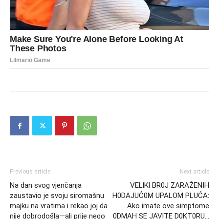
Previous article
Next article
Na dan svog vjenčanja
VELlKl BR0J ZARAŽENIH
zaustavio je svoju siromašnu
H0DAJUĆ0M UPALOM PLUĆA:
majku na vratima i rekao joj da
Ako imate ove simptome
nije dobrodošla—ali prije nego
0DMAH SE JAVlTE D0KT0RU…