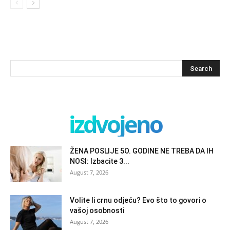
izdvojeno
ŽENA POSLIJE 5O. GODINE NE TREBA DA IH
NOSI: Izbacite 3...
August 7, 2026
Volite li crnu odjeću? Evo što to govori o
vašoj osobnosti
August 7, 2026