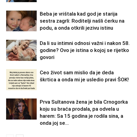
Beba je vrištala kad god je starija
sestra zagrli: Roditelji našli ćerku na
podu, a onda otkrili jezivu istinu
Da li su intimni odnosi važni i nakon 58.
godine? Ovo je istina o kojoj se rijetko
govori
Ceo život sam mislio da je deda
škrtica a onda mi je usledio pravi ŠOK!
Prva Sultanova žena je bila Crnogorka
koju su braća prodala, pa odvela u
harem: Sa 15 godina je rodila sina, a
onda joj se...