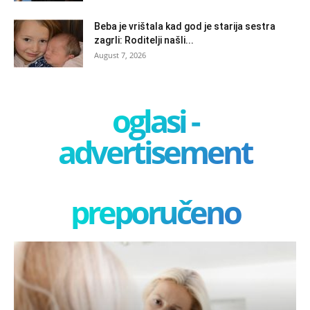
Beba je vrištala kad god je starija sestra
zagrli: Roditelji našli...
August 7, 2026
oglasi -
advertisement
preporučeno