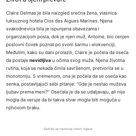
Claire Delmas je bila naizgled srećna žena, vlasnica
luksuznog hotela Clos des Aigues Marines. Njena
svakodnevica bila je ispunjena obavezama i
organizacijom posla, dok je njen muž, Antoine, bio cenjen
poslovni čovek poznat po svom šarmu i elokvenciji.
Međutim, kako su dani prolazili, Claire je počela da oseća
da postaje
nevidljiva
u očima svog muža. Njena životna
rutina, koja se nekada činila savršenom, pretvorila se u
monotoniju. S vremenom, ona je počela da se oseća kao
senka, postavljajući sebi pitanje: “Gde je nestao muževa
ljubav prema meni?” Osećala je da se udaljavaju, ali nije
mogla da veruje da bi takva stvar mogla biti moguća u
njihovom braku.
Sadržaj se nastavlja nakon oglasa