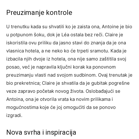
Preuzimanje kontrole
U trenutku kada su shvatili ko je zaista ona, Antoine je bio
u potpunom šoku, dok je Léa ostala bez reči. Claire je
iskoristila ovu priliku da jasno stavi do znanja da je ona
vlasnica hotela, a ne neko ko će trpeti sramotu.
Kada je
izbacila njih dvoje iz hotela, ona nije samo zaštitila svoj
posao, već je napravila ključni korak ka ponovnom
preuzimanju vlasti nad svojom sudbinom. Ovaj trenutak je
bio prekretnica; Claire je shvatila da je gubitak pogrešne
veze zapravo početak novog života.
Oslobađajući se
Antoina, ona je otvorila vrata ka novim prilikama i
mogućnostima koje će joj omogućiti da se ponovo
izgradi.
Nova svrha i inspiracija