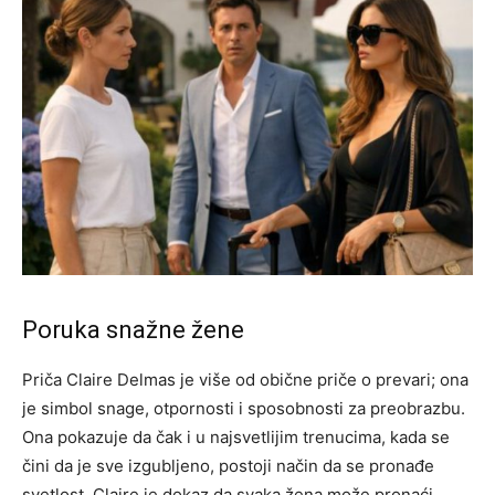
Poruka snažne žene
Priča Claire Delmas je više od obične priče o prevari; ona
je simbol snage, otpornosti i sposobnosti za preobrazbu.
Ona pokazuje da čak i u najsvetlijim trenucima, kada se
čini da je sve izgubljeno, postoji način da se pronađe
svetlost.
Claire je dokaz da svaka žena može pronaći