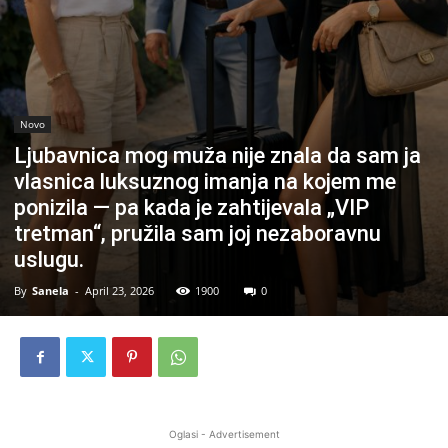
Novo
Ljubavnica mog muža nije znala da sam ja
vlasnica luksuznog imanja na kojem me
ponizila — pa kada je zahtijevala „VIP
tretman“, pružila sam joj nezaboravnu
uslugu.
By
Sanela
-
April 23, 2026
1900
0
Oglasi - Advertisement