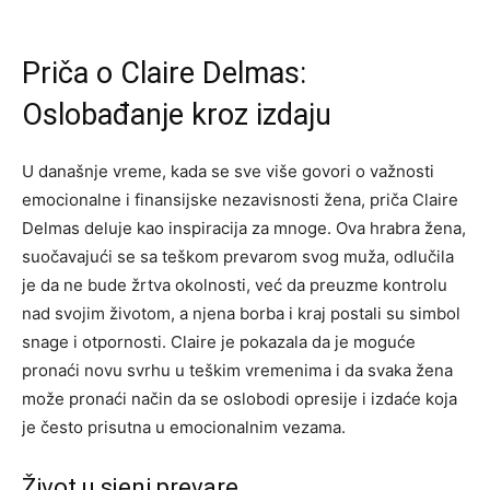
Priča o Claire Delmas:
Oslobađanje kroz izdaju
U današnje vreme, kada se sve više govori o važnosti
emocionalne i finansijske nezavisnosti žena, priča Claire
Delmas deluje kao inspiracija za mnoge. Ova hrabra žena,
suočavajući se sa teškom prevarom svog muža, odlučila
je da ne bude žrtva okolnosti, već da preuzme kontrolu
nad svojim životom, a njena borba i kraj postali su simbol
snage i otpornosti. Claire je pokazala da je moguće
pronaći novu svrhu u teškim vremenima i da svaka žena
može pronaći način da se oslobodi opresije i izdaće koja
je često prisutna u emocionalnim vezama.
Život u sjeni prevare