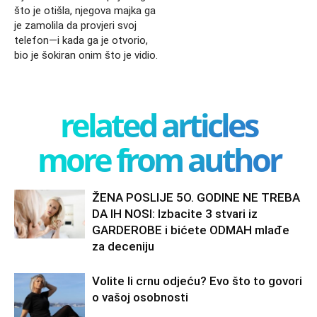
što je otišla, njegova majka ga
je zamolila da provjeri svoj
telefon—i kada ga je otvorio,
bio je šokiran onim što je vidio.
related articles
more from author
ŽENA POSLIJE 5O. GODINE NE TREBA
DA IH NOSI: Izbacite 3 stvari iz
GARDEROBE i bićete ODMAH mlađe
za deceniju
Volite li crnu odjeću? Evo što to govori
o vašoj osobnosti