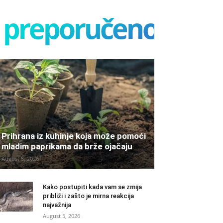
preporučeno
Prihrana iz kuhinje koja može pomoći
mladim paprikama da brže ojačaju
August 5, 2026
Kako postupiti kada vam se zmija
približi i zašto je mirna reakcija
najvažnija
August 5, 2026