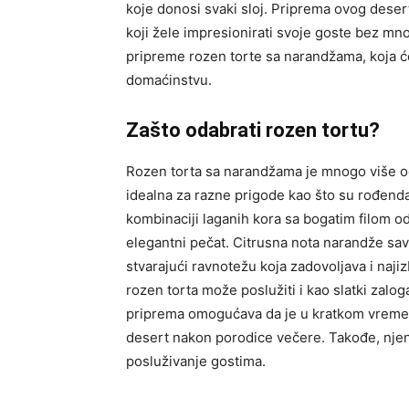
koje donosi svaki sloj. Priprema ovog desert
koji žele impresionirati svoje goste bez mn
pripreme rozen torte sa narandžama, koja ć
domaćinstvu.
Zašto odabrati rozen tortu?
Rozen torta sa narandžama je mnogo više od 
idealna za razne prigode kao što su rođendan
kombinaciji laganih kora sa bogatim filom od
elegantni pečat. Citrusna nota narandže sa
stvarajući ravnotežu koja zadovoljava i najiz
rozen torta može poslužiti i kao slatki zal
priprema omogućava da je u kratkom vremenu
desert nakon porodice večere. Takođe, njena
posluživanje gostima.