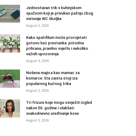
Jednostavan trik s kuhinjskom
spužvom koji je privukao pažnju zbog
mirisnije WC školjke
August 5, 2026
Kako spatifilum može procvjetati
gotovo bez prestanka: prirodna
prihrana, pravilno svjetlo i nekoliko
važnih upozorenja
August 4, 2026
Nošena majica kao mamac za
komarce: šta zaista stoji iza
popularnog kućnog trika
August 3, 2026
Tri frizure koje mogu osvježiti izgled
nakon 50. godine i olakšati
svakodnevno uređivanje kose
August 3, 2026