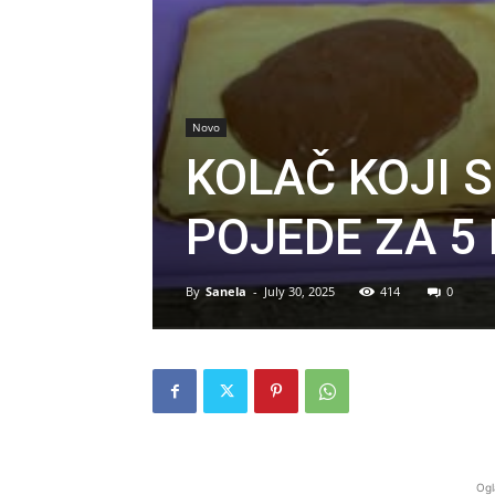
Novo
KOLAČ KOJI S
POJEDE ZA 5
By
Sanela
-
July 30, 2025
414
0
Ogl