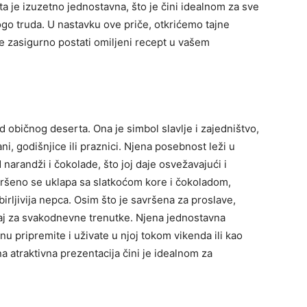
a je izuzetno jednostavna, što je čini idealnom za sve
ogo truda. U nastavku ove priče, otkrićemo tajne
e zasigurno postati omiljeni recept u vašem
običnog deserta. Ona je simbol slavlje i zajedništvo,
i, godišnjice ili praznici. Njena posebnost leži u
 narandži i čokolade, što joj daje osvežavajući i
vršeno se uklapa sa slatkoćom kore i čokoladom,
birljivija nepca. Osim što je savršena za proslave,
ogaj za svakodnevne trenutke. Njena jednostavna
 pripremite i uživate u njoj tokom vikenda ili kao
 atraktivna prezentacija čini je idealnom za