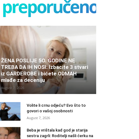
preporučeno
ŽENA POSLIJE 5O. GODINE NE
TREBA DA IH NOSI: Izbacite 3 stvari
iz GARDEROBE i bićete ODMAH
mlađe za deceniju
August 7, 2026
Volite li crnu odjeću? Evo što to
govori o vašoj osobnosti
August 7, 2026
Beba je vrištala kad god je starija
sestra zagrli: Roditelji našli ćerku na