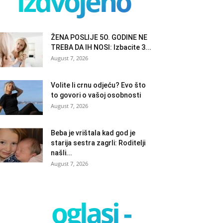
izdvojeno
ŽENA POSLIJE 5O. GODINE NE
TREBA DA IH NOSI: Izbacite 3...
August 7, 2026
Volite li crnu odjeću? Evo što
to govori o vašoj osobnosti
August 7, 2026
Beba je vrištala kad god je
starija sestra zagrli: Roditelji
našli...
August 7, 2026
oglasi -