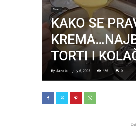
Novo
KAKO SE PRA
KREMA…NAJB
TORTI I KOLA
By
Sanela
-
July 6, 2025
436
0
Ogl