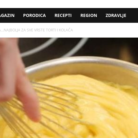
GAZIN
PORODICA
RECEPTI
REGION
ZDRAVLJE
…NAJBOLJA ZA SVE VRSTE TORTI I KOLAČA