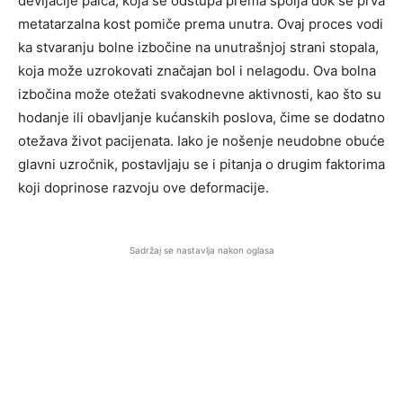
devijacije palca, koja se odstupa prema spolja dok se prva
metatarzalna kost pomiče prema unutra. Ovaj proces vodi
ka stvaranju bolne izbočine na unutrašnjoj strani stopala,
koja može uzrokovati značajan bol i nelagodu. Ova bolna
izbočina može otežati svakodnevne aktivnosti, kao što su
hodanje ili obavljanje kućanskih poslova, čime se dodatno
otežava život pacijenata. Iako je nošenje neudobne obuće
glavni uzročnik, postavljaju se i pitanja o drugim faktorima
koji doprinose razvoju ove deformacije.
Sadržaj se nastavlja nakon oglasa