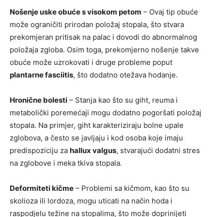
Nošenje uske obuće s visokom petom
– Ovaj tip obuće
može ograničiti prirodan položaj stopala, što stvara
prekomjeran pritisak na palac i dovodi do abnormalnog
položaja zgloba. Osim toga, prekomjerno nošenje takve
obuće može uzrokovati i druge probleme poput
plantarne fasciitis
, što dodatno otežava hodanje.
Hronične bolesti
– Stanja kao što su giht, reuma i
metabolički poremećaji mogu dodatno pogoršati položaj
stopala. Na primjer, giht karakteriziraju bolne upale
zglobova, a često se javljaju i kod osoba koje imaju
predispoziciju za
hallux valgus
, stvarajući dodatni stres
na zglobove i meka tkiva stopala.
Deformiteti kičme
– Problemi sa kičmom, kao što su
skolioza ili lordoza, mogu uticati na način hoda i
raspodjelu težine na stopalima, što može doprinijeti