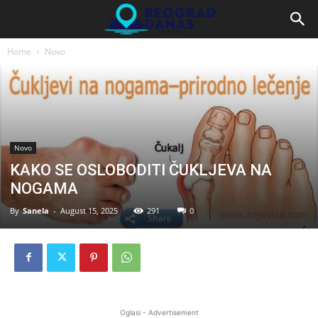
Home
Novo
Novo
KAKO SE OSLOBODITI ČUKLJEVA NA
NOGAMA
By
Sanela
-
August 15, 2025
291
0
Oglasi - Advertisement