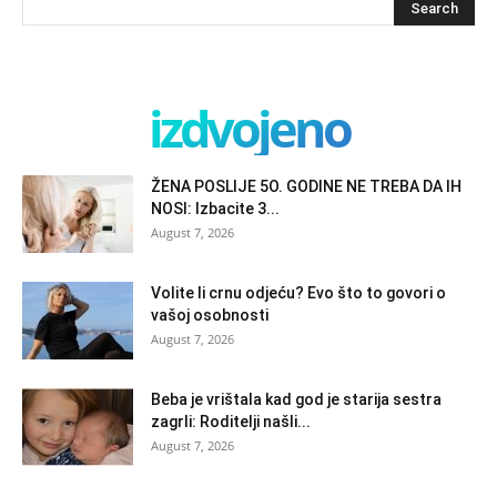
izdvojeno
ŽENA POSLIJE 5O. GODINE NE TREBA DA IH
NOSI: Izbacite 3...
August 7, 2026
Volite li crnu odjeću? Evo što to govori o
vašoj osobnosti
August 7, 2026
Beba je vrištala kad god je starija sestra
zagrli: Roditelji našli...
August 7, 2026