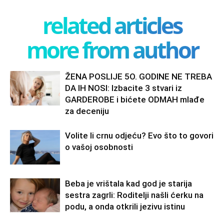
related articles
more from author
ŽENA POSLIJE 5O. GODINE NE TREBA
DA IH NOSI: Izbacite 3 stvari iz
GARDEROBE i bićete ODMAH mlađe
za deceniju
Volite li crnu odjeću? Evo što to govori
o vašoj osobnosti
Beba je vrištala kad god je starija
sestra zagrli: Roditelji našli ćerku na
podu, a onda otkrili jezivu istinu