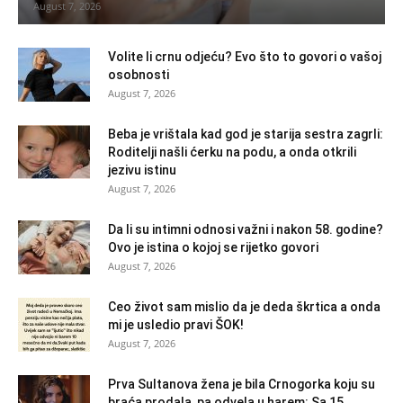
August 7, 2026
Volite li crnu odjeću? Evo što to govori o vašoj
osobnosti
August 7, 2026
Beba je vrištala kad god je starija sestra zagrli:
Roditelji našli ćerku na podu, a onda otkrili
jezivu istinu
August 7, 2026
Da li su intimni odnosi važni i nakon 58. godine?
Ovo je istina o kojoj se rijetko govori
August 7, 2026
Ceo život sam mislio da je deda škrtica a onda
mi je usledio pravi ŠOK!
August 7, 2026
Prva Sultanova žena je bila Crnogorka koju su
braća prodala, pa odvela u harem: Sa 15