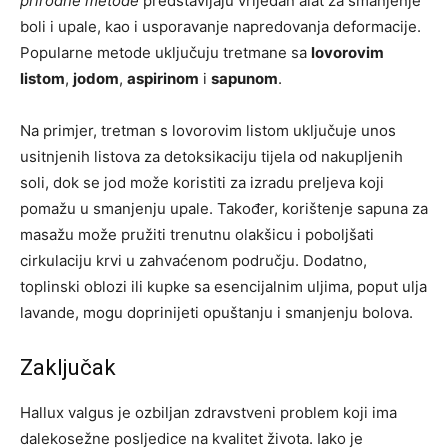
prirodne metode
predstavljaju vrijedan alat za smanjenje
boli i upale, kao i usporavanje napredovanja deformacije.
Popularne metode uključuju tretmane sa
lovorovim
listom
,
jodom
,
aspirinom
i
sapunom
.
Na primjer, tretman s lovorovim listom uključuje unos
usitnjenih listova za detoksikaciju tijela od nakupljenih
soli, dok se jod može koristiti za izradu preljeva koji
pomažu u smanjenju upale. Također, korištenje sapuna za
masažu može pružiti trenutnu olakšicu i poboljšati
cirkulaciju krvi u zahvaćenom području. Dodatno,
toplinski oblozi ili kupke sa esencijalnim uljima, poput ulja
lavande, mogu doprinijeti opuštanju i smanjenju bolova.
Zaključak
Hallux valgus je ozbiljan zdravstveni problem koji ima
dalekosežne posljedice na kvalitet života. Iako je