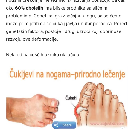
hoda ili prekomjerne težine. Istraživanja pokazuju da čak
oko
60% obolelih
ima bliske srodnike sa sličnim
problemima. Genetika igra značajnu ulogu, pa se često
može primijetiti da se čukalj javlja unutar porodica. Pored
genetskih faktora, postoje i drugi uzroci koji doprinose
razvoju ove deformacije.
Neki od najčešćih uzroka uključuju: