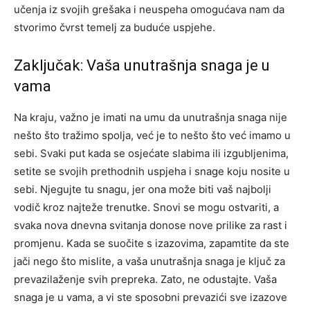
učenja iz svojih grešaka i neuspeha omogućava nam da
stvorimo čvrst temelj za buduće uspjehe.
Zaključak: Vaša unutrašnja snaga je u
vama
Na kraju, važno je imati na umu da unutrašnja snaga nije
nešto što tražimo spolja, već je to nešto što već imamo u
sebi. Svaki put kada se osjećate slabima ili izgubljenima,
setite se svojih prethodnih uspjeha i snage koju nosite u
sebi.
Njegujte tu snagu, jer ona može biti vaš najbolji
vodič kroz najteže trenutke. Snovi se mogu ostvariti, a
svaka nova dnevna svitanja donose nove prilike za rast i
promjenu.
Kada se suočite s izazovima, zapamtite da ste
jači nego što mislite, a vaša unutrašnja snaga je ključ za
prevazilaženje svih prepreka. Zato, ne odustajte. Vaša
snaga je u vama, a vi ste sposobni prevazići sve izazove