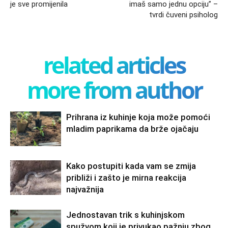
je sve promijenila
imaš samo jednu opciju” –
tvrdi čuveni psiholog
related articles
more from author
Prihrana iz kuhinje koja može pomoći
mladim paprikama da brže ojačaju
Kako postupiti kada vam se zmija
približi i zašto je mirna reakcija
najvažnija
Jednostavan trik s kuhinjskom
spužvom koji je privukao pažnju zbog