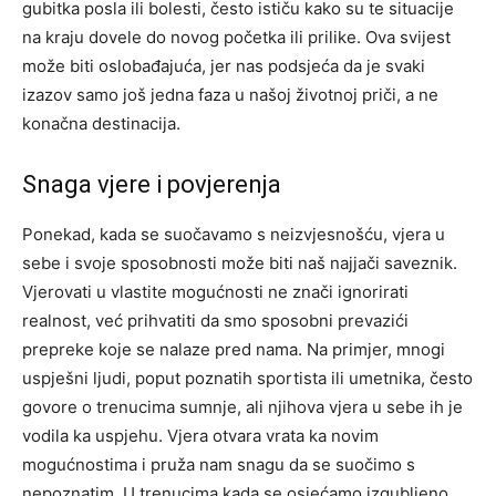
gubitka posla ili bolesti, često ističu kako su te situacije
na kraju dovele do novog početka ili prilike.
Ova svijest
može biti oslobađajuća, jer nas podsjeća da je svaki
izazov samo još jedna faza u našoj životnoj priči, a ne
konačna destinacija.
Snaga vjere i povjerenja
Ponekad, kada se suočavamo s neizvjesnošću, vjera u
sebe i svoje sposobnosti može biti naš najjači saveznik.
Vjerovati u vlastite mogućnosti ne znači ignorirati
realnost, već prihvatiti da smo sposobni prevazići
prepreke koje se nalaze pred nama.
Na primjer, mnogi
uspješni ljudi, poput poznatih sportista ili umetnika, često
govore o trenucima sumnje, ali njihova vjera u sebe ih je
vodila ka uspjehu. Vjera otvara vrata ka novim
mogućnostima i pruža nam snagu da se suočimo s
nepoznatim.
U trenucima kada se osjećamo izgubljeno,