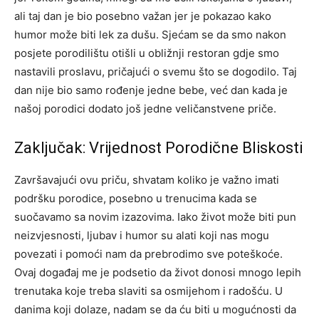
ali taj dan je bio posebno važan jer je pokazao kako
humor može biti lek za dušu. Sjećam se da smo nakon
posjete porodilištu otišli u obližnji restoran gdje smo
nastavili proslavu, pričajući o svemu što se dogodilo. Taj
dan nije bio samo rođenje jedne bebe, već dan kada je
našoj porodici dodato još jedne veličanstvene priče.
Zaključak: Vrijednost Porodične Bliskosti
Završavajući ovu priču, shvatam koliko je važno imati
podršku porodice, posebno u trenucima kada se
suočavamo sa novim izazovima. Iako život može biti pun
neizvjesnosti, ljubav i humor su alati koji nas mogu
povezati i pomoći nam da prebrodimo sve poteškoće.
Ovaj događaj me je podsetio da život donosi mnogo lepih
trenutaka koje treba slaviti sa osmijehom i radošću. U
danima koji dolaze, nadam se da ću biti u mogućnosti da