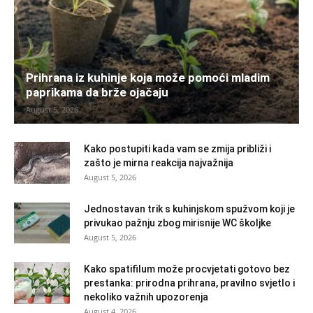
Prihrana iz kuhinje koja može pomoći mladim
paprikama da brže ojačaju
August 5, 2026
Kako postupiti kada vam se zmija približi i
zašto je mirna reakcija najvažnija
August 5, 2026
Jednostavan trik s kuhinjskom spužvom koji je
privukao pažnju zbog mirisnije WC školjke
August 5, 2026
Kako spatifilum može procvjetati gotovo bez
prestanka: prirodna prihrana, pravilno svjetlo i
nekoliko važnih upozorenja
August 4, 2026