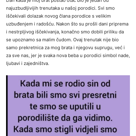
Dan kada je moj brat postao otac bio je jedan od
najuzbudljivijih trenutaka u našoj porodici. Svi smo
iščekivali dolazak novog člana porodice s velikim
uzbuđenjem i radošću. Nakon što su prošli dani priprema
i nestrpljivog iščekivanja, konačno smo dobili priliku da
se upoznamo sa malim čudom. Ovaj trenutak nije bio
samo prekretnica za mog brata i njegovu suprugu, već i
za sve nas, jer je svaka nova beba u porodici simbol nade,
ljubavi i zajedništva.