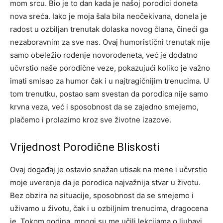
mom srcu. Bio je to dan kada je našoj porodici doneta
nova sreća. Iako je moja šala bila neočekivana, donela je
radost u ozbiljan trenutak dolaska novog člana, čineći ga
nezaboravnim za sve nas. Ovaj humoristični trenutak nije
samo obeležio rođenje novorođeneta, već je dodatno
učvrstio naše porodične veze, pokazujući koliko je važno
imati smisao za humor čak i u najtragičnijim trenucima. U
tom trenutku, postao sam svestan da porodica nije samo
krvna veza, već i sposobnost da se zajedno smejemo,
plačemo i prolazimo kroz sve životne izazove.
Vrijednost Porodične Bliskosti
Ovaj događaj je ostavio snažan utisak na mene i učvrstio
moje uverenje da je porodica najvažnija stvar u životu.
Bez obzira na situacije, sposobnost da se smejemo i
uživamo u životu, čak i u ozbiljnim trenucima, dragocena
je. Tokom godina, mnogi su me učili lekcijama o ljubavi,