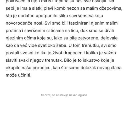
pokrivače, a njen miris i toplina su nas sve osvojili. Na
sebi je imala slatki plavi kombinezon sa malim džepovima,
što je dodatno upotpunilo sliku savršenstva koju
novorođenče nosi. Svi smo bili fascinirani njenim malim
prstima i savršenim crticama na licu, dok smo se divili
njezinim očima koje su, iako su bile zatvorene, delovale
kao da već vide svet oko sebe. U tom trenutku, svi smo
postali svesni koliko je život dragocen i koliko je važno
slaviti svaki njegov trenutak. Bilo je to iskustvo koje je
okupilo našu porodicu, kao što samo dolazak novog člana
može učiniti.
Sadržaj se nastavlja nakon oglasa