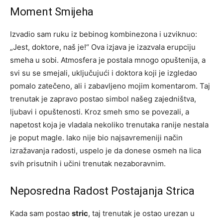
Moment Smijeha
Izvadio sam ruku iz bebinog kombinezona i uzviknuo:
„Jest, doktore, naš je!“ Ova izjava je izazvala erupciju
smeha u sobi. Atmosfera je postala mnogo opuštenija, a
svi su se smejali, uključujući i doktora koji je izgledao
pomalo zatečeno, ali i zabavljeno mojim komentarom. Taj
trenutak je zapravo postao simbol našeg zajedništva,
ljubavi i opuštenosti. Kroz smeh smo se povezali, a
napetost koja je vladala nekoliko trenutaka ranije nestala
je poput magle. Iako nije bio najsavremeniji način
izražavanja radosti, uspelo je da donese osmeh na lica
svih prisutnih i učini trenutak nezaboravnim.
Neposredna Radost Postajanja Strica
Kada sam postao
stric
, taj trenutak je ostao urezan u