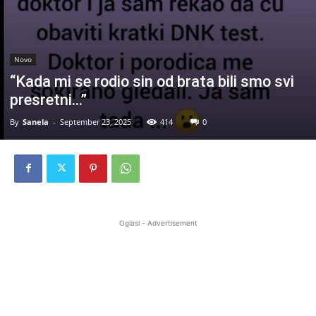
Novo
“Kada mi se rodio sin od brata bili smo svi
presretni…”
By
Sanela
-
September 23, 2025
414
0
Oglasi - Advertisement