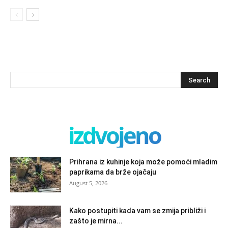
izdvojeno
Prihrana iz kuhinje koja može pomoći mladim
paprikama da brže ojačaju
August 5, 2026
Kako postupiti kada vam se zmija približi i
zašto je mirna...