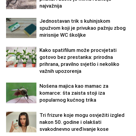
najvažnija
Jednostavan trik s kuhinjskom
spužvom koji je privukao pažnju zbog
mirisnije WC školjke
Kako spatifilum može procvjetati
gotovo bez prestanka: prirodna
prihrana, pravilno svjetlo i nekoliko
važnih upozorenja
Nošena majica kao mamac za
komarce: šta zaista stoji iza
popularnog kućnog trika
Tri frizure koje mogu osvježiti izgled
nakon 50. godine i olakšati
svakodnevno uređivanje kose