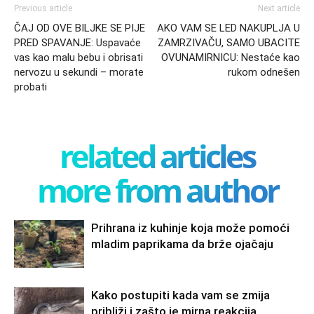
Previous article
Next article
ČAJ OD OVE BILJKE SE PIJE
AKO VAM SE LED NAKUPLJA U
PRED SPAVANJE: Uspavaće
ZAMRZIVAČU, SAMO UBACITE
vas kao malu bebu i obrisati
OVUNAMIRNICU: Nestaće kao
nervozu u sekundi – morate
rukom odnešen
probati
related articles
more from author
Prihrana iz kuhinje koja može pomoći
mladim paprikama da brže ojačaju
Kako postupiti kada vam se zmija
približi i zašto je mirna reakcija