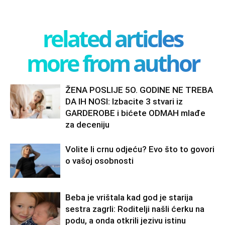
related articles
more from author
ŽENA POSLIJE 5O. GODINE NE TREBA
DA IH NOSI: Izbacite 3 stvari iz
GARDEROBE i bićete ODMAH mlađe
za deceniju
Volite li crnu odjeću? Evo što to govori
o vašoj osobnosti
Beba je vrištala kad god je starija
sestra zagrli: Roditelji našli ćerku na
podu, a onda otkrili jezivu istinu