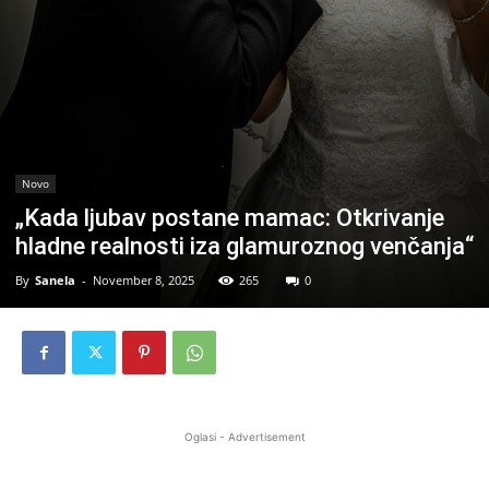
Novo
„Kada ljubav postane mamac: Otkrivanje
hladne realnosti iza glamuroznog venčanja“
By
Sanela
-
November 8, 2025
265
0
Oglasi - Advertisement