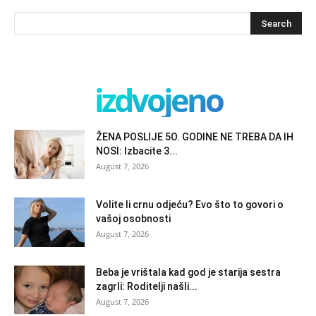
izdvojeno
ŽENA POSLIJE 5O. GODINE NE TREBA DA IH
NOSI: Izbacite 3...
August 7, 2026
Volite li crnu odjeću? Evo što to govori o
vašoj osobnosti
August 7, 2026
Beba je vrištala kad god je starija sestra
zagrli: Roditelji našli...
August 7, 2026