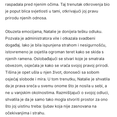
raspadala pred njenim očima. Taj trenutak otkrovenja bio
je poput blica svjetlosti u tami, otkrivajući joj pravu
prirodu njenih odnosa.
Obuzeta emocijama, Natalie je donijela tešku odluku.
Pozvala je administratora vile i otkazala svadbeni
događaj. Iako je bila ispunjena strahom i nesigurnošću,
istovremeno je osjetila ogroman teret kako se skida s
njenih ramena. Oslobađajući se stvari koje je smatrala
obvezom, osjećala je kako se vraća svojoj pravoj prirodi.
Tišina je opet ušla u njen život, donoseći sa sobom
osjećaj slobode i mira. U tom trenutku, Natalie je shvatila
da je prava sreća u svemu onome što je nosila u sebi, a
ne u vanjskim okolnostima. Razmišljajući o svojoj odluci,
shvatila je da je samo tako mogla stvoriti prostor za ono
što joj uistinu treba: ljubav koja nije zasnovana na
očekivanjima i strahu.