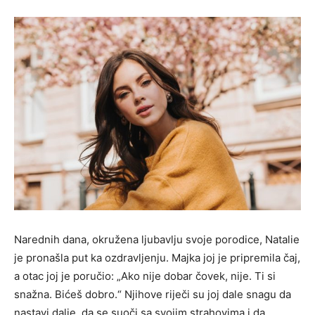
Narednih dana, okružena ljubavlju svoje porodice, Natalie
je pronašla put ka ozdravljenju. Majka joj je pripremila čaj,
a otac joj je poručio: „Ako nije dobar čovek, nije. Ti si
snažna. Bićeš dobro.“ Njihove riječi su joj dale snagu da
nastavi dalje, da se suoči sa svojim strahovima i da