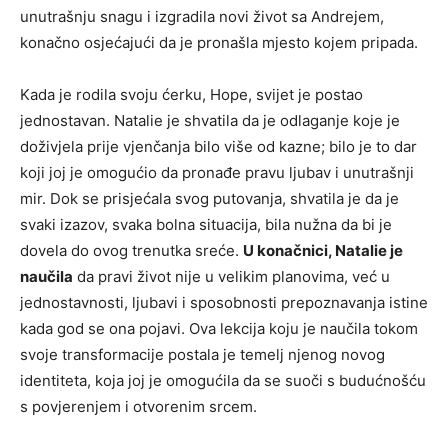
unutrašnju snagu i izgradila novi život sa Andrejem,
konačno osjećajući da je pronašla mjesto kojem pripada.
Kada je rodila svoju ćerku, Hope, svijet je postao
jednostavan. Natalie je shvatila da je odlaganje koje je
doživjela prije vjenčanja bilo više od kazne; bilo je to dar
koji joj je omogućio da pronađe pravu ljubav i unutrašnji
mir. Dok se prisjećala svog putovanja, shvatila je da je
svaki izazov, svaka bolna situacija, bila nužna da bi je
dovela do ovog trenutka sreće.
U konačnici, Natalie je
naučila
da pravi život nije u velikim planovima, već u
jednostavnosti, ljubavi i sposobnosti prepoznavanja istine
kada god se ona pojavi. Ova lekcija koju je naučila tokom
svoje transformacije postala je temelj njenog novog
identiteta, koja joj je omogućila da se suoči s budućnošću
s povjerenjem i otvorenim srcem.