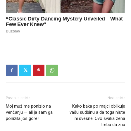
Previous article
Next article
Moj muž me ponizio na
Kako baka po majci oblikuje
venčanju — ali ja sam ga
vašu sudbinu a da toga niste
ponizila još gore!
ni svesne: Ovo svaka žena
treba da zna