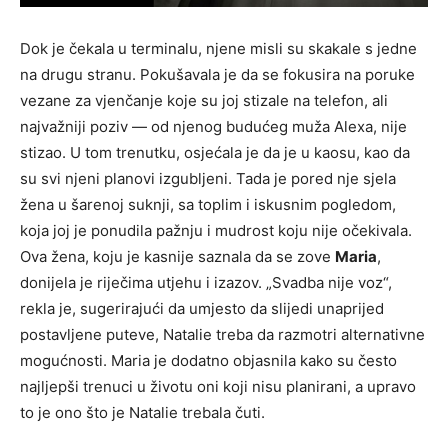
Dok je čekala u terminalu, njene misli su skakale s jedne
na drugu stranu. Pokušavala je da se fokusira na poruke
vezane za vjenčanje koje su joj stizale na telefon, ali
najvažniji poziv — od njenog budućeg muža Alexa, nije
stizao. U tom trenutku, osjećala je da je u kaosu, kao da
su svi njeni planovi izgubljeni. Tada je pored nje sjela
žena u šarenoj suknji, sa toplim i iskusnim pogledom,
koja joj je ponudila pažnju i mudrost koju nije očekivala.
Ova žena, koju je kasnije saznala da se zove
Maria
,
donijela je riječima utjehu i izazov. „Svadba nije voz“,
rekla je, sugerirajući da umjesto da slijedi unaprijed
postavljene puteve, Natalie treba da razmotri alternativne
mogućnosti. Maria je dodatno objasnila kako su često
najljepši trenuci u životu oni koji nisu planirani, a upravo
to je ono što je Natalie trebala čuti.