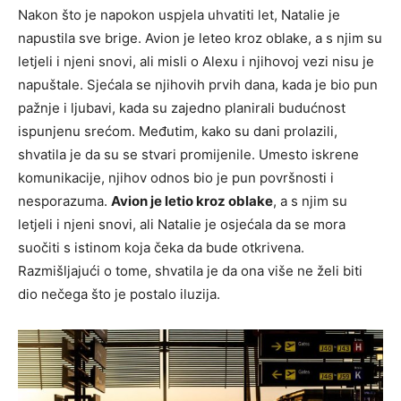
Nakon što je napokon uspjela uhvatiti let, Natalie je
napustila sve brige. Avion je leteo kroz oblake, a s njim su
letjeli i njeni snovi, ali misli o Alexu i njihovoj vezi nisu je
napuštale. Sjećala se njihovih prvih dana, kada je bio pun
pažnje i ljubavi, kada su zajedno planirali budućnost
ispunjenu srećom. Međutim, kako su dani prolazili,
shvatila je da su se stvari promijenile. Umesto iskrene
komunikacije, njihov odnos bio je pun površnosti i
nesporazuma.
Avion je letio kroz oblake
, a s njim su
letjeli i njeni snovi, ali Natalie je osjećala da se mora
suočiti s istinom koja čeka da bude otkrivena.
Razmišljajući o tome, shvatila je da ona više ne želi biti
dio nečega što je postalo iluzija.