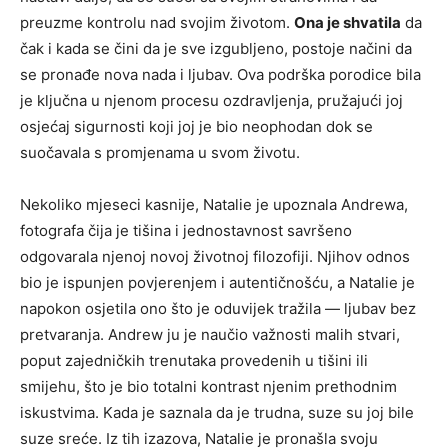
preuzme kontrolu nad svojim životom.
Ona je shvatila
da
čak i kada se čini da je sve izgubljeno, postoje načini da
se pronađe nova nada i ljubav. Ova podrška porodice bila
je ključna u njenom procesu ozdravljenja, pružajući joj
osjećaj sigurnosti koji joj je bio neophodan dok se
suočavala s promjenama u svom životu.
Nekoliko mjeseci kasnije, Natalie je upoznala Andrewa,
fotografa čija je tišina i jednostavnost savršeno
odgovarala njenoj novoj životnoj filozofiji. Njihov odnos
bio je ispunjen povjerenjem i autentičnošću, a Natalie je
napokon osjetila ono što je oduvijek tražila — ljubav bez
pretvaranja. Andrew ju je naučio važnosti malih stvari,
poput zajedničkih trenutaka provedenih u tišini ili
smijehu, što je bio totalni kontrast njenim prethodnim
iskustvima. Kada je saznala da je trudna, suze su joj bile
suze sreće. Iz tih izazova, Natalie je pronašla svoju