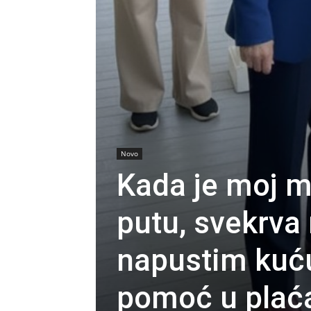
Novo
Kada je moj 
putu, svekrva
napustim kuću,
pomoć u plaćan