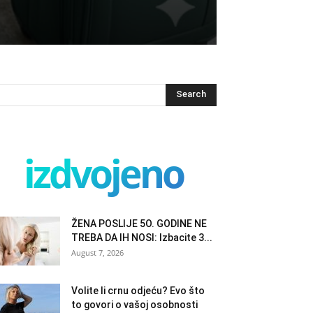
izdvojeno
ŽENA POSLIJE 5O. GODINE NE
TREBA DA IH NOSI: Izbacite 3...
August 7, 2026
Volite li crnu odjeću? Evo što
to govori o vašoj osobnosti