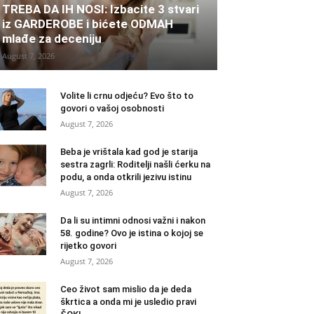
TREBA DA IH NOSI: Izbacite 3 stvari
iz GARDEROBE i bićete ODMAH
mlađe za deceniju
August 7, 2026
Volite li crnu odjeću? Evo što to
govori o vašoj osobnosti
August 7, 2026
Beba je vrištala kad god je starija
sestra zagrli: Roditelji našli ćerku na
podu, a onda otkrili jezivu istinu
August 7, 2026
Da li su intimni odnosi važni i nakon
58. godine? Ovo je istina o kojoj se
rijetko govori
August 7, 2026
Ceo život sam mislio da je deda
škrtica a onda mi je usledio pravi