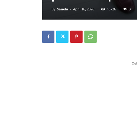
By
Sanela
-
April 16, 2026
16726
0
Ogl