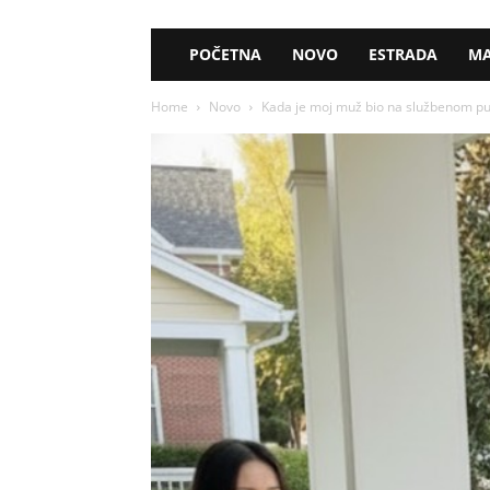
POČETNA
NOVO
ESTRADA
MA
Home
Novo
Kada je moj muž bio na službenom put