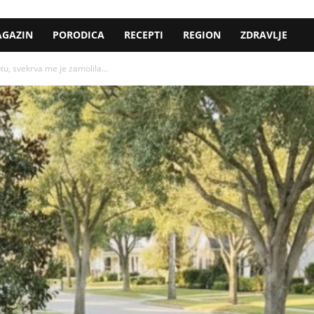
GAZIN
PORODICA
RECEPTI
REGION
ZDRAVLJE
u, svekrva me je zamolila...