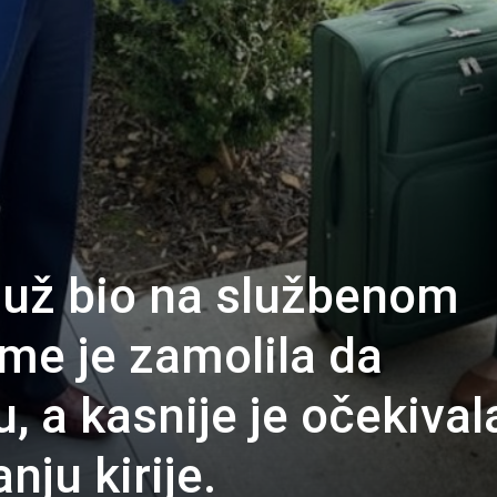
muž bio na službenom
 me je zamolila da
 a kasnije je očekival
ju kirije.