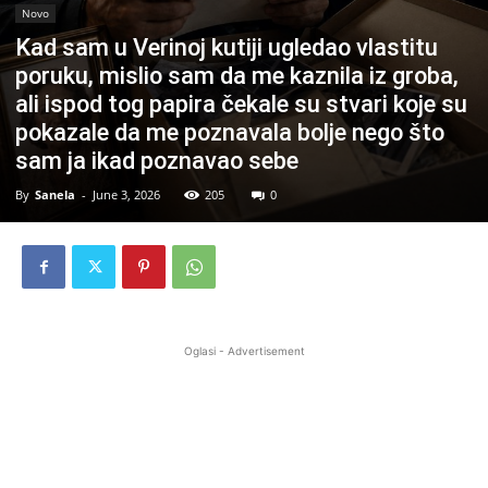
Novo
Kad sam u Verinoj kutiji ugledao vlastitu
poruku, mislio sam da me kaznila iz groba,
ali ispod tog papira čekale su stvari koje su
pokazale da me poznavala bolje nego što
sam ja ikad poznavao sebe
By
Sanela
-
June 3, 2026
205
0
Oglasi - Advertisement