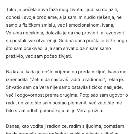
Tako je počela nova faza mog života. Ljudi su dolazili,
donosili svoje probleme, a ja sam im nudio rješenja, ne
samo u fizičkom smislu, već i emocionalnom. Ivana,
Veraina nećakinja, dolazila je da me provjeri, a razgovori
su postali sve otvoreniji. Godina dana prošla je brže nego
što sam očekivao, a ja sam shvatio da nisam samo
preživio, već sam počeo živjeti.
Na kraju, kada je došlo vrijeme da predam ključ, Ivana me
iznenadila. “Želim da nastaviš raditi u radionici”, rekla je.
Shvatio sam da Vera nije samo ostavila fizičko nasljeđe,
već i odgovornost prema drugima. Potpisao sam ugovor o
radu, ne zato što sam postao plemenit, već zato što me
bilo sram odbiti pomoć koju mi je Vera pružila.
Danas, kao voditelj radionice, radim s ljudima, pomažem
im da pronađu nove početke i svaki put kada uključim