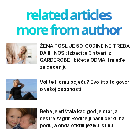
related articles
more from author
ŽENA POSLIJE 5O. GODINE NE TREBA
DA IH NOSI: Izbacite 3 stvari iz
GARDEROBE i bićete ODMAH mlađe
za deceniju
Volite li crnu odjeću? Evo što to govori
o vašoj osobnosti
Beba je vrištala kad god je starija
sestra zagrli: Roditelji našli ćerku na
podu, a onda otkrili jezivu istinu