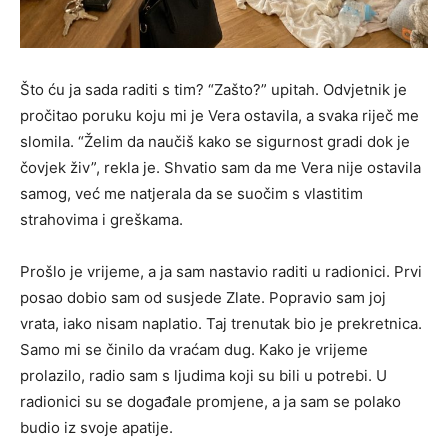
Što ću ja sada raditi s tim? “Zašto?” upitah. Odvjetnik je
pročitao poruku koju mi je Vera ostavila, a svaka riječ me
slomila. “Želim da naučiš kako se sigurnost gradi dok je
čovjek živ”, rekla je. Shvatio sam da me Vera nije ostavila
samog, već me natjerala da se suočim s vlastitim
strahovima i greškama.
Prošlo je vrijeme, a ja sam nastavio raditi u radionici. Prvi
posao dobio sam od susjede Zlate. Popravio sam joj
vrata, iako nisam naplatio. Taj trenutak bio je prekretnica.
Samo mi se činilo da vraćam dug. Kako je vrijeme
prolazilo, radio sam s ljudima koji su bili u potrebi. U
radionici su se događale promjene, a ja sam se polako
budio iz svoje apatije.