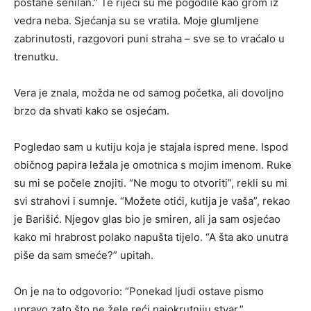
postane senilan.” Te riječi su me pogodile kao grom iz
vedra neba. Sjećanja su se vratila. Moje glumljene
zabrinutosti, razgovori puni straha – sve se to vraćalo u
trenutku.
Vera je znala, možda ne od samog početka, ali dovoljno
brzo da shvati kako se osjećam.
Pogledao sam u kutiju koja je stajala ispred mene. Ispod
običnog papira ležala je omotnica s mojim imenom. Ruke
su mi se počele znojiti. “Ne mogu to otvoriti”, rekli su mi
svi strahovi i sumnje. “Možete otići, kutija je vaša”, rekao
je Barišić. Njegov glas bio je smiren, ali ja sam osjećao
kako mi hrabrost polako napušta tijelo. “A šta ako unutra
piše da sam smeće?” upitah.
On je na to odgovorio: “Ponekad ljudi ostave pismo
upravo zato što ne žele reći najokrutniju stvar.”