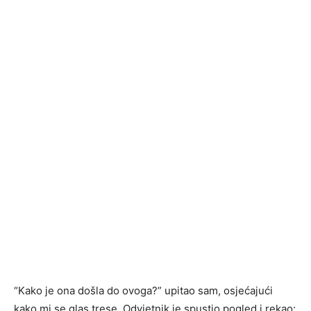
“Kako je ona došla do ovoga?” upitao sam, osjećajući
kako mi se glas trese. Odvjetnik je spustio pogled i rekao: