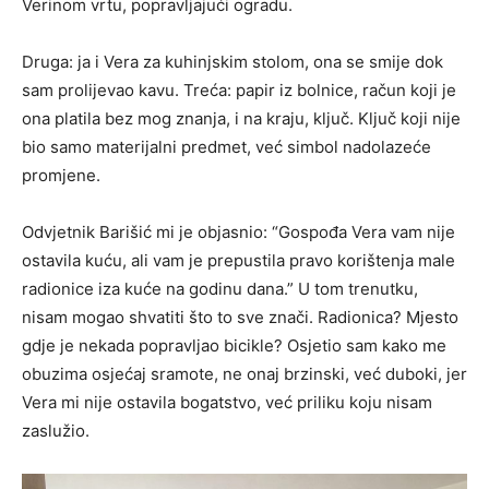
Verinom vrtu, popravljajući ogradu.
Druga: ja i Vera za kuhinjskim stolom, ona se smije dok
sam prolijevao kavu. Treća: papir iz bolnice, račun koji je
ona platila bez mog znanja, i na kraju, ključ. Ključ koji nije
bio samo materijalni predmet, već simbol nadolazeće
promjene.
Odvjetnik Barišić mi je objasnio: “Gospođa Vera vam nije
ostavila kuću, ali vam je prepustila pravo korištenja male
radionice iza kuće na godinu dana.” U tom trenutku,
nisam mogao shvatiti što to sve znači. Radionica? Mjesto
gdje je nekada popravljao bicikle? Osjetio sam kako me
obuzima osjećaj sramote, ne onaj brzinski, već duboki, jer
Vera mi nije ostavila bogatstvo, već priliku koju nisam
zaslužio.