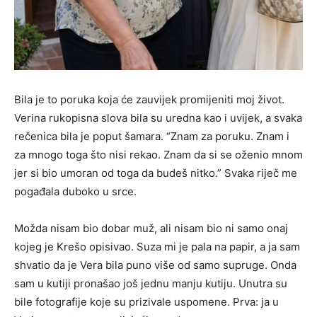
Bila je to poruka koja će zauvijek promijeniti moj život.
Verina rukopisna slova bila su uredna kao i uvijek, a svaka
rečenica bila je poput šamara. “Znam za poruku. Znam i
za mnogo toga što nisi rekao. Znam da si se oženio mnom
jer si bio umoran od toga da budeš nitko.” Svaka riječ me
pogađala duboko u srce.
Možda nisam bio dobar muž, ali nisam bio ni samo onaj
kojeg je Krešo opisivao. Suza mi je pala na papir, a ja sam
shvatio da je Vera bila puno više od samo supruge. Onda
sam u kutiji pronašao još jednu manju kutiju. Unutra su
bile fotografije koje su prizivale uspomene. Prva: ja u