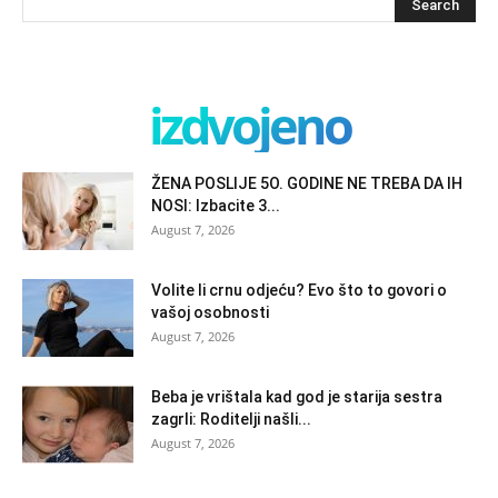
izdvojeno
ŽENA POSLIJE 5O. GODINE NE TREBA DA IH
NOSI: Izbacite 3...
August 7, 2026
Volite li crnu odjeću? Evo što to govori o
vašoj osobnosti
August 7, 2026
Beba je vrištala kad god je starija sestra
zagrli: Roditelji našli...
August 7, 2026