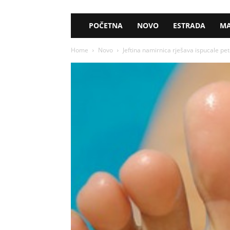
POČETNA
NOVO
ESTRADA
MA
Home
Novo
Jeftina namirnica rješava ispucale pete