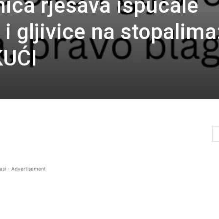
nica rješava ispucale
 i gljivice na stopalima
KUĆI
asi - Advertisement