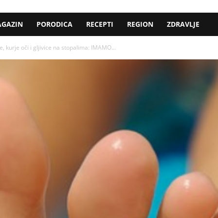
GAZIN
PORODICA
RECEPTI
REGION
ZDRAVLJE
, kurje oči i gljivice na stopalima: IMAMO...