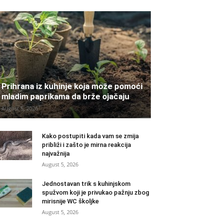
Prihrana iz kuhinje koja može pomoći
mladim paprikama da brže ojačaju
August 5, 2026
Kako postupiti kada vam se zmija
približi i zašto je mirna reakcija
najvažnija
August 5, 2026
Jednostavan trik s kuhinjskom
spužvom koji je privukao pažnju zbog
mirisnije WC školjke
August 5, 2026