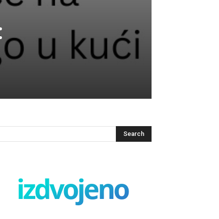
:
izdvojeno