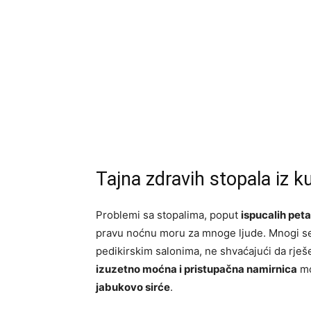
Tajna zdravih stopala iz k
Problemi sa stopalima, poput
ispucalih peta
pravu noćnu moru za mnoge ljude. Mnogi se
pedikirskim salonima, ne shvaćajući da rješ
izuzetno moćna i pristupačna namirnica
mo
jabukovo sirće
.