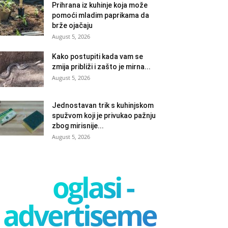
Prihrana iz kuhinje koja može
pomoći mladim paprikama da
brže ojačaju
August 5, 2026
Kako postupiti kada vam se
zmija približi i zašto je mirna...
August 5, 2026
Jednostavan trik s kuhinjskom
spužvom koji je privukao pažnju
zbog mirisnije...
August 5, 2026
oglasi -
advertisement