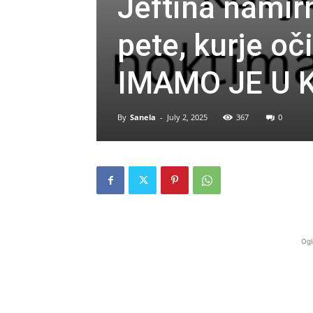
Jeftina namir
pete, kurje oči
IMAMO JE U 
By
Sanela
-
July 2, 2025
367
0
Ogl