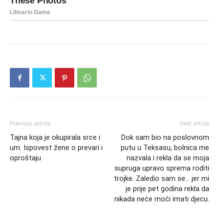
Previous article
Next article
Tajna koja je okupirala srce i
Dok sam bio na poslovnom
um: Ispovest žene o prevari i
putu u Teksasu, bolnica me
oproštaju
nazvala i rekla da se moja
supruga upravo sprema roditi
trojke. Zaledio sam se… jer mi
je prije pet godina rekla da
nikada neće moći imati djecu.