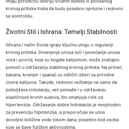
imaju porodičnu istoriju srčanih bolesti ili povišenog
krvnog pritiska treba da budu posebno oprezne i redovno
se kontrolišu.
Životni Stil i Ishrana: Temelji Stabilnosti
Ishrana i način života igraju ključnu ulogu u regulaciji
krvnog pritiska. Smanjenje unosa soli i povećanje unosa
voća i povrća, koje su bogate kalijumom, može značajno
pomoći u održavanju stabilnog krvnog pritiska. Na primer,
banana, krompir i spanać su odlični izbori za prirodne
izvore kalijuma. Takođe, redovno vežbanje ne samo da
poboljšava cirkulaciju, već pomaže i u održavanju
elastičnosti krvnih sudova, što smanjuje rizik od
hipertenzije. Održavanje dobre hidratacije je neophodno
za prevenciju hipotenzije, a preporučuje se unos
dovoljne količine vode tokom dana, posebno kod osoba
koje se bave fizičkim aktivnostima.