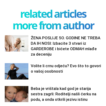
related articles
more from author
ŽENA POSLIJE 5O. GODINE NE TREBA
DA IH NOSI: Izbacite 3 stvari iz
GARDEROBE i bićete ODMAH mlađe
za deceniju
Volite li crnu odjeću? Evo što to govori
o vašoj osobnosti
Beba je vrištala kad god je starija
sestra zagrli: Roditelji našli ćerku na
podu, a onda otkrili jezivu istinu