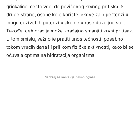
grickalice, često vodi do povišenog krvnog pritiska. S
druge strane, osobe koje koriste lekove za hipertenziju
mogu doživeti hipotenziju ako ne unose dovoljno soli.
Takođe, dehidracija može značajno smanjiti krvni pritisak.
U tom smislu, važno je pratiti unos tečnosti, posebno
tokom vrućih dana ili prilikom fizičke aktivnosti, kako bi se
očuvala optimalna hidratacija organizma.
Sadržaj se nastavlja nakon oglasa