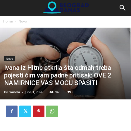
Home
Novo
Novo
Ivana iz Hitne otkrila šta odmah treba
pojesti čim vam padne pritisak: OVE 2
NAMIRNICE VAS MOGU SPASITI
By
Sanela
-
June 1, 2026
948
0