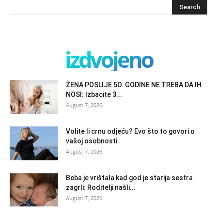
izdvojeno
ŽENA POSLIJE 5O. GODINE NE TREBA DA IH
NOSI: Izbacite 3...
August 7, 2026
Volite li crnu odjeću? Evo što to govori o
vašoj osobnosti
August 7, 2026
Beba je vrištala kad god je starija sestra
zagrli: Roditelji našli...
August 7, 2026