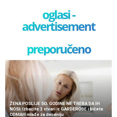
oglasi -
advertisement
preporučeno
ŽENA POSLIJE 5O. GODINE NE TREBA DA IH
NOSI: Izbacite 3 stvari iz GARDEROBE i bićete
ODMAH mlađe za deceniju