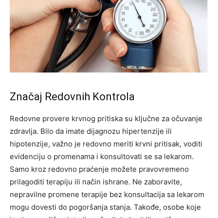
Značaj Redovnih Kontrola
Redovne provere krvnog pritiska su ključne za očuvanje
zdravlja. Bilo da imate dijagnozu hipertenzije ili
hipotenzije, važno je redovno meriti krvni pritisak, voditi
evidenciju o promenama i konsultovati se sa lekarom.
Samo kroz redovno praćenje možete pravovremeno
prilagoditi terapiju ili način ishrane. Ne zaboravite,
nepravilne promene terapije bez konsultacija sa lekarom
mogu dovesti do pogoršanja stanja. Takođe, osobe koje