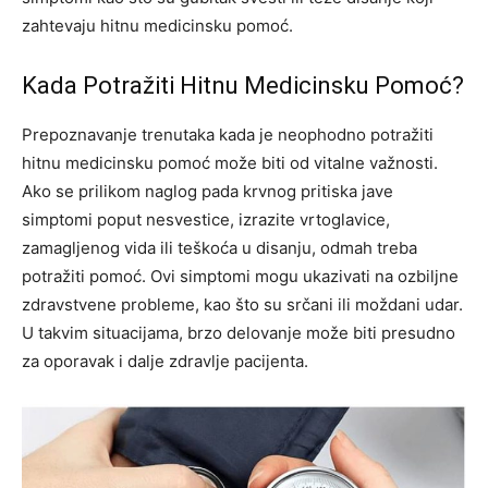
zahtevaju hitnu medicinsku pomoć.
Kada Potražiti Hitnu Medicinsku Pomoć?
Prepoznavanje trenutaka kada je neophodno potražiti
hitnu medicinsku pomoć može biti od vitalne važnosti.
Ako se prilikom naglog pada krvnog pritiska jave
simptomi poput nesvestice, izrazite vrtoglavice,
zamagljenog vida ili teškoća u disanju, odmah treba
potražiti pomoć. Ovi simptomi mogu ukazivati na ozbiljne
zdravstvene probleme, kao što su srčani ili moždani udar.
U takvim situacijama, brzo delovanje može biti presudno
za oporavak i dalje zdravlje pacijenta.