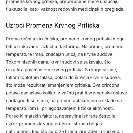
promena krvnog pritiska, preporučene mere u slučaju
fluktuacija, kao i važnost redovnih medicinskih pregleda.
Uzroci Promena Krvnog Pritiska
Prema rečima stručnjaka, promene krvnog pritiska mogu
biti uzrokovane različitim faktorima. Na primer, promene
temperature imaju značajan uticaj na krvne sudove.
Tokom hladnih dana, krvni sudovi se sužavaju, što
rezultira povećanjem krvnog pritiska. S druge strane,
tokom toplotnih talasa, dolazi do širenja krvnih sudova,
što može rezultirati smanjenjem pritiska. Ova prirodna
pojava naglašava koliko je važno pratiti vremenske uslove
i prilagoditi se njima, na primer, oblačenjem u skladu sa
temperaturom ili prilagođavanjem fizičke aktivnosti.
Pored klimatskih faktora, nepravilna ishrana često je
uzrok promena krvnog pritiska. Ishrana bogata
natrijumom, kao što su brza hrana, prerađeni proizvodi i