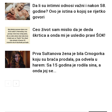
Da li su intimni odnosi važni i nakon 58.
godine? Ovo je istina o kojoj se rijetko
govori
Ceo život sam mislio da je deda
škrtica a onda mi je usledio pravi ŠOK!
Prva Sultanova žena je bila Crnogorka
koju su braća prodala, pa odvela u
harem: Sa 15 godina je rodila sina, a
onda joj se...