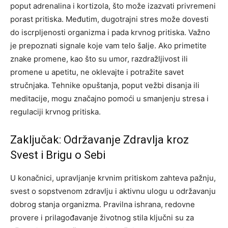
poput adrenalina i kortizola, što može izazvati privremeni
porast pritiska. Međutim, dugotrajni stres može dovesti
do iscrpljenosti organizma i pada krvnog pritiska. Važno
je prepoznati signale koje vam telo šalje. Ako primetite
znake promene, kao što su umor, razdražljivost ili
promene u apetitu, ne oklevajte i potražite savet
stručnjaka. Tehnike opuštanja, poput vežbi disanja ili
meditacije, mogu značajno pomoći u smanjenju stresa i
regulaciji krvnog pritiska.
Zaključak: Održavanje Zdravlja kroz
Svest i Brigu o Sebi
U konačnici, upravljanje krvnim pritiskom zahteva pažnju,
svest o sopstvenom zdravlju i aktivnu ulogu u održavanju
dobrog stanja organizma. Pravilna ishrana, redovne
provere i prilagođavanje životnog stila ključni su za