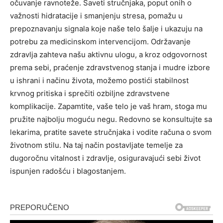
očuvanje ravnoteže. Saveti stručnjaka, poput onih o
važnosti hidratacije i smanjenju stresa, pomažu u
prepoznavanju signala koje naše telo šalje i ukazuju na
potrebu za medicinskom intervencijom. Održavanje
zdravlja zahteva našu aktivnu ulogu, a kroz odgovornost
prema sebi, praćenje zdravstvenog stanja i mudre izbore
u ishrani i načinu života, možemo postići stabilnost
krvnog pritiska i sprečiti ozbiljne zdravstvene
komplikacije. Zapamtite, vaše telo je vaš hram, stoga mu
pružite najbolju moguću negu. Redovno se konsultujte sa
lekarima, pratite savete stručnjaka i vodite računa o svom
životnom stilu. Na taj način postavljate temelje za
dugoročnu vitalnost i zdravlje, osiguravajući sebi život
ispunjen radošću i blagostanjem.