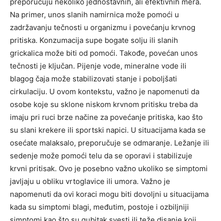
preporučuju nekoliko jednostavnih, ali efektivnih mera.
Na primer, unos slanih namirnica može pomoći u
zadržavanju tečnosti u organizmu i povećanju krvnog
pritiska. Konzumacija supe bogate solju ili slanih
grickalica može biti od pomoći. Takođe, povećan unos
tečnosti je ključan. Pijenje vode, mineralne vode ili
blagog čaja može stabilizovati stanje i poboljšati
cirkulaciju. U ovom kontekstu, važno je napomenuti da
osobe koje su sklone niskom krvnom pritisku treba da
imaju pri ruci brze načine za povećanje pritiska, kao što
su slani krekere ili sportski napici. U situacijama kada se
osećate malaksalo, preporučuje se odmaranje. Ležanje ili
sedenje može pomoći telu da se oporavi i stabilizuje
krvni pritisak. Ovo je posebno važno ukoliko se simptomi
javljaju u obliku vrtoglavice ili umora. Važno je
napomenuti da ovi koraci mogu biti dovoljni u situacijama
kada su simptomi blagi, međutim, postoje i ozbiljniji
simptomi kao što su gubitak svesti ili teže disanje koji