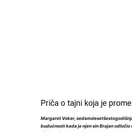
Priča o tajni koja je prome
Margaret Voker, sedamdesetšestogodišnjaki
budućnosti kada je njen sin Brajan odlučio 