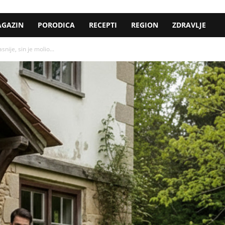
GAZIN
PORODICA
RECEPTI
REGION
ZDRAVLJE
nije, sin je molio...