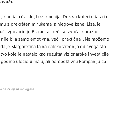
rivala.
je hodala čvrsto, bez emocija. Dok su koferi udarali o
remu s prekrštenim rukama, a njegova žena, Lisa, je
“, izgovorio je Brajan, ali reči su zvučale prazno.
 nije bila samo emotivna, već i praktična. „Ne možemo
i da je Margaretina tajna daleko vrednija od svega što
vo koje je nastalo kao rezultat vizionarske investicije
 godine uložio u malu, ali perspektivnu kompaniju za
se nastavlja nakon oglasa