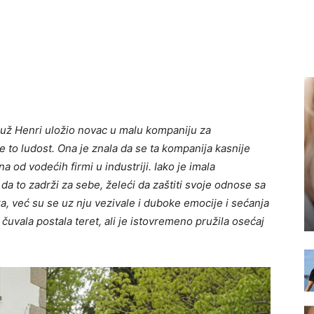
muž Henri uložio novac u malu kompaniju za
e to ludost. Ona je znala da se ta kompanija kasnije
a od vodećih firmi u industriji. Iako je imala
da to zadrži za sebe, želeći da zaštiti svoje odnose sa
ka, već su se uz nju vezivale i duboke emocije i sećanja
 čuvala postala teret, ali je istovremeno pružila osećaj