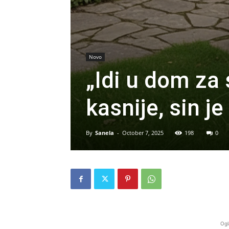
Novo
„Idi u dom za 
kasnije, sin j
By
Sanela
-
October 7, 2025
198
0
Ogl