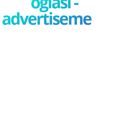
oglasi -
advertisement