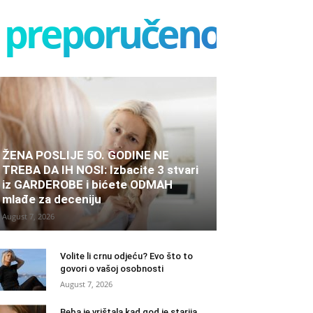
preporučeno
ŽENA POSLIJE 5O. GODINE NE
TREBA DA IH NOSI: Izbacite 3 stvari
iz GARDEROBE i bićete ODMAH
mlađe za deceniju
August 7, 2026
Volite li crnu odjeću? Evo što to
govori o vašoj osobnosti
August 7, 2026
Beba je vrištala kad god je starija