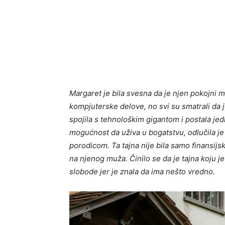
Margaret je bila svesna da je njen pokojni 
kompjuterske delove, no svi su smatrali da j
spojila s tehnološkim gigantom i postala jedn
mogućnost da uživa u bogatstvu, odlučila je 
porodicom. Ta tajna nije bila samo finansijs
na njenog muža. Činilo se da je tajna koju je
slobode jer je znala da ima nešto vredno.