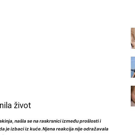
nila život
nja, našla se na raskrsnici između prošlosti i
da je izbaci iz kuće. Njena reakcija nije odražavala