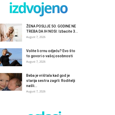
izdvojeno
ŽENA POSLIJE 5O. GODINE NE
TREBA DA IH NOSI: Izbacite 3...
August 7, 2026
Volite li crnu odjeću? Evo što
to govori o vašoj osobnosti
August 7, 2026
Beba je vrištala kad god je
starija sestra zagrli: Roditelji
našli...
August 7, 2026