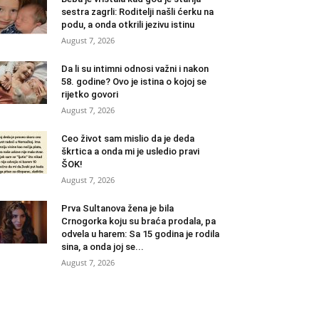
sestra zagrli: Roditelji našli ćerku na
podu, a onda otkrili jezivu istinu
August 7, 2026
Da li su intimni odnosi važni i nakon
58. godine? Ovo je istina o kojoj se
rijetko govori
August 7, 2026
Ceo život sam mislio da je deda
škrtica a onda mi je usledio pravi
ŠOK!
August 7, 2026
Prva Sultanova žena je bila
Crnogorka koju su braća prodala, pa
odvela u harem: Sa 15 godina je rodila
sina, a onda joj se...
August 7, 2026