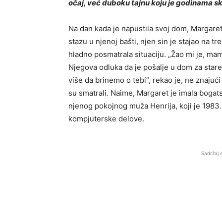
očaj, već duboku tajnu koju je godinama sk
Na dan kada je napustila svoj dom, Margaret 
stazu u njenoj bašti, njen sin je stajao na t
hladno posmatrala situaciju. „Žao mi je, mama
Njegova odluka da je pošalje u dom za stare
više da brinemo o tebi“, rekao je, ne znajuć
su smatrali. Naime, Margaret je imala bogatst
njenog pokojnog muža Henrija, koji je 1983.
kompjuterske delove.
Sadržaj 