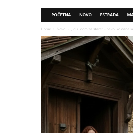
POČETNA
NOVO
ESTRADA
MA
Home
Novo
„Idi u dom za stare“ – nekoliko dana kas