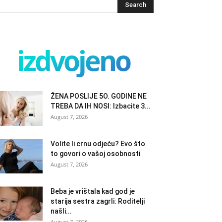
izdvojeno
ŽENA POSLIJE 5O. GODINE NE
TREBA DA IH NOSI: Izbacite 3...
August 7, 2026
Volite li crnu odjeću? Evo što
to govori o vašoj osobnosti
August 7, 2026
Beba je vrištala kad god je
starija sestra zagrli: Roditelji
našli...
August 7, 2026