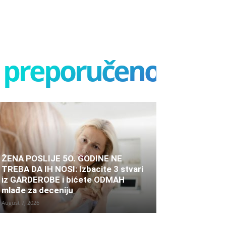
preporučeno
ŽENA POSLIJE 5O. GODINE NE
TREBA DA IH NOSI: Izbacite 3 stvari
iz GARDEROBE i bićete ODMAH
mlađe za deceniju
August 7, 2026