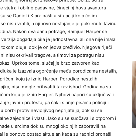
e vjetra i obilne padavine, čineći njihovu avanturu
u se Daniel i Klara našli u situaciji koja će im
se nisu vratili, a njihovo nestajanje je pokrenulo lavinu
godina. Nakon dva dana potrage, Samjuel Harper se
verzija događaja bila je jednostavna, ali ona nije imala
li tokom oluje, dok je on jedva preživio. Njegove riječi
i nisu otkrivali tragove, a timovi za potragu nisu
 dokaz. Uprkos tome, slučaj je brzo zatvoren kao
dluka je izazvala ogorčenje među porodicama nestalih,
 pričom koju je iznio Harper. Porodice nestalih
ajka, nisu mogle prihvatiti takav ishod. Godinama su
ičom koju je iznio Harper. Njihovi napori su uključivali
nje javnih protesta, pa čak i slanje pisama policiji i
 borbi protiv nevidljivog neprijatelja, dok su se
ne zajednice i vlasti. Iako su se suočavali s otporom i
nade u srcima dok su mnogi oko njih zaboravili na
aj je ponovo postao aktuelan kada su radnici pronašli