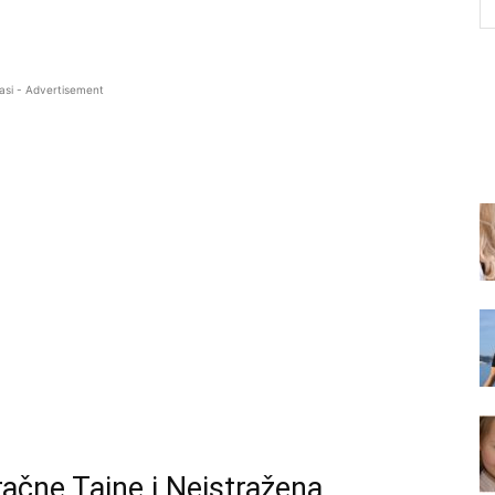
asi - Advertisement
ačne Tajne i Neistražena