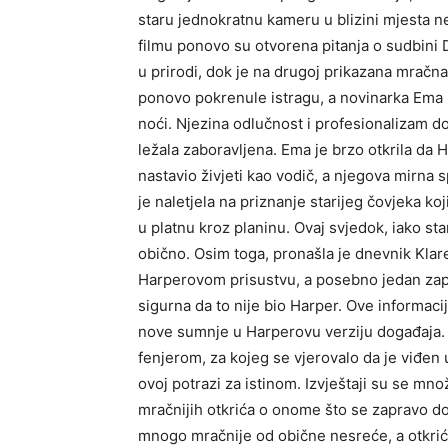
staru jednokratnu kameru u blizini mjesta 
filmu ponovo su otvorena pitanja o sudbini Da
u prirodi, dok je na drugoj prikazana mračna f
ponovo pokrenule istragu, a novinarka Ema Kl
noći. Njezina odlučnost i profesionalizam do
ležala zaboravljena. Ema je brzo otkrila da 
nastavio živjeti kao vodič, a njegova mirna s
je naletjela na priznanje starijeg čovjeka k
u platnu kroz planinu. Ovaj svjedok, iako sta
obično. Osim toga, pronašla je dnevnik Klar
Harperovom prisustvu, a posebno jedan zapi
sigurna da to nije bio Harper. Ove informaci
nove sumnje u Harperovu verziju događaja. K
fenjerom, za kojeg se vjerovalo da je viđen 
ovoj potrazi za istinom. Izvještaji su se množ
mračnijih otkrića o onome što se zapravo do
mnogo mračnije od obične nesreće, a otkrić