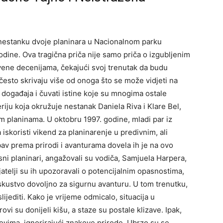
nestanku dvoje planinara u Nacionalnom parku
godine. Ova tragična priča nije samo priča o izgubljenim
ivene decenijama, čekajući svoj trenutak da budu
 često skrivaju više od onoga što se može vidjeti na
 događaja i čuvati istine koje su mnogima ostale
iju koja okružuje nestanak Daniela Riva i Klare Bel,
tim planinama. U oktobru 1997. godine, mladi par iz
a iskoristi vikend za planinarenje u predivnim, ali
bav prema prirodi i avanturama dovela ih je na ovo
usni planinari, angažovali su vodiča, Samjuela Harpera,
ijatelji su ih upozoravali o potencijalnim opasnostima,
 iskustvo dovoljno za sigurnu avanturu. U tom trenutku,
slijediti. Kako je vrijeme odmicalo, situacija u
vi su donijeli kišu, a staze su postale klizave. Ipak,
anovima, ignorirajući znakove prirode. Ubrzo su se