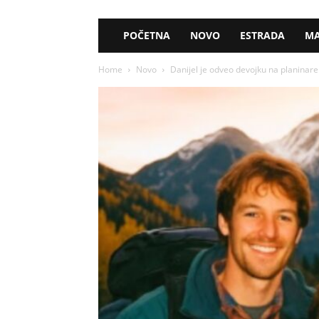
POČETNA
NOVO
ESTRADA
MA
Home
Novo
Danijel je odveo devojku na planinaren