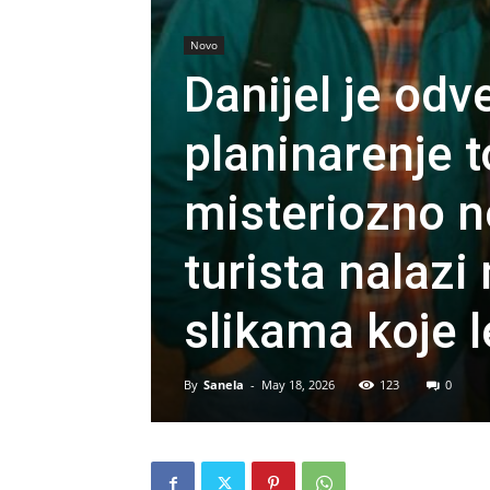
Novo
Danijel je odv
planinarenje t
misteriozno ne
turista nalazi
slikama koje l
By
Sanela
-
May 18, 2026
123
0