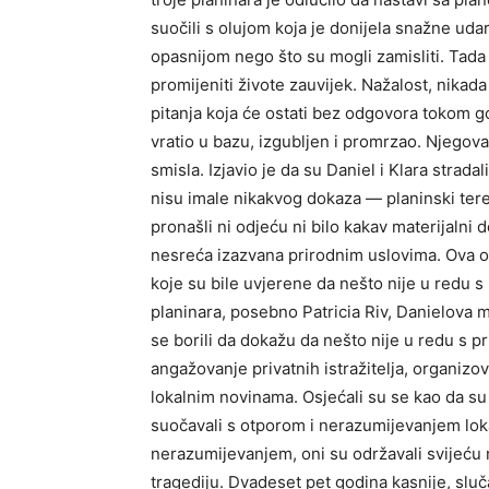
suočili s olujom koja je donijela snažne udar
opasnijom nego što su mogli zamisliti. Tada s
promijeniti živote zauvijek. Nažalost, nikada 
pitanja koja će ostati bez odgovora tokom 
vratio u bazu, izgubljen i promrzao. Njegova 
smisla. Izjavio je da su Daniel i Klara strada
nisu imale nikakvog dokaza — planinski teren
pronašli ni odjeću ni bilo kakav materijalni
nesreća izazvana prirodnim uslovima. Ova o
koje su bile uvjerene da nešto nije u redu s
planinara, posebno Patricia Riv, Danielova m
se borili da dokažu da nešto nije u redu s pr
angažovanje privatnih istražitelja, organizova
lokalnim novinama. Osjećali su se kao da su u
suočavali s otporom i nerazumijevanjem lokal
nerazumijevanjem, oni su održavali svijeću 
tragediju. Dvadeset pet godina kasnije, sluč