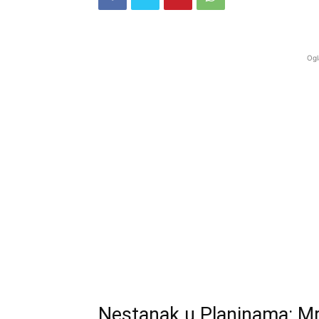
Ogl
Nestanak u Planinama: Mr