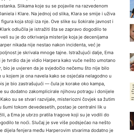
nestanka. Slikama koje su se pojavile na razvedenom
niela i Klare. Na jednoj od slika, Klara se smije i uživa
igura koja stoji iza nje. Ove slike su šokirale javnost i
ark odlučila je istražiti šta se zapravo dogodilo te
veli su je do otkrivanja misterije koja je decenijama
Harper nikada nije nestao nakon incidenta, već je
poljnost je skrivala mnoge tajne. Istražujući dalje, Ema
oji je tvrdio da je vidio Harpera kako vuče nešto umotano
r, bio je uvjeren da je svjedočio nečemu što nije bilo
e u kojem je ona navela kako se osjećala nelagodno u
s je bio zastrašujući — čula je korake oko kampa,
je su dodatno zakomplicirale njihovu potragu i donijele
ako su se stvari razvijale, misteriozni čovjek sa žutim
u šumi tokom devedesetih, postao je centralni lik u
ili, a Ema je ubrzo pratila tragove koji su je vodili do
godilo te noći. Slučaj je sve više podsjećao na nešto
e dijela fenjera među Harperovim stvarima dodatno je