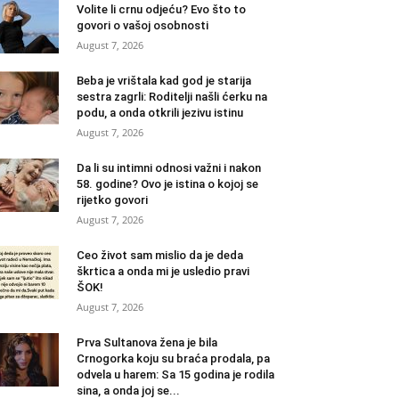
Volite li crnu odjeću? Evo što to
govori o vašoj osobnosti
August 7, 2026
Beba je vrištala kad god je starija
sestra zagrli: Roditelji našli ćerku na
podu, a onda otkrili jezivu istinu
August 7, 2026
Da li su intimni odnosi važni i nakon
58. godine? Ovo je istina o kojoj se
rijetko govori
August 7, 2026
Ceo život sam mislio da je deda
škrtica a onda mi je usledio pravi
ŠOK!
August 7, 2026
Prva Sultanova žena je bila
Crnogorka koju su braća prodala, pa
odvela u harem: Sa 15 godina je rodila
sina, a onda joj se...