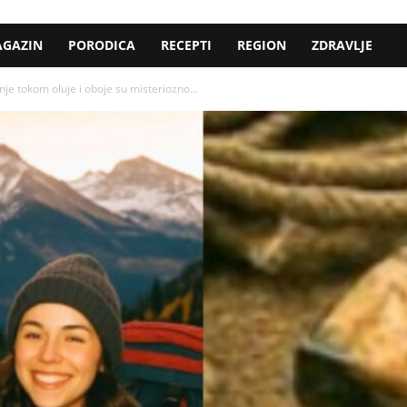
GAZIN
PORODICA
RECEPTI
REGION
ZDRAVLJE
je tokom oluje i oboje su misteriozno...