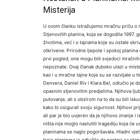
Misterija
U ovom članku istražujemo mračnu priču o 
Stjenovitih planina, koja se dogodila 1997. 
životima, već i o tajnama koje su ostale skr
otkrivene. Prirodne ljepote i spokoj planina
prvi pogled; one mogu biti svjedoci mračnih
nepoznate. Ovaj članak duboko ulazi u mister
kao i u mračne tajne koje su se razvijale u 
Denvera, Daniel Riv i Klara Bel, odlučio je d
opasnim stjenovitim predjelima. Njihova lju
putovanje, ali s obzirom na to da su bili isk
kako bi osigurali svoju sigurnost. Njihovi pr
ali par je bio uvjeren da je njihovo znanje i
ništa nije moglo naslutiti tragediju koja će u
planinama se naglo pogoršavala. Hladni vjetro
troje planinara je odlučilo da nastavi sa pl