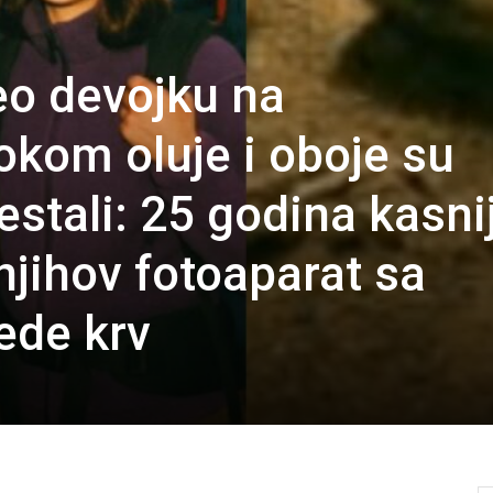
eo devojku na
okom oluje i oboje su
stali: 25 godina kasni
 njihov fotoaparat sa
ede krv